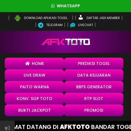
WHATSAPP
DAFTAR JADI MEMBER
DOWNLOAD APLIKASI TOGEL
TELEGRAM
LIVECHAT
HOME
PREDIKSI TOGEL
LIVE DRAW
DATA KELUARAN
PAITO WARNA
BBFS GENERATOR
KONV. SGP TOTO
RTP SLOT
BUKTI JACKPOT
PROMOSI
AMAT DATANG DI
AFKTOTO
BANDAR TOGEL ON