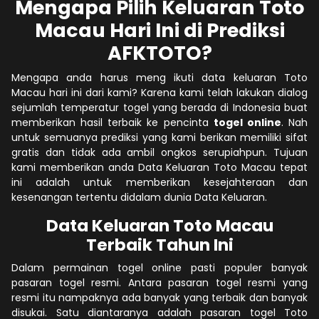
Mengapa Pilih Keluaran Toto
Macau Hari Ini di Prediksi
AFKTOTO?
Mengapa anda harus meng ikuti data keluaran Toto
Macau hari ini dari kami? Karena kami telah lakukan dialog
sejumlah temperatur togel yang berada di Indonesia buat
memberikan hasil terbaik ke pencinta
togel online
. Nah
untuk semuanya prediksi yang kami berikan memiliki sifat
gratis dan tidak ada ambil ongkos serupiahpun. Tujuan
kami memberikan anda Data Keluaran Toto Macau tepat
ini adalah untuk memberikan kesejahteraan dan
kesenangan tertentu didalam dunia Data Keluaran.
Data Keluaran Toto Macau
Terbaik Tahun Ini
Dalam permainan togel online pasti populer banyak
pasaran togel resmi. Antara pasaran togel resmi yang
resmi itu nampaknya ada banyak yang terbaik dan banyak
disukai. Satu diantaranya adalah pasaran togel Toto