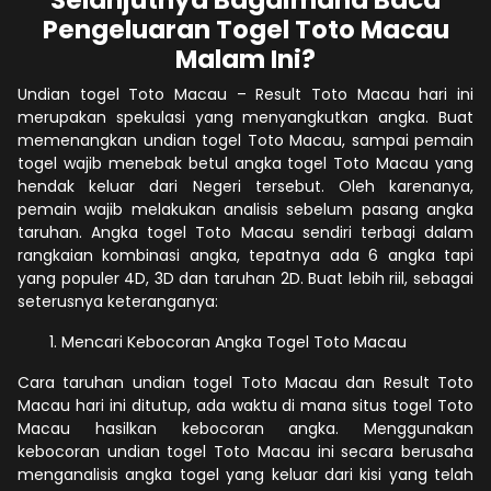
Pengeluaran Togel Toto Macau
Malam Ini?
Undian togel Toto Macau – Result Toto Macau hari ini
merupakan spekulasi yang menyangkutkan angka. Buat
memenangkan undian togel Toto Macau, sampai pemain
togel wajib menebak betul angka togel Toto Macau yang
hendak keluar dari Negeri tersebut. Oleh karenanya,
pemain wajib melakukan analisis sebelum pasang angka
taruhan. Angka togel Toto Macau sendiri terbagi dalam
rangkaian kombinasi angka, tepatnya ada 6 angka tapi
yang populer 4D, 3D dan taruhan 2D. Buat lebih riil, sebagai
seterusnya keteranganya:
Mencari Kebocoran Angka Togel Toto Macau
Cara taruhan undian togel Toto Macau dan Result Toto
Macau hari ini ditutup, ada waktu di mana situs togel Toto
Macau hasilkan kebocoran angka. Menggunakan
kebocoran undian togel Toto Macau ini secara berusaha
menganalisis angka togel yang keluar dari kisi yang telah