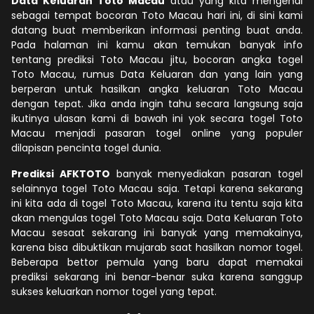
Data Keluaran Toto Macau
atau yang kita mengenal
sebagai tempat bocoran Toto Macau hari ini, di sini kami
datang buat memberikan informasi penting buat anda.
Pada halaman ini kamu akan temukan banyak info
tentang prediksi Toto Macau jitu, bocoran angka togel
Toto Macau, rumus Data Keluaran dan yang lain yang
berperan untuk hasilkan angka keluaran Toto Macau
dengan tepat. Jika anda ingin tahu secara langsung saja
ikutinya ulasan kami di bawah ini yok secara togel Toto
Macau menjadi pasaran togel online yang populer
dilapisan pencinta togel dunia.
Prediksi AFKTOTO
banyak menyediakan pasaran togel
selainnya togel Toto Macau saja. Tetapi karena sekarang
ini kita ada di togel Toto Macau, karena itu tentu saja kita
akan mengulas togel Toto Macau saja. Data Keluaran Toto
Macau sesaat sekarang ini banyak yang memakainya,
karena bisa dibuktikan mujarab saat hasilkan nomor togel.
Beberapa bettor pemula yang baru dapat memakai
prediksi sekarang ini benar-benar suka karena sanggup
sukses keluarkan nomor togel yang tepat.