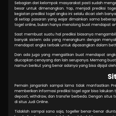
Sebagian dari kelompok masyarakat pasti sudah meng
besar untuk dimenangkan. Yap, menjadi prediksi tog
kegiatan prediksi togel angka ini selalu dicari oleh ba
di setiap pasaran yang wajar dimainkan sama bebera
togel online, bukan hanya menolong buat mendapat ang
Saat membuat suatu hal prediksi biasanya mengambi
banyak sistem ada yang merangkum dengan menyak
mendapat angka terbaik untuk dipasangkan dalam bett
Dan ada juga yang mengaitkan buat mendapat angka
diucapkan cenayang dan lain serupanya. Memang buat 
namun berikut yang benar adanya yang bisa dijajal ole
Si
Pemain janganlah sampai lama tidak manfaatkan Predik
memberikan informasi prediksi togel agar bisa lakukan 
deposit, withdraw, dan transfer berbeda. Dengan situs t
di situs Judi Online.
Tidaklah sampai sana saja, togeller benar-benar diuntu