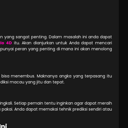
an yang sangat penting. Dalam masalah ini anda dapat
alo 4D
itu. Akan dianjurkan untuk Anda dapat mencari
gel punyai peran yang penting di mana ini akan menolong
ng bisa menembus. Maknanya angka yang terpasang itu
iksi macau yang jitu dan tepat.
gkali. Setiap pemain tentu inginkan agar dapat meraih
pakai. Anda dapat memakai tehnik prediksi sendiri atau
Ini