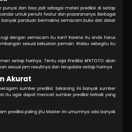
or punyai dan bisa jadi sebagai materi prediksi di setiap
t bandar untuk penuhi featur dan prasarananya. Berbagai
n banyak panduan bermakna semacam buka dari dasar
mui rugi dengan semacam itu kan? Karena itu anda harus
kembangan sesuai kekuatan pemain. Walau sebegitu itu
emen setiap harinya. Tentu saja Prediksi AFKTOTO akan
kan sesuai jam resultnya dan terupdate setiap harinya.
an Akurat
beragam sumber prediksi. Sekarang ini banyak sumber
an itu agar dapat mencari sumber prediksi terbaik yang
alam prediksi paling jitu Master ini umumnya ada banyak