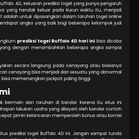
i Buffalo 4D, keluaran prediksi togel yang punya pengaruh
ka yang hendak keluar pada kurun waktu itu, menjadi
buat adalah untuk dipasangkan dalam taruhan togel online
endapat angka yang baik bagi beberapa kelompok judi
rangkum
prediksi togel Buffalo 4D hari ini
bisa dicoba
a yang dengan menambahkan beberapa angka sampai
yakan secara langsung pada cenayang atau biasanya
ari cenayang bisa menjadi dari sesuatu yang abnormal
r bisa memenangkan jackpot paling tinggi.
smi
k bermain dan taruhan di bandar. Karena itu situs ini
 tahapan lakukan usaha yang dilayani oleh bandar contoh
 cepat jamin kelancaran memperoleh bonus atau komisi
itus prediksi togel Buffalo 4D ini. Jangan sampai tunda