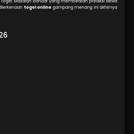
an togel. Masalah bandar yang memberikan prediksi dewa
at Berkenaan
togel online
gampang menang ini akhirnya
026