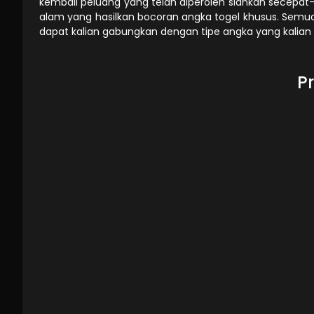
kembali peluang yang telah diperoleh slahkan secepat-
alam yang hasilkan bocoran angka togel khusus. Semua i
dapat kalian gabungkan dengan tipe angka yang kalian 
Pr