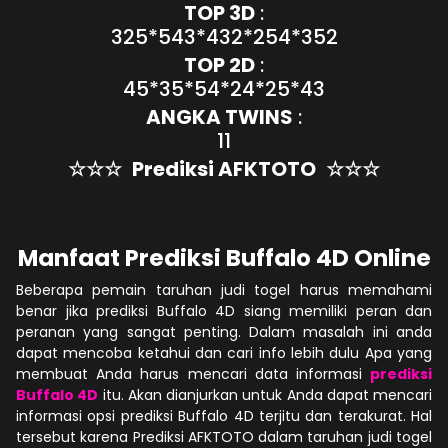
TOP 3D
:
325*543*432*254*352
TOP 2D
:
45*35*54*24*25*43
ANGKA TWINS
:
11
☆☆☆
Prediksi AFKTOTO
☆☆☆
Manfaat Prediksi Buffalo 4D Online
Beberapa pemain taruhan judi togel harus memahami
benar jika prediksi Buffalo 4D siang memiliki peran dan
peranan yang sangat penting. Dalam masalah ini anda
dapat mencoba ketahui dan cari info lebih dulu Apa yang
membuat Anda harus mencari data informasi
prediksi
Buffalo 4D
itu. Akan dianjurkan untuk Anda dapat mencari
informasi opsi prediksi Buffalo 4D terjitu dan terakurat. Hal
tersebut karena Prediksi AFKTOTO dalam taruhan judi togel