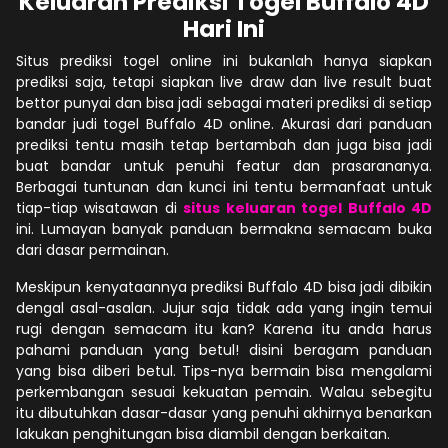
Keluaran Prediksi Togel Buffalo 4D
Hari Ini
Situs prediksi togel online ini bukanlah hanya siapkan
prediksi saja, tetapi siapkan live draw dan live result buat
bettor punyai dan bisa jadi sebagai materi prediksi di setiap
bandar judi togel Buffalo 4D online. Akurasi dari panduan
prediksi tentu masih tetap bertambah dan juga bisa jadi
buat bandar untuk penuhi featur dan prasarananya.
Berbagai tuntunan dan kunci ini tentu bermanfaat untuk
tiap-tiap wisatawan di
situs keluaran togel Buffalo 4D
ini. Lumayan banyak panduan bermakna semacam buka
dari dasar permainan.
Meskipun kenyataannya prediksi Buffalo 4D bisa jadi dibikin
dengal asal-asalan. Jujur saja tidak ada yang ingin temui
rugi dengan semacam itu kan? Karena itu anda harus
pahami panduan yang betul! disini beragam panduan
yang bisa diberi betul. Tips-nya bermain bisa mengalami
perkembangan sesuai kekuatan pemain. Walau sebegitu
itu dibutuhkan dasar-dasar yang penuhi akhirnya benarkan
lakukan penghitungan bisa diambil dengan berkaitan.