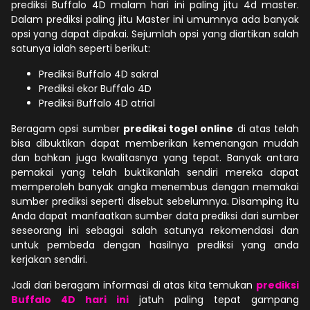
prediksi Buffalo 4D malam hari ini paling jitu 4d master.
Dalam prediksi paling jitu Master ini umumnya ada banyak
opsi yang dapat dipakai. Sejumlah opsi yang diartikan salah
satunya ialah seperti berikut:
Prediksi Buffalo 4D sakral
Prediksi ekor Buffalo 4D
Prediksi Buffalo 4D atrial
Beragam opsi sumber
prediksi togel online
di atas telah
bisa dibuktikan dapat memberikan kemenangan mudah
dan bahkan juga kwalitasnya yang tepat. Banyak antara
pemakai yang telah buktikanlah sendiri mereka dapat
memperoleh banyak angka menembus dengan memakai
sumber prediksi seperti disebut sebelumnya. Disamping itu
Anda dapat manfaatkan sumber data prediksi dari sumber
seseorang ini sebagai salah satunya rekomendasi dan
untuk pembeda dengan hasilnya prediksi yang anda
kerjakan sendiri.
Jadi dari beragam informasi di atas kita temukan
prediksi
Buffalo 4D hari ini
jatuh paling tepat gampang