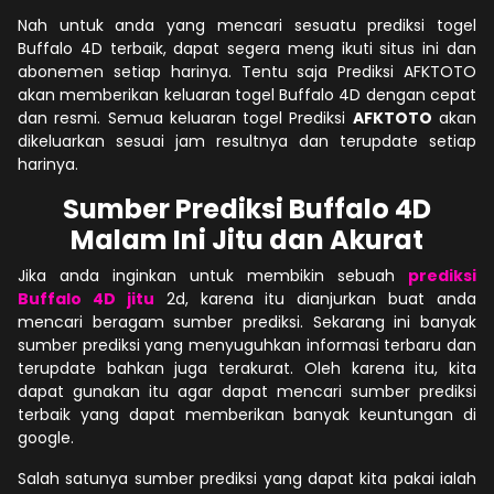
Nah untuk anda yang mencari sesuatu prediksi togel
Buffalo 4D terbaik, dapat segera meng ikuti situs ini dan
abonemen setiap harinya. Tentu saja Prediksi AFKTOTO
akan memberikan keluaran togel Buffalo 4D dengan cepat
dan resmi. Semua keluaran togel Prediksi
AFKTOTO
akan
dikeluarkan sesuai jam resultnya dan terupdate setiap
harinya.
Sumber Prediksi Buffalo 4D
Malam Ini Jitu dan Akurat
Jika anda inginkan untuk membikin sebuah
prediksi
Buffalo 4D jitu
2d, karena itu dianjurkan buat anda
mencari beragam sumber prediksi. Sekarang ini banyak
sumber prediksi yang menyuguhkan informasi terbaru dan
terupdate bahkan juga terakurat. Oleh karena itu, kita
dapat gunakan itu agar dapat mencari sumber prediksi
terbaik yang dapat memberikan banyak keuntungan di
google.
Salah satunya sumber prediksi yang dapat kita pakai ialah