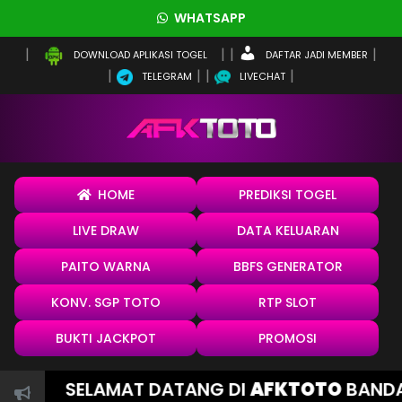
WHATSAPP
DAFTAR JADI MEMBER
DOWNLOAD APLIKASI TOGEL
TELEGRAM
LIVECHAT
HOME
PREDIKSI TOGEL
LIVE DRAW
DATA KELUARAN
PAITO WARNA
BBFS GENERATOR
KONV. SGP TOTO
RTP SLOT
BUKTI JACKPOT
PROMOSI
SELAMAT DATANG DI
AFKTOTO
BANDAR TO