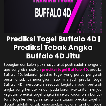
Prediksi Togel Buffalo 4D |
Prediksi Tebak Angka
Buffalo 4D Jitu
Sebagian dari kelompok masyarakat pasti sudah mengenal
apa yang disimpulkan
prediksi togel Buffalo 4D
, prediksi
Buffalo 4D, keluaran prediksi togel yang punya pengaruh
besar untuk dimenangkan. Yap, menjadi prediksi togel
Buffalo 4D merupakan sesuatu kegiatan buat bertaruh
angka yang hendak keluar pada kurun waktu itu, menjadi
kegiatan prediksi togel angka ini selalu dicari oleh banyak
fans togeller dengan makna dan tujuan prediksi togel ini
dibuat adalah untuk dipasangkan dalam taruhan togel