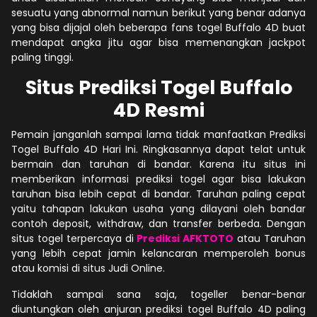
sesuatu yang abnormal namun berikut yang benar adanya
yang bisa dijajal oleh beberapa fans togel Buffalo 4D buat
mendapat angka jitu agar bisa memenangkan jackpot
paling tinggi.
Situs Prediksi Togel Buffalo
4D Resmi
Pemain janganlah sampai lama tidak manfaatkan Prediksi
Togel Buffalo 4D Hari Ini. Ringkasannya dapat telat untuk
bermain dan taruhan di bandar. Karena itu situs ini
memberikan informasi prediksi togel agar bisa lakukan
taruhan bisa lebih cepat di bandar. Taruhan paling cepat
yaitu tahapan lakukan usaha yang dilayani oleh bandar
contoh deposit, withdraw, dan transfer berbeda. Dengan
situs togel terpercaya di
Prediksi AFKTOTO
atau Taruhan
yang lebih cepat jamin kelancaran memperoleh bonus
atau komisi di situs Judi Online.
Tidaklah sampai sana saja, togeller benar-benar
diuntungkan oleh anjuran prediksi togel Buffalo 4D paling