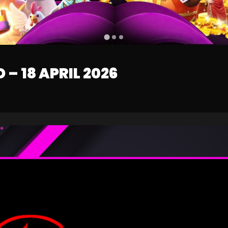
 – 18 APRIL 2026