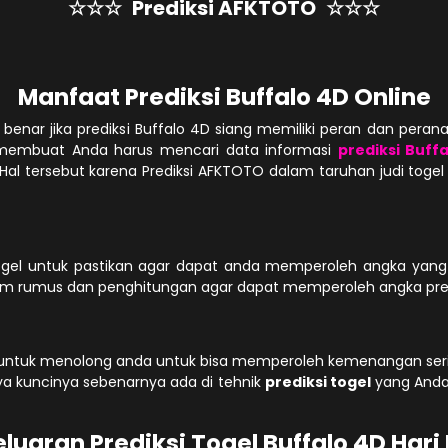
☆☆☆
Prediksi AFKTOTO
☆☆☆
Manfaat Prediksi Buffalo 4D Online
enar jika prediksi Buffalo 4D siang memiliki peran dan peran
g membuat Anda harus mencari data informasi
prediksi Buff
at. Hal tersebut karena Prediksi AFKTOTO dalam taruhan judi to
 togel untuk pastikan agar dapat anda memperoleh angka ya
agam rumus dan penghitungan agar dapat memperoleh angka pred
 untuk menolong anda untuk bisa memperoleh kemenangan serin
ya kuncinya sebenarnya ada di tehnik
prediksi togel
yang Anda 
luaran Prediksi Togel Buffalo 4D Hari 