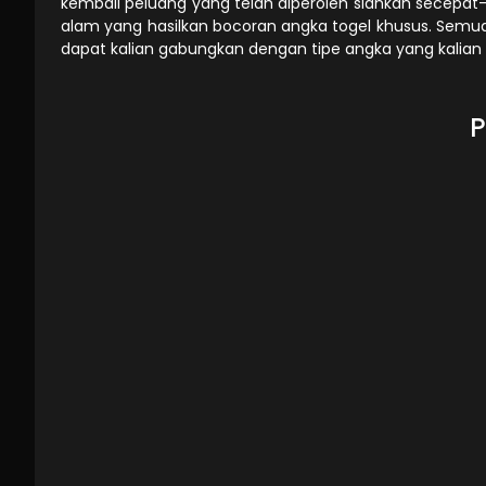
kembali peluang yang telah diperoleh slahkan secepat-
alam yang hasilkan bocoran angka togel khusus. Semua i
dapat kalian gabungkan dengan tipe angka yang kalian 
P