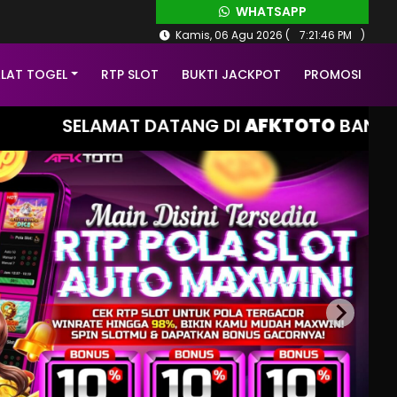
WHATSAPP
Kamis, 06 Agu 2026 (
7:21:47 PM
)
LAT TOGEL
RTP SLOT
BUKTI JACKPOT
PROMOSI
SELAMAT DATANG DI
AFKTOTO
BANDAR TOGEL