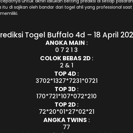
cepatnya untuk akhiri lakukan betting prediksi di setiap pasar
tu di sajikan oleh bandar dari togel ahli yang professional sa
memiliki.
rediksi Togel Buffalo 4d – 18 April 20
ANGKA MAIN
:
0 7 2 1 3
COLOK BEBAS 2D
:
2 & 1
TOP 4D
:
3702*1327*7231*0721
TOP 3D
:
170*721*107*072*210
TOP 2D
:
72*20*01*27*02*21
ANGKA TWINS
:
77