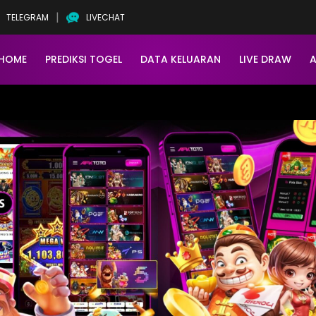
TELEGRAM
LIVECHAT
HOME
PREDIKSI TOGEL
DATA KELUARAN
LIVE DRAW
A