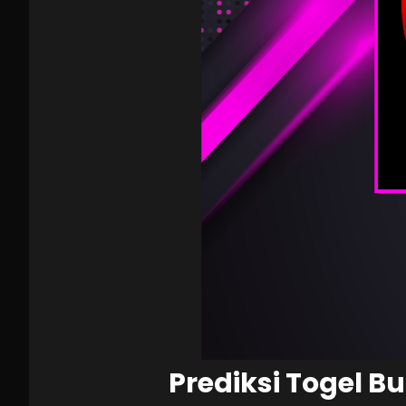
Prediksi Togel Bu