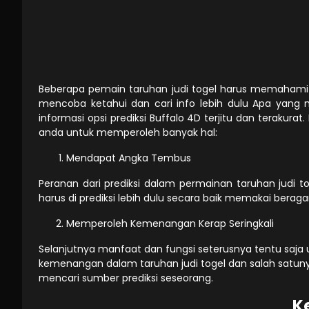
Beberapa pemain taruhan judi togel harus memahami b
mencoba ketahui dan cari info lebih dulu Apa yan
informasi opsi prediksi Buffalo 4D terjitu dan terakur
anda untuk memperoleh banyak hal:
Mendapat Angka Tembus
Peranan dari prediksi dalam permainan taruhan judi
harus di prediksi lebih dulu secara baik memakai ber
Memperoleh Kemenangan Kerap Seringkali
Selanjutnya manfaat dan fungsi seterusnya tentu saja
kemenangan dalam taruhan judi togel dan salah satun
mencari sumber prediksi seseorang.
Ke