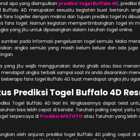
enal apa yang disimpulkan
prediksi togel Buffalo 4D
, prediks
el Buffalo 4D merupakan sesuatu kegiatan buat bertaruh ang
nyak fans togeller dengan makna dan tujuan prediksi togel ini di
pa fans togel. Namun kegiatan mempertimbangkan togel ini m
ka yang jitu untuk dipasangkan dalam taruhan togel online.
l sumber pada informasi pengeluaran togel semula. Maka me
sikan angka semula yang masih belum keluar dan ada jug
ingan.
 yang jitu wajib menggunakan dunia ghaib atau bisa menan
mendapat angka terbaik sampai saat ini anda disarankan menc
h beberapa fans togel Buffalo 4D buat mendapat angka jitu aga
tus Prediksi Togel Buffalo 4D Re
si Togel Buffalo 4D Hari Ini. Ringkasannya dapat telat untu
taruhan bisa lebih cepat di bandar. Taruhan paling cepat yaitu
ogel terpercaya di
Prediksi AFKTOTO
atau Taruhan yang lebih
ngkan oleh anjuran prediksi togel Buffalo 4D paling cepat di s