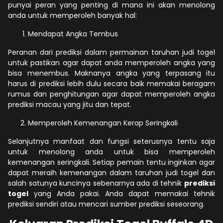
punyai peran yang penting di mana ini akan menolong
anda untuk memperoleh banyak hal:
Mendapat Angka Tembus
Peranan dari prediksi dalam permainan taruhan judi togel
untuk pastikan agar dapat anda memperoleh angka yang
bisa menembus. Maknanya angka yang terpasang itu
harus di prediksi lebih dulu secara baik memakai beragam
rumus dan penghitungan agar dapat memperoleh angka
prediksi macau yang jitu dan tepat.
Memperoleh Kemenangan Kerap Seringkali
Selanjutnya manfaat dan fungsi seterusnya tentu saja
untuk menolong anda untuk bisa memperoleh
kemenangan seringkali. Setiap pemain tentu inginkan agar
dapat meraih kemenangan dalam taruhan judi togel dan
salah satunya kuncinya sebenarnya ada di tehnik
prediksi
togel
yang Anda pakai. Anda dapat memakai tehnik
prediksi sendiri atau mencari sumber prediksi seseorang.