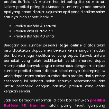
prediksi Buffalo 4D malam hari ini paling jitu 4d master.
Dalam prediksi paling jitu Master ini umumnya ada banyak
opsi yang dapat dipakai. Sejumlah opsi yang diartikan salah
satunya ialah seperti berikut:
Prediksi Buffalo 4D sakral
Prediksi ekor Buffalo 4D
Prediksi Buffalo 4D atrial
Beragam opsi sumber
prediksi togel online
di atas telah
bisa dibuktikan dapat memberikan kemenangan mudah
dan bahkan juga kwalitasnya yang tepat. Banyak antara
pemakai yang telah buktikanlah sendiri mereka dapat
memperoleh banyak angka menembus dengan memakai
sumber prediksi seperti disebut sebelumnya. Disamping itu
Anda dapat manfaatkan sumber data prediksi dari sumber
seseorang ini sebagai salah satunya rekomendasi dan
untuk pembeda dengan hasilnya prediksi yang anda
kerjakan sendiri.
Jadi dari beragam informasi di atas kita temukan
prediksi
Buffalo 4D hari ini
jatuh paling tepat gampang