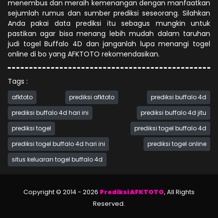
menembus dan meraih kemenangan dengan manfaatkan
sejumlah rumus dan sumber prediksi seseorang. Silahkan
Anda pakai data prediksi itu sebagus mungkin untuk
pastikan agar bisa menang lebih mudah dalam taruhan
judi togel Buffalo 4D dan janganlah lupa menangi togel
online di bo yang AFKTOTO rekomendasikan.
Tags :
afktoto
prediksi afktoto
prediksi buffalo 4d
prediksi buffalo 4d hari ini
prediksi buffalo 4d jitu
prediksi togel
prediksi togel buffalo 4d
prediksi togel buffalo 4d hari ini
prediksi togel online
situs keluaran togel buffalo 4d
Copyright © 2014 - 2026
Prediksi AFKTOTO
, All Rights
Reserved.