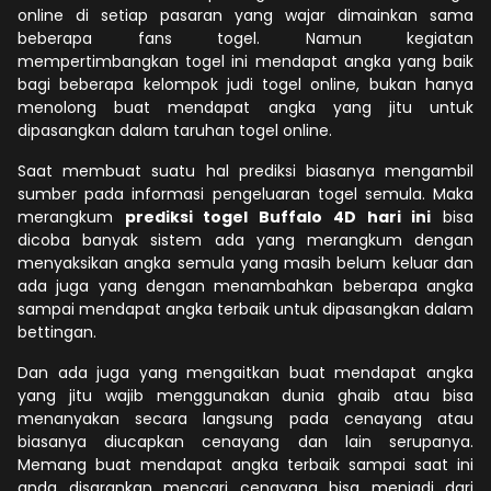
online di setiap pasaran yang wajar dimainkan sama
beberapa fans togel. Namun kegiatan
mempertimbangkan togel ini mendapat angka yang baik
bagi beberapa kelompok judi togel online, bukan hanya
menolong buat mendapat angka yang jitu untuk
dipasangkan dalam taruhan togel online.
Saat membuat suatu hal prediksi biasanya mengambil
sumber pada informasi pengeluaran togel semula. Maka
merangkum
prediksi togel Buffalo 4D hari ini
bisa
dicoba banyak sistem ada yang merangkum dengan
menyaksikan angka semula yang masih belum keluar dan
ada juga yang dengan menambahkan beberapa angka
sampai mendapat angka terbaik untuk dipasangkan dalam
bettingan.
Dan ada juga yang mengaitkan buat mendapat angka
yang jitu wajib menggunakan dunia ghaib atau bisa
menanyakan secara langsung pada cenayang atau
biasanya diucapkan cenayang dan lain serupanya.
Memang buat mendapat angka terbaik sampai saat ini
anda disarankan mencari cenayang bisa menjadi dari