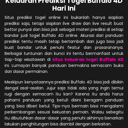
Keluaran Prediksi Togel Buffalo 4D
Hari Ini
Situs prediksi togel online ini bukanlah hanya siapkan
prediksi saja, tetapi siapkan live draw dan live result buat
bettor punyai dan bisa jadi sebagai materi prediksi di setiap
bandar judi togel Buffalo 4D online. Akurasi dari panduan
prediksi tentu masih tetap bertambah dan juga bisa jadi
buat bandar untuk penuhi featur dan prasarananya.
Berbagai tuntunan dan kunci ini tentu bermanfaat untuk
tiap-tiap wisatawan di
situs keluaran togel Buffalo 4D
ini. Lumayan banyak panduan bermakna semacam buka
dari dasar permainan.
Meskipun kenyataannya prediksi Buffalo 4D bisa jadi dibikin
dengal asal-asalan. Jujur saja tidak ada yang ingin temui
rugi dengan semacam itu kan? Karena itu anda harus
pahami panduan yang betul! disini beragam panduan
yang bisa diberi betul. Tips-nya bermain bisa mengalami
perkembangan sesuai kekuatan pemain. Walau sebegitu
itu dibutuhkan dasar-dasar yang penuhi akhirnya benarkan
lakukan penghitungan bisa diambil dengan berkaitan.