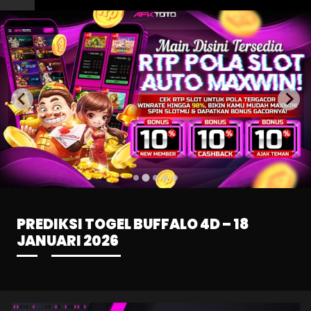
PREDIKSI TOGEL BUFFALO 4D – 18
JANUARI 2026