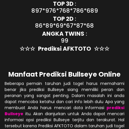
TOP 3D
:
897*976*768*786*689
TOP 2D
:
86*89*69*67*87*68
ANGKA TWINS
:
99
☆☆☆
Prediksi AFKTOTO
☆☆☆
Manfaat Prediksi Bullseye Online
Beberapa pemain taruhan judi togel harus memahami
benar jika prediksi Bullseye siang memiliki peran dan
peranan yang sangat penting. Dalam masalah ini anda
dapat mencoba ketahui dan cari info lebih dulu Apa yang
membuat Anda harus mencari data informasi
prediksi
Bullseye
itu. Akan dianjurkan untuk Anda dapat mencari
informasi opsi prediksi Bullseye terjitu dan terakurat. Hal
tersebut karena Prediksi AFKTOTO dalam taruhan judi togel