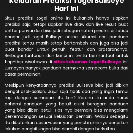
Keluaran Prediksi Togel Bullseye
Hari Ini
Situs prediksi togel online ini bukanlah hanya siapkan
prediksi saja, tetapi siapkan live draw dan live result buat
bettor punyai dan bisa jadi sebagai materi prediksi di setiap
bandar judi togel Bullseye online. Akurasi dari panduan
prediksi tentu masih tetap bertambah dan juga bisa jadi
buat bandar untuk penuhi featur dan prasarananya.
Berbagai tuntunan dan kunci ini tentu bermanfaat untuk
tiap-tiap wisatawan di
situs keluaran togel Bullseye
ini.
Lumayan banyak panduan bermakna semacam buka dari
dasar permainan.
Meskipun kenyataannya prediksi Bullseye bisa jadi dibikin
dengal asal-asalan. Jujur saja tidak ada yang ingin temui
rugi dengan semacam itu kan? Karena itu anda harus
pahami panduan yang betul! disini beragam panduan
yang bisa diberi betul. Tips-nya bermain bisa mengalami
perkembangan sesuai kekuatan pemain. Walau sebegitu
itu dibutuhkan dasar-dasar yang penuhi akhirnya benarkan
lakukan penghitungan bisa diambil dengan berkaitan.