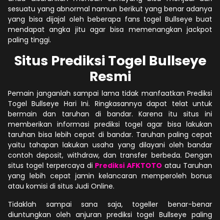
sesuatu yang abnormal namun berikut yang benar adanya
yang bisa dijajal oleh beberapa fans togel Bullseye buat
mendapat angka jitu agar bisa memenangkan jackpot
paling tinggi.
Situs Prediksi Togel Bullseye
Resmi
Pemain janganlah sampai lama tidak manfaatkan Prediksi
Togel Bullseye Hari Ini. Ringkasannya dapat telat untuk
bermain dan taruhan di bandar. Karena itu situs ini
memberikan informasi prediksi togel agar bisa lakukan
taruhan bisa lebih cepat di bandar. Taruhan paling cepat
yaitu tahapan lakukan usaha yang dilayani oleh bandar
contoh deposit, withdraw, dan transfer berbeda. Dengan
situs togel terpercaya di
Prediksi AFKTOTO
atau Taruhan
yang lebih cepat jamin kelancaran memperoleh bonus
atau komisi di situs Judi Online.
Tidaklah sampai sana saja, togeller benar-benar
diuntungkan oleh anjuran prediksi togel Bullseye paling