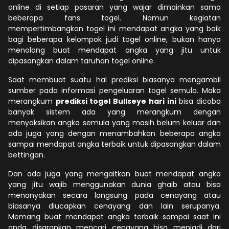
online di setiap pasaran yang wajar dimainkan sama
beberapa fans togel. Namun kegiatan
mempertimbangkan togel ini mendapat angka yang baik
bagi beberapa kelompok judi togel online, bukan hanya
menolong buat mendapat angka yang jitu untuk
dipasangkan dalam taruhan togel online.
Saat membuat suatu hal prediksi biasanya mengambil
sumber pada informasi pengeluaran togel semula. Maka
merangkum
prediksi togel Bullseye hari ini
bisa dicoba
banyak sistem ada yang merangkum dengan
menyaksikan angka semula yang masih belum keluar dan
ada juga yang dengan menambahkan beberapa angka
sampai mendapat angka terbaik untuk dipasangkan dalam
bettingan.
Dan ada juga yang mengaitkan buat mendapat angka
yang jitu wajib menggunakan dunia ghaib atau bisa
menanyakan secara langsung pada cenayang atau
biasanya diucapkan cenayang dan lain serupanya.
Memang buat mendapat angka terbaik sampai saat ini
anda disarankan mencari cenayang bisa menjadi dari