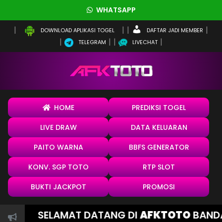
WHATSAPP
DAFTAR JADI MEMBER
DOWNLOAD APLIKASI TOGEL
TELEGRAM
LIVECHAT
HOME
PREDIKSI TOGEL
LIVE DRAW
DATA KELUARAN
PAITO WARNA
BBFS GENERATOR
KONV. SGP TOTO
RTP SLOT
BUKTI JACKPOT
PROMOSI
SELAMAT DATANG DI
AFKTOTO
BANDAR T