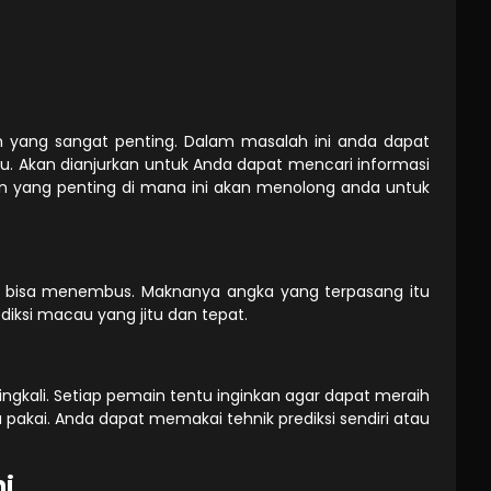
an yang sangat penting. Dalam masalah ini anda dapat
tu. Akan dianjurkan untuk Anda dapat mencari informasi
peran yang penting di mana ini akan menolong anda untuk
ng bisa menembus. Maknanya angka yang terpasang itu
iksi macau yang jitu dan tepat.
gkali. Setiap pemain tentu inginkan agar dapat meraih
pakai. Anda dapat memakai tehnik prediksi sendiri atau
ni