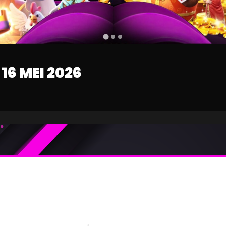
16 MEI 2026