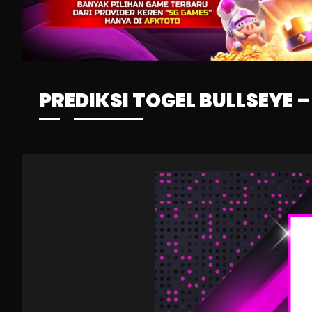
PREDIKSI TOGEL BULLSEYE – 