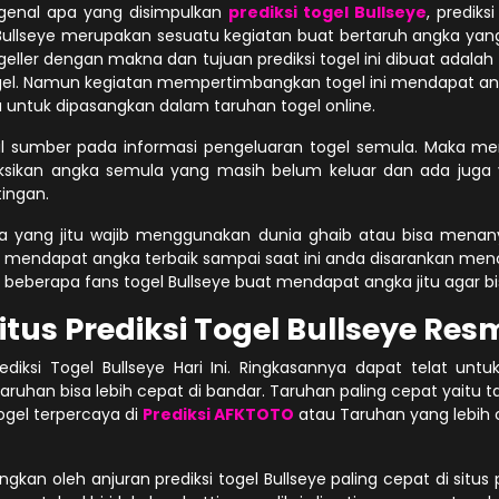
genal apa yang disimpulkan
prediksi togel Bullseye
, prediks
 Bullseye merupakan sesuatu kegiatan buat bertaruh angka yang
togeller dengan makna dan tujuan prediksi togel ini dibuat adal
el. Namun kegiatan mempertimbangkan togel ini mendapat angka
untuk dipasangkan dalam taruhan togel online.
il sumber pada informasi pengeluaran togel semula. Maka 
sikan angka semula yang masih belum keluar dan ada jug
ingan.
 yang jitu wajib menggunakan dunia ghaib atau bisa menan
mendapat angka terbaik sampai saat ini anda disarankan menc
h beberapa fans togel Bullseye buat mendapat angka jitu agar b
itus Prediksi Togel Bullseye Res
ksi Togel Bullseye Hari Ini. Ringkasannya dapat telat untuk
taruhan bisa lebih cepat di bandar. Taruhan paling cepat yaitu
ogel terpercaya di
Prediksi AFKTOTO
atau Taruhan yang lebih
gkan oleh anjuran prediksi togel Bullseye paling cepat di situs 