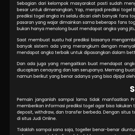
Sebagian dari kelompok masyarakat pasti sudah men
besar untuk dimenangkan. Yap, menjadi prediksi togel
prediksi togel angka ini selalu dicari oleh banyak fans 
pasaran yang wajar dimainkan sama beberapa fans tog
bukan hanya menolong buat mendapat angka yang jitu 
Saat membuat suatu hal prediksi biasanya mengamb
banyak sistem ada yang merangkum dengan menyak
mendapat angka terbaik untuk dipasangkan dalam bett
Dan ada juga yang mengaitkan buat mendapat angka
diucapkan cenayang dan lain serupanya. Memang buat 
namun berikut yang benar adanya yang bisa dijajal ole
S
Pemain janganlah sampai lama tidak manfaatkan Predi
memberikan informasi prediksi togel agar bisa lakukan 
deposit, withdraw, dan transfer berbeda. Dengan situs t
di situs Judi Online.
Tidaklah sampai sana saja, togeller benar-benar diuntun