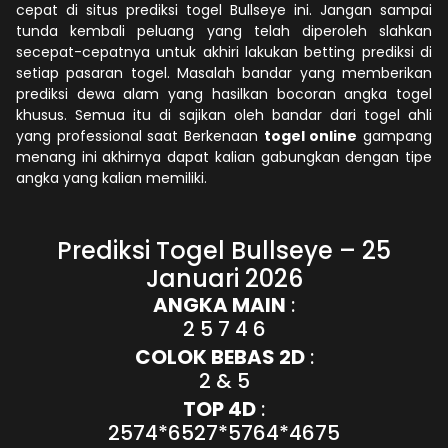
cepat di situs prediksi togel Bullseye ini. Jangan sampai
tunda kembali peluang yang telah diperoleh slahkan
secepat-cepatnya untuk akhiri lakukan betting prediksi di
setiap pasaran togel. Masalah bandar yang memberikan
prediksi dewa alam yang hasilkan bocoran angka togel
khusus. Semua itu di sajikan oleh bandar dari togel ahli
yang professional saat Berkenaan
togel online
gampang
menang ini akhirnya dapat kalian gabungkan dengan tipe
angka yang kalian memiliki.
Prediksi Togel Bullseye – 25
Januari 2026
ANGKA MAIN
:
2 5 7 4 6
COLOK BEBAS 2D
:
2 & 5
TOP 4D
:
2574*6527*5764*4675