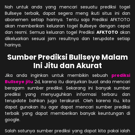
Nah untuk anda yang mencari sesuatu prediksi togel
Bullseye terbaik, dapat segera meng ikuti situs ini dan
abonemen setiap harinya. Tentu saja Prediksi AFKTOTO
akan memberikan keluaran togel Bullseye dengan cepat
dan resmi. Semua keluaran togel Prediksi
AFKTOTO
akan
dikeluarkan sesuai jam resultnya dan terupdate setiap
harinya.
Sumber Prediksi Bullseye Malam
Ini Jitu dan Akurat
Jika anda inginkan untuk membikin sebuah
prediksi
Bullseye jitu
2d, karena itu dianjurkan buat anda mencari
beragam sumber prediksi. Sekarang ini banyak sumber
prediksi yang menyuguhkan informasi terbaru dan
terupdate bahkan juga terakurat. Oleh karena itu, kita
dapat gunakan itu agar dapat mencari sumber prediksi
terbaik yang dapat memberikan banyak keuntungan di
google.
Salah satunya sumber prediksi yang dapat kita pakai ialah