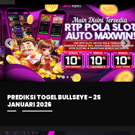
PREDIKSI TOGEL BULLSEYE – 25
JANUARI 2026