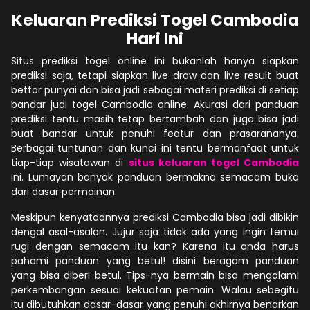
Keluaran Prediksi Togel Cambodia
Hari Ini
Situs prediksi togel online ini bukanlah hanya siapkan
prediksi saja, tetapi siapkan live draw dan live result buat
bettor punyai dan bisa jadi sebagai materi prediksi di setiap
bandar judi togel Cambodia online. Akurasi dari panduan
prediksi tentu masih tetap bertambah dan juga bisa jadi
buat bandar untuk penuhi featur dan prasarananya.
Berbagai tuntunan dan kunci ini tentu bermanfaat untuk
tiap-tiap wisatawan di
situs keluaran togel Cambodia
ini. Lumayan banyak panduan bermakna semacam buka
dari dasar permainan.
Meskipun kenyataannya prediksi Cambodia bisa jadi dibikin
dengal asal-asalan. Jujur saja tidak ada yang ingin temui
rugi dengan semacam itu kan? Karena itu anda harus
pahami panduan yang betul! disini beragam panduan
yang bisa diberi betul. Tips-nya bermain bisa mengalami
perkembangan sesuai kekuatan pemain. Walau sebegitu
itu dibutuhkan dasar-dasar yang penuhi akhirnya benarkan