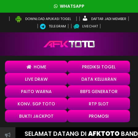
WHATSAPP
DAFTAR JADI MEMBER
DOWNLOAD APLIKASI TOGEL
TELEGRAM
LIVECHAT
HOME
PREDIKSI TOGEL
LIVE DRAW
DATA KELUARAN
PAITO WARNA
BBFS GENERATOR
KONV. SGP TOTO
RTP SLOT
BUKTI JACKPOT
PROMOSI
SELAMAT DATANG DI
AFKTOTO
BANDAR T