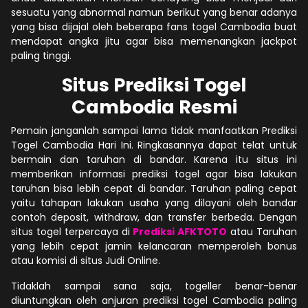
sesuatu yang abnormal namun berikut yang benar adanya
yang bisa dijajal oleh beberapa fans togel Cambodia buat
mendapat angka jitu agar bisa memenangkan jackpot
paling tinggi.
Situs Prediksi Togel
Cambodia Resmi
Pemain janganlah sampai lama tidak manfaatkan Prediksi
Togel Cambodia Hari Ini. Ringkasannya dapat telat untuk
bermain dan taruhan di bandar. Karena itu situs ini
memberikan informasi prediksi togel agar bisa lakukan
taruhan bisa lebih cepat di bandar. Taruhan paling cepat
yaitu tahapan lakukan usaha yang dilayani oleh bandar
contoh deposit, withdraw, dan transfer berbeda. Dengan
situs togel terpercaya di
Prediksi AFKTOTO
atau Taruhan
yang lebih cepat jamin kelancaran memperoleh bonus
atau komisi di situs Judi Online.
Tidaklah sampai sana saja, togeller benar-benar
diuntungkan oleh anjuran prediksi togel Cambodia paling