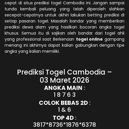
cepat di situs prediksi togel Cambodia ini. Jangan sampai
tunda kembali peluang yang telah diperoleh slahkan
secepat-cepatnya untuk akhiri lakukan betting prediksi di
setiap pasaran togel. Masalah bandar yang memberikan
prediksi dewa alam yang hasilkan bocoran angka togel
khusus. Semua itu di sajikan oleh bandar dari togel ahli
yang professional saat Berkenaan
togel online
gampang
menang ini akhirnya dapat kalian gabungkan dengan tipe
angka yang kalian memiliki.
Prediksi Togel Cambodia –
03 Maret 2026
ANGKA MAIN
:
1 8 7 6 3
COLOK BEBAS 2D
:
1 & 6
TOP 4D
:
3817*8736*1876*6378