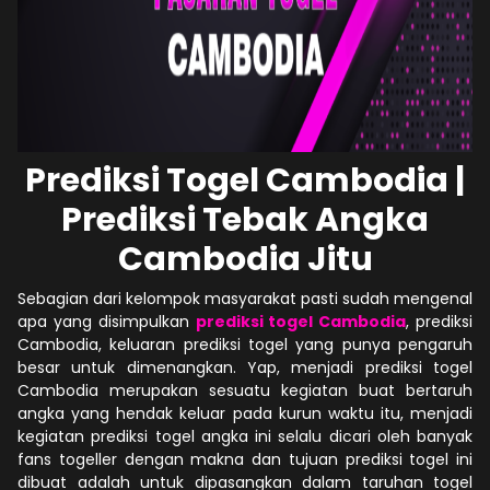
Prediksi Togel Cambodia |
Prediksi Tebak Angka
Cambodia Jitu
Sebagian dari kelompok masyarakat pasti sudah mengenal
apa yang disimpulkan
prediksi togel Cambodia
, prediksi
Cambodia, keluaran prediksi togel yang punya pengaruh
besar untuk dimenangkan. Yap, menjadi prediksi togel
Cambodia merupakan sesuatu kegiatan buat bertaruh
angka yang hendak keluar pada kurun waktu itu, menjadi
kegiatan prediksi togel angka ini selalu dicari oleh banyak
fans togeller dengan makna dan tujuan prediksi togel ini
dibuat adalah untuk dipasangkan dalam taruhan togel