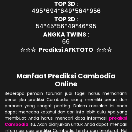
TOP 3D
:
495*694*649*564*956
TOP 2D
:
54*45*56*49*46*95
ANGKA TWINS
:
66
☆☆☆
Prediksi AFKTOTO
☆☆☆
Manfaat Prediksi Cambodia
Online
Beberapa pemain taruhan judi togel harus memahami
benar jika prediksi Cambodia siang memiliki peran dan
peranan yang sangat penting. Dalam masalah ini anda
dapat mencoba ketahui dan cari info lebih dulu Apa yang
membuat Anda harus mencari data informasi
prediksi
Cambodia
itu. Akan dianjurkan untuk Anda dapat mencari
informasi opsi prediksi Cambodia terjitu dan terakurat. Hal