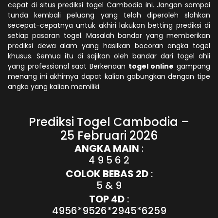
cepat di situs prediksi togel Cambodia ini. Jangan sampai
tunda kembali peluang yang telah diperoleh slahkan
secepat-cepatnya untuk akhiri lakukan betting prediksi di
setiap pasaran togel. Masalah bandar yang memberikan
prediksi dewa alam yang hasilkan bocoran angka togel
khusus. Semua itu di sajikan oleh bandar dari togel ahli
yang professional saat Berkenaan
togel online
gampang
menang ini akhirnya dapat kalian gabungkan dengan tipe
angka yang kalian memiliki.
Prediksi Togel Cambodia –
25 Februari 2026
ANGKA MAIN
:
4 9 5 6 2
COLOK BEBAS 2D
:
5 & 9
TOP 4D
:
4956*9526*2945*6259