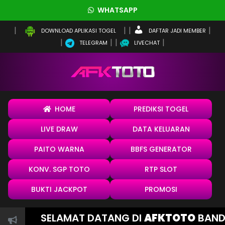
WHATSAPP
DAFTAR JADI MEMBER
DOWNLOAD APLIKASI TOGEL
TELEGRAM
LIVECHAT
HOME
PREDIKSI TOGEL
LIVE DRAW
DATA KELUARAN
PAITO WARNA
BBFS GENERATOR
KONV. SGP TOTO
RTP SLOT
BUKTI JACKPOT
PROMOSI
SELAMAT DATANG DI
AFKTOTO
BANDAR T