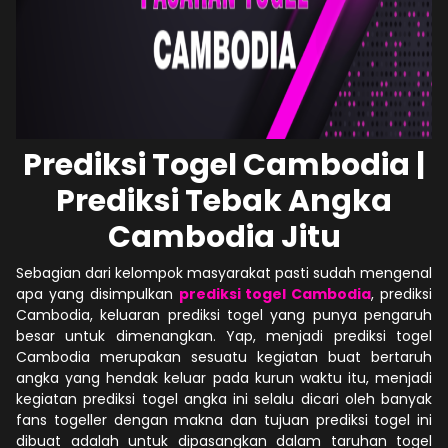
Prediksi Togel Cambodia |
Prediksi Tebak Angka
Cambodia Jitu
Sebagian dari kelompok masyarakat pasti sudah mengenal
apa yang disimpulkan
prediksi togel Cambodia
, prediksi
Cambodia, keluaran prediksi togel yang punya pengaruh
besar untuk dimenangkan. Yap, menjadi prediksi togel
Cambodia merupakan sesuatu kegiatan buat bertaruh
angka yang hendak keluar pada kurun waktu itu, menjadi
kegiatan prediksi togel angka ini selalu dicari oleh banyak
fans togeller dengan makna dan tujuan prediksi togel ini
dibuat adalah untuk dipasangkan dalam taruhan togel