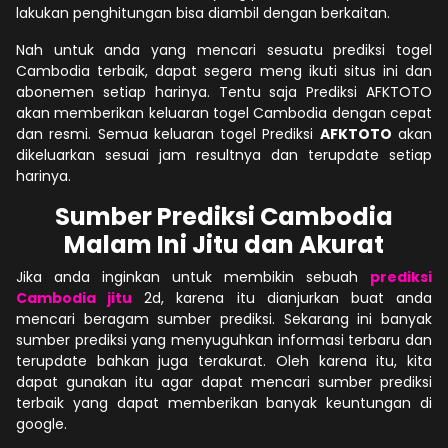
lakukan penghitungan bisa diambil dengan berkaitan.
Nah untuk anda yang mencari sesuatu prediksi togel
Cambodia terbaik, dapat segera meng ikuti situs ini dan
abonemen setiap harinya. Tentu saja Prediksi AFKTOTO
akan memberikan keluaran togel Cambodia dengan cepat
dan resmi. Semua keluaran togel Prediksi
AFKTOTO
akan
dikeluarkan sesuai jam resultnya dan terupdate setiap
harinya.
Sumber Prediksi Cambodia
Malam Ini Jitu dan Akurat
Jika anda inginkan untuk membikin sebuah
prediksi
Cambodia jitu
2d, karena itu dianjurkan buat anda
mencari beragam sumber prediksi. Sekarang ini banyak
sumber prediksi yang menyuguhkan informasi terbaru dan
terupdate bahkan juga terakurat. Oleh karena itu, kita
dapat gunakan itu agar dapat mencari sumber prediksi
terbaik yang dapat memberikan banyak keuntungan di
google.