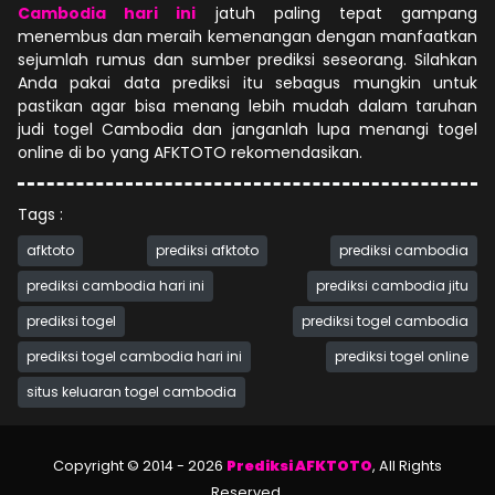
Cambodia hari ini
jatuh paling tepat gampang
menembus dan meraih kemenangan dengan manfaatkan
sejumlah rumus dan sumber prediksi seseorang. Silahkan
Anda pakai data prediksi itu sebagus mungkin untuk
pastikan agar bisa menang lebih mudah dalam taruhan
judi togel Cambodia dan janganlah lupa menangi togel
online di bo yang AFKTOTO rekomendasikan.
Tags :
afktoto
prediksi afktoto
prediksi cambodia
prediksi cambodia hari ini
prediksi cambodia jitu
prediksi togel
prediksi togel cambodia
prediksi togel cambodia hari ini
prediksi togel online
situs keluaran togel cambodia
Copyright © 2014 - 2026
Prediksi AFKTOTO
, All Rights
Reserved.