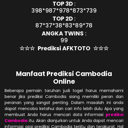
TOP 3D
:
398*987*978*873*739
TOP 2D
:
87*37*38*83*89*78
ANGKA TWINS
:
99
☆☆☆
Prediksi AFKTOTO
☆☆☆
Manfaat Prediksi Cambodia
Online
Beberapa pemain taruhan judi togel harus memahami
benar jika prediksi Cambodia siang memiliki peran dan
peranan yang sangat penting. Dalam masalah ini anda
dapat mencoba ketahui dan cari info lebih dulu Apa yang
membuat Anda harus mencari data informasi
prediksi
Cambodia
itu. Akan dianjurkan untuk Anda dapat mencari
informasi opsi prediksi Cambodia terjitu dan terakurat. Hal