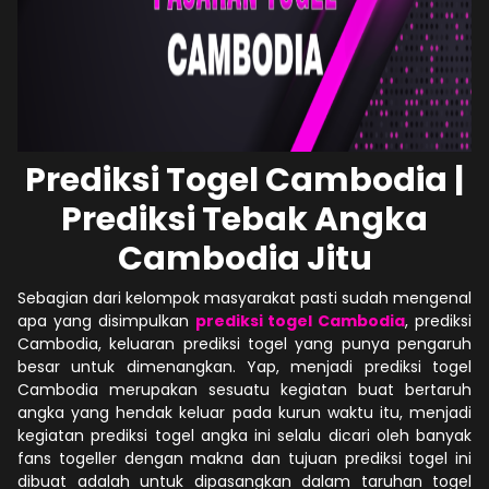
Prediksi Togel Cambodia |
Prediksi Tebak Angka
Cambodia Jitu
Sebagian dari kelompok masyarakat pasti sudah mengenal
apa yang disimpulkan
prediksi togel Cambodia
, prediksi
Cambodia, keluaran prediksi togel yang punya pengaruh
besar untuk dimenangkan. Yap, menjadi prediksi togel
Cambodia merupakan sesuatu kegiatan buat bertaruh
angka yang hendak keluar pada kurun waktu itu, menjadi
kegiatan prediksi togel angka ini selalu dicari oleh banyak
fans togeller dengan makna dan tujuan prediksi togel ini
dibuat adalah untuk dipasangkan dalam taruhan togel