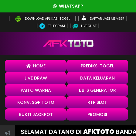
WHATSAPP
DAFTAR JADI MEMBER
DOWNLOAD APLIKASI TOGEL
TELEGRAM
LIVECHAT
HOME
PREDIKSI TOGEL
LIVE DRAW
DATA KELUARAN
PAITO WARNA
BBFS GENERATOR
KONV. SGP TOTO
RTP SLOT
BUKTI JACKPOT
PROMOSI
SELAMAT DATANG DI
AFKTOTO
BANDAR TO