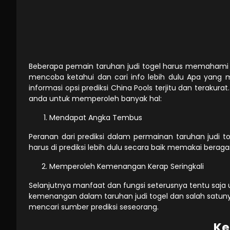
Beberapa pemain taruhan judi togel harus memahami be
mencoba ketahui dan cari info lebih dulu Apa yang
informasi opsi prediksi China Pools terjitu dan teraku
anda untuk memperoleh banyak hal:
Mendapat Angka Tembus
Peranan dari prediksi dalam permainan taruhan judi
harus di prediksi lebih dulu secara baik memakai ber
Memperoleh Kemenangan Kerap Seringkali
Selanjutnya manfaat dan fungsi seterusnya tentu saja
kemenangan dalam taruhan judi togel dan salah satun
mencari sumber prediksi seseorang.
Ke