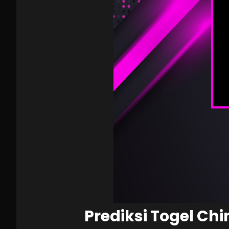
Prediksi Togel Chi