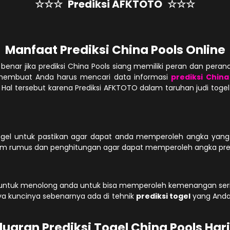
☆☆☆
Prediksi AFKTOTO
☆☆☆
Manfaat Prediksi China Pools Online
nar jika prediksi China Pools siang memiliki peran dan pera
 membuat Anda harus mencari data informasi
prediksi China
rat. Hal tersebut karena Prediksi AFKTOTO dalam taruhan judi to
 togel untuk pastikan agar dapat anda memperoleh angka ya
agam rumus dan penghitungan agar dapat memperoleh angka pred
 untuk menolong anda untuk bisa memperoleh kemenangan serin
ya kuncinya sebenarnya ada di tehnik
prediksi togel
yang Anda 
luaran Prediksi Togel China Pools Hari 