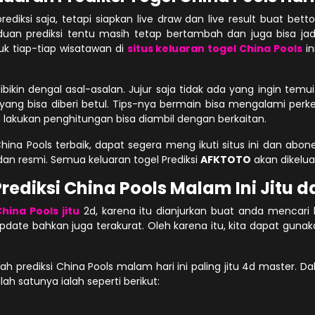
rediksi saja, tetapi siapkan live draw dan live result buat bett
anduan prediksi tentu masih tetap bertambah dan juga bisa j
uk tiap-tiap wisatawan di
situs keluaran togel China Pools
in
dibikin dengal asal-asalan. Jujur saja tidak ada yang ingin te
ang bisa diberi betul. Tips-nya bermain bisa mengalami per
 lakukan penghitungan bisa diambil dengan berkaitan.
ina Pools terbaik, dapat segera meng ikuti situs ini dan abo
an resmi. Semua keluaran togel Prediksi
AFKTOTO
akan dikelua
rediksi China Pools Malam Ini Jitu d
China Pools jitu
2d, karena itu dianjurkan buat anda mencari
date bahkan juga terakurat. Oleh karena itu, kita dapat gunak
ah prediksi China Pools malam hari ini paling jitu 4d master. 
lah satunya ialah seperti berikut: