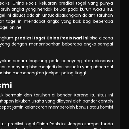
rediksi China Pools, keluaran prediksi togel yang punya
taruh angka yang hendak keluar pada kurun waktu itu,
togel ini dibuat adalah untuk dipasangkan dalam taruhan
an togel ini mendapat angka yang baik bagi beberapa
gel online.
rangkum
prediksi togel China Pools hari ini
bisa dicoba
a yang dengan menambahkan beberapa angka sampai
yakan secara langsung pada cenayang atau biasanya
ari cenayang bisa menjadi dari sesuatu yang abnormal
ar bisa memenangkan jackpot paling tinggi.
smi
k bermain dan taruhan di bandar. Karena itu situs ini
 tahapan lakukan usaha yang dilayani oleh bandar contoh
 cepat jamin kelancaran memperoleh bonus atau komisi
itus prediksi togel China Pools ini. Jangan sampai tunda