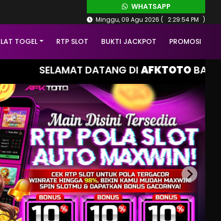
WHATSAPP
Minggu, 09 Agu 2026 (
2:29:55 PM
)
LAT TOGEL
RTP SLOT
BUKTI JACKPOT
PROMOSI
SELAMAT DATANG DI
AFKTOTO
BANDAR TOGE