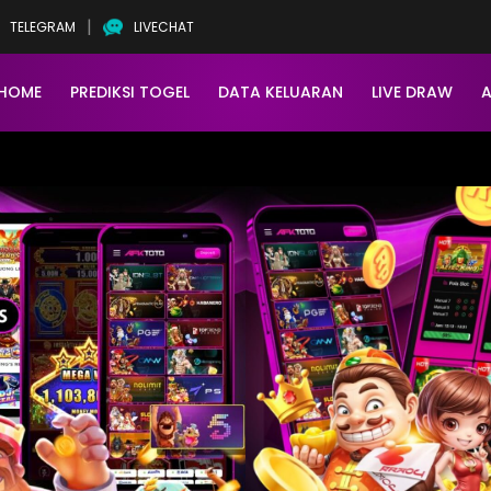
TELEGRAM
LIVECHAT
HOME
PREDIKSI TOGEL
DATA KELUARAN
LIVE DRAW
A