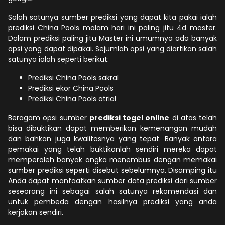
Salah satunya sumber prediksi yang dapat kita pakai ialah
prediksi China Pools malam hari ini paling jitu 4d master.
Dalam prediksi paling jitu Master ini umumnya ada banyak
opsi yang dapat dipakai. Sejumlah opsi yang diartikan salah
satunya ialah seperti berikut:
Prediksi China Pools sakral
Prediksi ekor China Pools
Prediksi China Pools atrial
Beragam opsi sumber
prediksi togel online
di atas telah
bisa dibuktikan dapat memberikan kemenangan mudah
dan bahkan juga kwalitasnya yang tepat. Banyak antara
pemakai yang telah buktikanlah sendiri mereka dapat
memperoleh banyak angka menembus dengan memakai
sumber prediksi seperti disebut sebelumnya. Disamping itu
Anda dapat manfaatkan sumber data prediksi dari sumber
seseorang ini sebagai salah satunya rekomendasi dan
untuk pembeda dengan hasilnya prediksi yang anda
kerjakan sendiri.