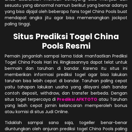
sesuatu yang abnormal namun berikut yang benar adanya
yang bisa dijajal oleh beberapa fans togel China Pools buat
mendapat angka jitu agar bisa memenangkan jackpot
paling tinggi.
Situs Prediksi Togel China
Pools Resmi
Pemain janganlah sampai lama tidak manfaatkan Prediksi
Togel China Pools Hari Ini. Ringkasannya dapat telat untuk
bermain dan taruhan di bandar. Karena itu situs ini
memberikan informasi prediksi togel agar bisa lakukan
taruhan bisa lebih cepat di bandar. Taruhan paling cepat
yaitu tahapan lakukan usaha yang dilayani oleh bandar
contoh deposit, withdraw, dan transfer berbeda. Dengan
situs togel terpercaya di
Prediksi AFKTOTO
atau Taruhan
yang lebih cepat jamin kelancaran memperoleh bonus
atau komisi di situs Judi Online.
Tidaklah sampai sana saja, togeller benar-benar
diuntungkan oleh anjuran prediksi togel China Pools paling