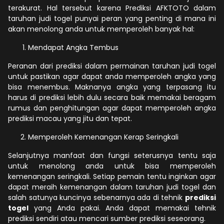
terakurat. Hal tersebut karena Prediksi AFKTOTO dalam
taruhan judi togel punyai peran yang penting di mana ini
akan menolong anda untuk memperoleh banyak hal:
Mendapat Angka Tembus
Peranan dari prediksi dalam permainan taruhan judi togel
untuk pastikan agar dapat anda memperoleh angka yang
bisa menembus. Maknanya angka yang terpasang itu
harus di prediksi lebih dulu secara baik memakai beragam
rumus dan penghitungan agar dapat memperoleh angka
prediksi macau yang jitu dan tepat.
Memperoleh Kemenangan Kerap Seringkali
Selanjutnya manfaat dan fungsi seterusnya tentu saja
untuk menolong anda untuk bisa memperoleh
kemenangan seringkali. Setiap pemain tentu inginkan agar
dapat meraih kemenangan dalam taruhan judi togel dan
salah satunya kuncinya sebenarnya ada di tehnik
prediksi
togel
yang Anda pakai. Anda dapat memakai tehnik
prediksi sendiri atau mencari sumber prediksi seseorang.