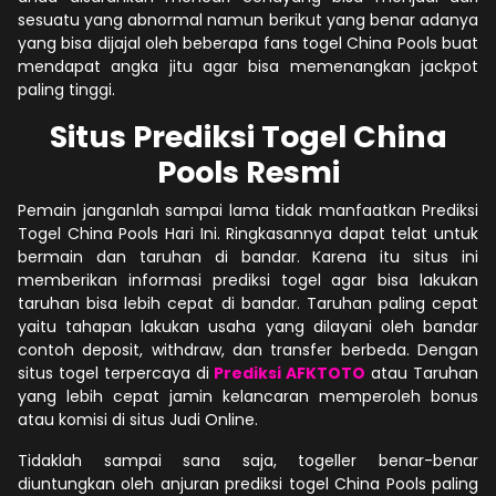
sesuatu yang abnormal namun berikut yang benar adanya
yang bisa dijajal oleh beberapa fans togel China Pools buat
mendapat angka jitu agar bisa memenangkan jackpot
paling tinggi.
Situs Prediksi Togel China
Pools Resmi
Pemain janganlah sampai lama tidak manfaatkan Prediksi
Togel China Pools Hari Ini. Ringkasannya dapat telat untuk
bermain dan taruhan di bandar. Karena itu situs ini
memberikan informasi prediksi togel agar bisa lakukan
taruhan bisa lebih cepat di bandar. Taruhan paling cepat
yaitu tahapan lakukan usaha yang dilayani oleh bandar
contoh deposit, withdraw, dan transfer berbeda. Dengan
situs togel terpercaya di
Prediksi AFKTOTO
atau Taruhan
yang lebih cepat jamin kelancaran memperoleh bonus
atau komisi di situs Judi Online.
Tidaklah sampai sana saja, togeller benar-benar
diuntungkan oleh anjuran prediksi togel China Pools paling