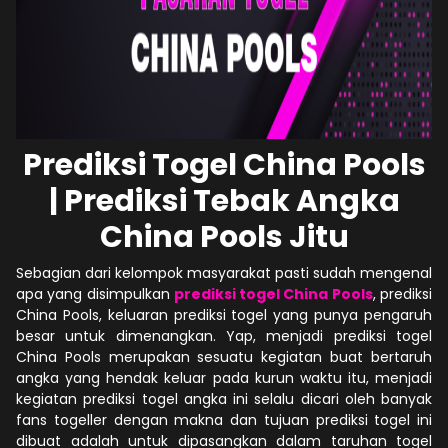
Prediksi Togel China Pools
| Prediksi Tebak Angka
China Pools Jitu
Sebagian dari kelompok masyarakat pasti sudah mengenal
apa yang disimpulkan
prediksi togel China Pools
, prediksi
China Pools, keluaran prediksi togel yang punya pengaruh
besar untuk dimenangkan. Yap, menjadi prediksi togel
China Pools merupakan sesuatu kegiatan buat bertaruh
angka yang hendak keluar pada kurun waktu itu, menjadi
kegiatan prediksi togel angka ini selalu dicari oleh banyak
fans togeller dengan makna dan tujuan prediksi togel ini
dibuat adalah untuk dipasangkan dalam taruhan togel