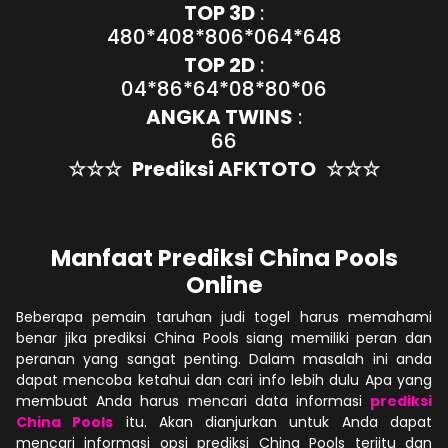
TOP 3D
:
480*408*806*064*648
TOP 2D
:
04*86*64*08*80*06
ANGKA TWINS
:
66
☆☆☆
Prediksi AFKTOTO
☆☆☆
Manfaat Prediksi China Pools
Online
Beberapa pemain taruhan judi togel harus memahami
benar jika prediksi China Pools siang memiliki peran dan
peranan yang sangat penting. Dalam masalah ini anda
dapat mencoba ketahui dan cari info lebih dulu Apa yang
membuat Anda harus mencari data informasi
prediksi
China Pools
itu. Akan dianjurkan untuk Anda dapat
mencari informasi opsi prediksi China Pools terjitu dan