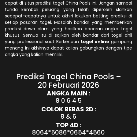
cepat di situs prediksi togel China Pools ini. Jangan sampai
tunda kembali peluang yang telah diperoleh slahkan
secepat-cepatnya untuk akhiri lakukan betting prediksi di
setiap pasaran togel. Masalah bandar yang memberikan
prediksi dewa alam yang hasilkan bocoran angka togel
khusus. Semua itu di sajikan oleh bandar dari togel ahli
yang professional saat Berkenaan
togel online
gampang
menang ini akhirnya dapat kalian gabungkan dengan tipe
angka yang kalian memiliki.
Prediksi Togel China Pools –
20 Februari 2026
ANGKA MAIN
:
8 0 6 4 5
COLOK BEBAS 2D
:
8 & 6
TOP 4D
:
8064*5086*0654*4560