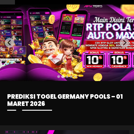
PREDIKSI TOGEL GERMANY POOLS – 01
MARET 2026