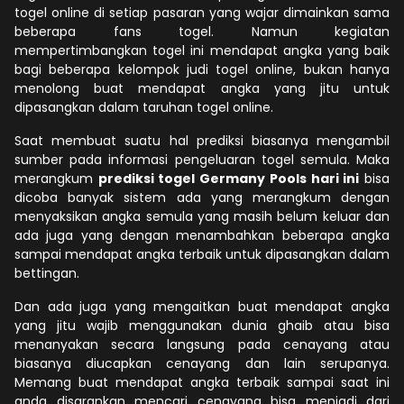
togel online di setiap pasaran yang wajar dimainkan sama
beberapa fans togel. Namun kegiatan
mempertimbangkan togel ini mendapat angka yang baik
bagi beberapa kelompok judi togel online, bukan hanya
menolong buat mendapat angka yang jitu untuk
dipasangkan dalam taruhan togel online.
Saat membuat suatu hal prediksi biasanya mengambil
sumber pada informasi pengeluaran togel semula. Maka
merangkum
prediksi togel Germany Pools hari ini
bisa
dicoba banyak sistem ada yang merangkum dengan
menyaksikan angka semula yang masih belum keluar dan
ada juga yang dengan menambahkan beberapa angka
sampai mendapat angka terbaik untuk dipasangkan dalam
bettingan.
Dan ada juga yang mengaitkan buat mendapat angka
yang jitu wajib menggunakan dunia ghaib atau bisa
menanyakan secara langsung pada cenayang atau
biasanya diucapkan cenayang dan lain serupanya.
Memang buat mendapat angka terbaik sampai saat ini
anda disarankan mencari cenayang bisa menjadi dari