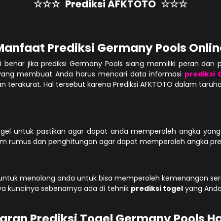
☆☆☆
Prediksi AFKTOTO
☆☆☆
Manfaat Prediksi Germany Pools Onlin
benar jika prediksi Germany Pools siang memiliki peran dan 
a yang membuat Anda harus mencari data informasi
prediksi
an terakurat. Hal tersebut karena Prediksi AFKTOTO dalam taruh
 togel untuk pastikan agar dapat anda memperoleh angka ya
agam rumus dan penghitungan agar dapat memperoleh angka pred
 untuk menolong anda untuk bisa memperoleh kemenangan serin
ya kuncinya sebenarnya ada di tehnik
prediksi togel
yang Anda 
aran Prediksi Togel Germany Pools Har