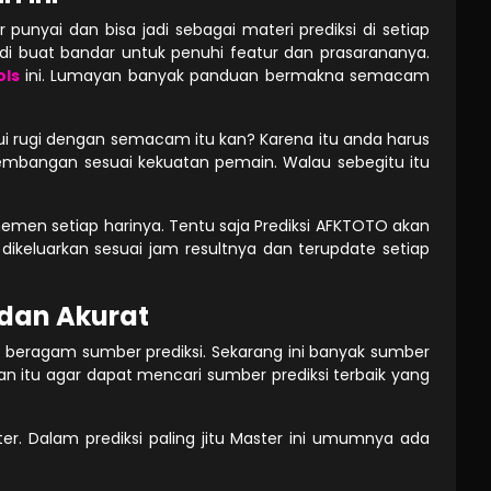
or punyai dan bisa jadi sebagai materi prediksi di setiap
adi buat bandar untuk penuhi featur dan prasarananya.
ols
ini. Lumayan banyak panduan bermakna semacam
emui rugi dengan semacam itu kan? Karena itu anda harus
kembangan sesuai kekuatan pemain. Walau sebegitu itu
nemen setiap harinya. Tentu saja Prediksi AFKTOTO akan
dikeluarkan sesuai jam resultnya dan terupdate setiap
 dan Akurat
i beragam sumber prediksi. Sekarang ini banyak sumber
an itu agar dapat mencari sumber prediksi terbaik yang
ter. Dalam prediksi paling jitu Master ini umumnya ada