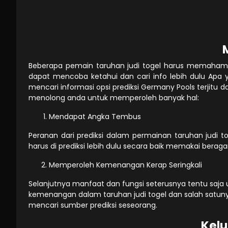
Beberapa pemain taruhan judi togel harus memahami 
dapat mencoba ketahui dan cari info lebih dulu Ap
mencari informasi opsi prediksi Germany Pools terjitu d
menolong anda untuk memperoleh banyak hal:
Mendapat Angka Tembus
Peranan dari prediksi dalam permainan taruhan judi
harus di prediksi lebih dulu secara baik memakai ber
Memperoleh Kemenangan Kerap Seringkali
Selanjutnya manfaat dan fungsi seterusnya tentu saja
kemenangan dalam taruhan judi togel dan salah satun
mencari sumber prediksi seseorang.
Kelu