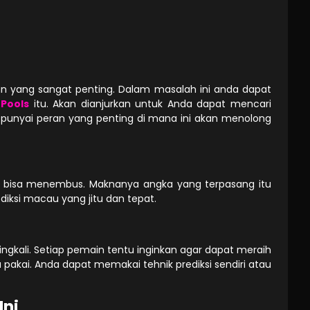
an yang sangat penting. Dalam masalah ini anda dapat
 Pools
itu. Akan dianjurkan untuk Anda dapat mencari
gel punyai peran yang penting di mana ini akan menolong
ng bisa menembus. Maknanya angka yang terpasang itu
iksi macau yang jitu dan tepat.
gkali. Setiap pemain tentu inginkan agar dapat meraih
pakai. Anda dapat memakai tehnik prediksi sendiri atau
Ini