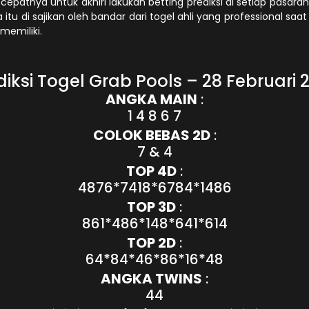
cepatnya untuk akhiri lakukan betting prediksi di setiap pasar
tu di sajikan oleh bandar dari togel ahli yang professional sa
memiliki.
diksi Togel Grab Pools – 28 Februari 
ANGKA MAIN
:
1 4 8 6 7
COLOK BEBAS 2D
:
7 & 4
TOP 4D
:
4876*7418*6784*1486
TOP 3D
:
861*486*148*641*614
TOP 2D
:
64*84*46*86*16*48
ANGKA TWINS
:
44