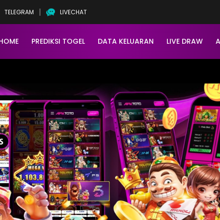
TELEGRAM
LIVECHAT
HOME
PREDIKSI TOGEL
DATA KELUARAN
LIVE DRAW
A