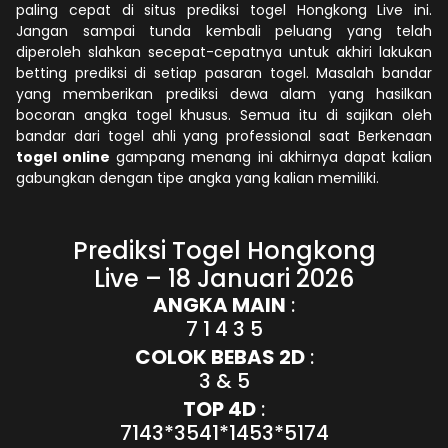
paling cepat di situs prediksi togel Hongkong Live ini.
Jangan sampai tunda kembali peluang yang telah
diperoleh slahkan secepat-cepatnya untuk akhiri lakukan
betting prediksi di setiap pasaran togel. Masalah bandar
yang memberikan prediksi dewa alam yang hasilkan
bocoran angka togel khusus. Semua itu di sajikan oleh
bandar dari togel ahli yang professional saat Berkenaan
togel online
gampang menang ini akhirnya dapat kalian
gabungkan dengan tipe angka yang kalian memiliki.
Prediksi Togel Hongkong
Live – 18 Januari 2026
ANGKA MAIN
:
7 1 4 3 5
COLOK BEBAS 2D
:
3 & 5
TOP 4D
:
7143*3541*1453*5174