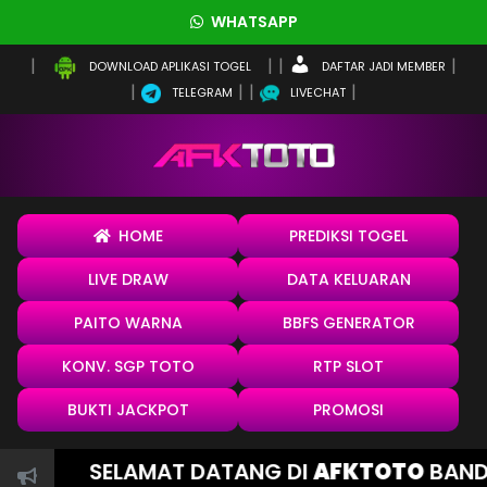
WHATSAPP
DAFTAR JADI MEMBER
DOWNLOAD APLIKASI TOGEL
TELEGRAM
LIVECHAT
HOME
PREDIKSI TOGEL
LIVE DRAW
DATA KELUARAN
PAITO WARNA
BBFS GENERATOR
KONV. SGP TOTO
RTP SLOT
BUKTI JACKPOT
PROMOSI
SELAMAT DATANG DI
AFKTOTO
BANDAR T