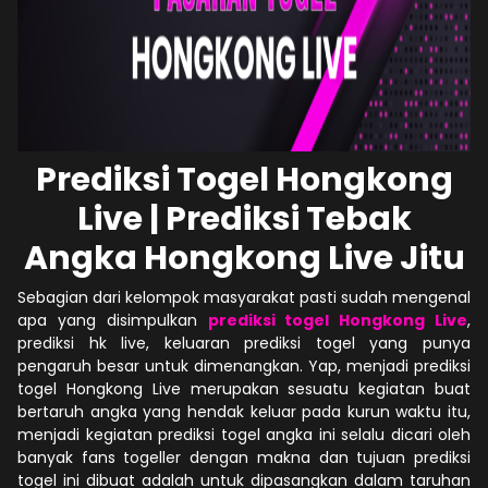
Prediksi Togel Hongkong
Live | Prediksi Tebak
Angka Hongkong Live Jitu
Sebagian dari kelompok masyarakat pasti sudah mengenal
apa yang disimpulkan
prediksi togel Hongkong Live
,
prediksi hk live, keluaran prediksi togel yang punya
pengaruh besar untuk dimenangkan. Yap, menjadi prediksi
togel Hongkong Live merupakan sesuatu kegiatan buat
bertaruh angka yang hendak keluar pada kurun waktu itu,
menjadi kegiatan prediksi togel angka ini selalu dicari oleh
banyak fans togeller dengan makna dan tujuan prediksi
togel ini dibuat adalah untuk dipasangkan dalam taruhan