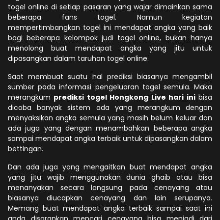
togel online di setiap pasaran yang wajar dimainkan sama
beberapa fans togel. Namun kegiatan
mempertimbangkan togel ini mendapat angka yang baik
bagi beberapa kelompok judi togel online, bukan hanya
menolong buat mendapat angka yang jitu untuk
dipasangkan dalam taruhan togel online.
Saat membuat suatu hal prediksi biasanya mengambil
sumber pada informasi pengeluaran togel semula. Maka
merangkum
prediksi togel Hongkong Live hari ini
bisa
dicoba banyak sistem ada yang merangkum dengan
menyaksikan angka semula yang masih belum keluar dan
ada juga yang dengan menambahkan beberapa angka
sampai mendapat angka terbaik untuk dipasangkan dalam
bettingan.
Dan ada juga yang mengaitkan buat mendapat angka
yang jitu wajib menggunakan dunia ghaib atau bisa
menanyakan secara langsung pada cenayang atau
biasanya diucapkan cenayang dan lain serupanya.
Memang buat mendapat angka terbaik sampai saat ini
anda disarankan mencari cenayang bisa menjadi dari