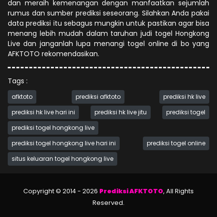
dan meraih kemenangan dengan manfaatkan sejumlah
rumus dan sumber prediksi seseorang. Silahkan Anda pakai
data prediksi itu sebagus mungkin untuk pastikan agar bisa
menang lebih mudah dalam taruhan judi togel Hongkong
Live dan janganlah lupa menangi togel online di bo yang
AFKTOTO rekomendasikan.
Tags :
afktoto
prediksi afktoto
prediksi hk live
prediksi hk live hari ini
prediksi hk live jitu
prediksi togel
prediksi togel hongkong live
prediksi togel hongkong live hari ini
prediksi togel online
situs keluaran togel hongkong live
Copyright © 2014 - 2026
Prediksi AFKTOTO
, All Rights
Reserved.