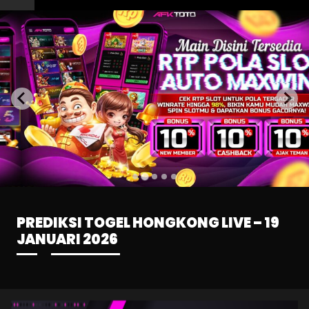
PREDIKSI TOGEL HONGKONG LIVE – 19
JANUARI 2026