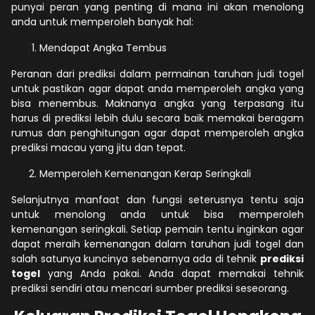
punyai peran yang penting di mana ini akan menolong
anda untuk memperoleh banyak hal:
Mendapat Angka Tembus
Peranan dari prediksi dalam permainan taruhan judi togel
untuk pastikan agar dapat anda memperoleh angka yang
bisa menembus. Maknanya angka yang terpasang itu
harus di prediksi lebih dulu secara baik memakai beragam
rumus dan penghitungan agar dapat memperoleh angka
prediksi macau yang jitu dan tepat.
Memperoleh Kemenangan Kerap Seringkali
Selanjutnya manfaat dan fungsi seterusnya tentu saja
untuk menolong anda untuk bisa memperoleh
kemenangan seringkali. Setiap pemain tentu inginkan agar
dapat meraih kemenangan dalam taruhan judi togel dan
salah satunya kuncinya sebenarnya ada di tehnik
prediksi
togel
yang Anda pakai. Anda dapat memakai tehnik
prediksi sendiri atau mencari sumber prediksi seseorang.