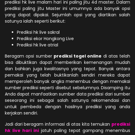
prediksi hk live malam hari ini paling jitu 4d master. Dalam
prediksi paling jitu Master ini umumnya ada banyak opsi
yang dapat dipakai. Sejumlah opsi yang diartikan salah
satunya ialah seperti berikut:
Prediksi hk live sakral
Prediksi ekor Hongkong Live
Prediksi hk live atrial
Beragam opsi sumber
prediksi togel online
di atas telah
bisa dibuktikan dapat memberikan kemenangan mudah
dan bahkan juga kwalitasnya yang tepat. Banyak antara
pemakai yang telah buktikanlah sendiri mereka dapat
memperoleh banyak angka menembus dengan memakai
sumber prediksi seperti disebut sebelumnya. Disamping itu
Anda dapat manfaatkan sumber data prediksi dari sumber
seseorang ini sebagai salah satunya rekomendasi dan
untuk pembeda dengan hasilnya prediksi yang anda
kerjakan sendiri.
Jadi dari beragam informasi di atas kita temukan
prediksi
hk live hari ini
jatuh paling tepat gampang menembus