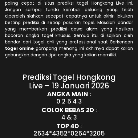
paling cepat di situs prediksi togel Hongkong Live ini.
Jangan sampai tunda kembali peluang yang telah
diperoleh slahkan secepat-cepatnya untuk akhiri lakukan
betting prediksi di setiap pasaran togel. Masalah bandar
yang memberikan prediksi dewa alam yang hasilkan
bocoran angka togel khusus. Semua itu di sajikan oleh
bandar dari togel ahli yang professional saat Berkenaan
togel online
gampang menang ini akhirnya dapat kalian
gabungkan dengan tipe angka yang kalian memiliki.
Prediksi Togel Hongkong
Live – 19 Januari 2026
ANGKA MAIN
:
0 2 5 4 3
COLOK BEBAS 2D
:
4 & 3
TOP 4D
:
2534*4352*0254*3205