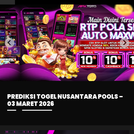
PREDIKSI TOGEL NUSANTARA POOLS –
03 MARET 2026