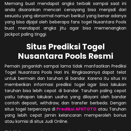
Memang buat mendapat angka terbaik sampai saat ini
anda disarankan mencari cenayang bisa menjadi dari
sesuatu yang abnormal namun berikut yang benar adanya
yang bisa dijajal oleh beberapa fans togel Nusantara Pools
buat mendapat angka jitu agar bisa memenangkan
jackpot paling tinggi.
Situs Prediksi Togel
Nusantara Pools Resmi
Pemain janganlah sampai lama tidak manfaatkan Prediksi
Togel Nusantara Pools Hari Ini. Ringkasannya dapat telat
untuk bermain dan taruhan di bandar. Karena itu situs ini
memberikan informasi prediksi togel agar bisa lakukan
taruhan bisa lebih cepat di bandar. Taruhan paling cepat
yaitu tahapan lakukan usaha yang dilayani oleh bandar
contoh deposit, withdraw, dan transfer berbeda. Dengan
situs togel terpercaya di
Prediksi AFKTOTO
atau Taruhan
yang lebih cepat jamin kelancaran memperoleh bonus
atau komisi di situs Judi Online.