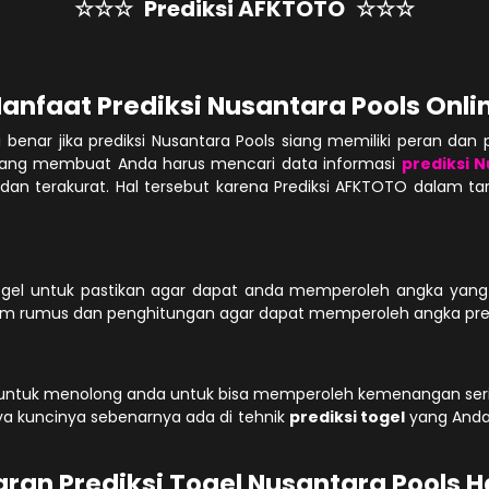
☆☆☆
Prediksi AFKTOTO
☆☆☆
anfaat Prediksi Nusantara Pools Onli
enar jika prediksi Nusantara Pools siang memiliki peran dan
 yang membuat Anda harus mencari data informasi
prediksi 
u dan terakurat. Hal tersebut karena Prediksi AFKTOTO dalam t
 togel untuk pastikan agar dapat anda memperoleh angka ya
agam rumus dan penghitungan agar dapat memperoleh angka pred
 untuk menolong anda untuk bisa memperoleh kemenangan serin
ya kuncinya sebenarnya ada di tehnik
prediksi togel
yang Anda 
ran Prediksi Togel Nusantara Pools Ha