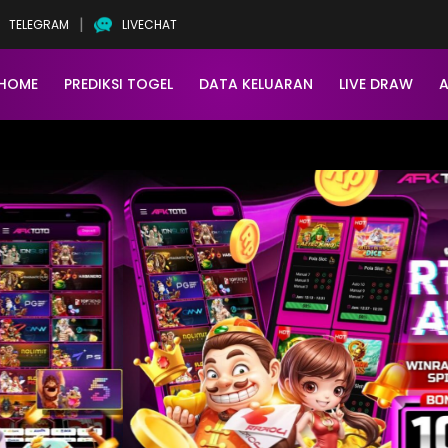
TELEGRAM
LIVECHAT
HOME
PREDIKSI TOGEL
DATA KELUARAN
LIVE DRAW
A