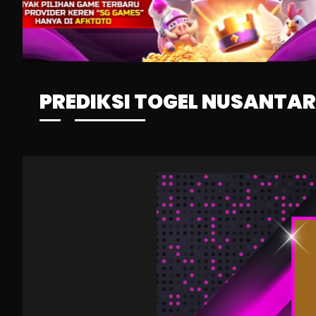
PREDIKSI TOGEL NUSANTAR