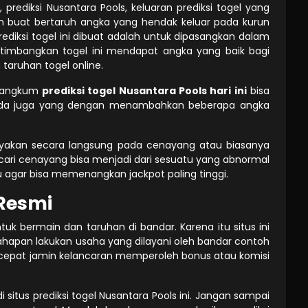
s
, prediksi Nusantara Pools, keluaran prediksi togel yang
n buat bertaruh angka yang hendak keluar pada kurun
prediksi togel ini dibuat adalah untuk dipasangkan dalam
timbangkan togel ini mendapat angka yang baik bagi
taruhan togel online.
erangkum
prediksi togel Nusantara Pools hari ini
bisa
ada juga yang dengan menambahkan beberapa angka
yakan secara langsung pada cenayang atau biasanya
ari cenayang bisa menjadi dari sesuatu yang abnormal
u agar bisa memenangkan jackpot paling tinggi.
 Resmi
uk bermain dan taruhan di bandar. Karena itu situs ini
 tahapan lakukan usaha yang dilayani oleh bandar contoh
 cepat jamin kelancaran memperoleh bonus atau komisi
 situs prediksi togel Nusantara Pools ini. Jangan sampai