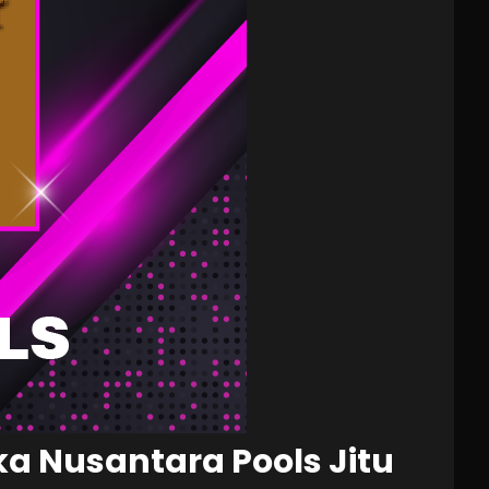
ka Nusantara Pools Jitu