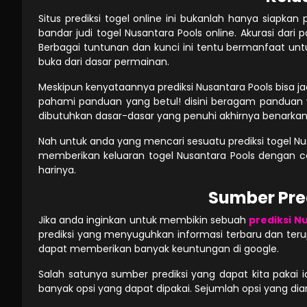
Situs prediksi togel online ini bukanlah hanya siapkan p
bandar judi togel Nusantara Pools online. Akurasi dar
Berbagai tuntunan dan kunci ini tentu bermanfaat unt
buka dari dasar permainan.
Meskipun kenyataannya prediksi Nusantara Pools bisa jad
pahami panduan yang betul! disini beragam panduan y
dibutuhkan dasar-dasar yang penuhi akhirnya benarkan
Nah untuk anda yang mencari sesuatu prediksi togel Nus
memberikan keluaran togel Nusantara Pools dengan ce
harinya.
Sumber Pred
Jika anda inginkan untuk membikin sebuah
prediksi Nu
prediksi yang menyuguhkan informasi terbaru dan terup
dapat memberikan banyak keuntungan di google.
Salah satunya sumber prediksi yang dapat kita pakai ia
banyak opsi yang dapat dipakai. Sejumlah opsi yang diart