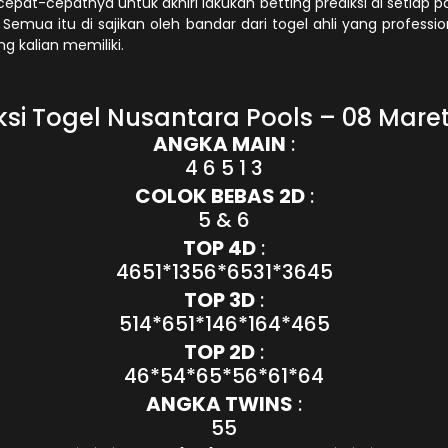
epat-cepatnya untuk akhiri lakukan betting prediksi di setiap
emua itu di sajikan oleh bandar dari togel ahli yang professi
g kalian memiliki.
ksi Togel Nusantara Pools – 08 Mare
ANGKA MAIN
:
4 6 5 1 3
COLOK BEBAS 2D
:
5 & 6
TOP 4D
:
4651*1356*6531*3645
TOP 3D
:
514*651*146*164*465
TOP 2D
:
46*54*65*56*61*64
ANGKA TWINS
:
55