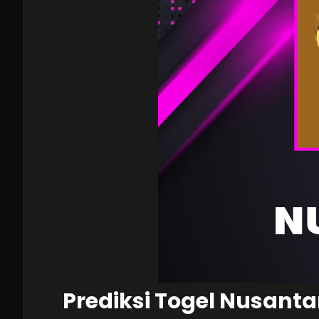
Prediksi Togel Nusanta