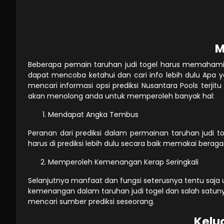
M
Beberapa pemain taruhan judi togel harus memahami b
dapat mencoba ketahui dan cari info lebih dulu Apa
mencari informasi opsi prediksi Nusantara Pools terjit
akan menolong anda untuk memperoleh banyak hal:
Mendapat Angka Tembus
Peranan dari prediksi dalam permainan taruhan judi
harus di prediksi lebih dulu secara baik memakai ber
Memperoleh Kemenangan Kerap Seringkali
Selanjutnya manfaat dan fungsi seterusnya tentu saja
kemenangan dalam taruhan judi togel dan salah satun
mencari sumber prediksi seseorang.
Kelua