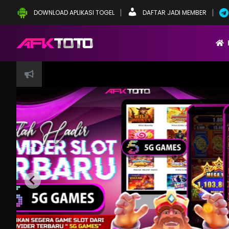
DAFTAR JADI MEMBER
DOWNLOAD APLIKASI TOGEL