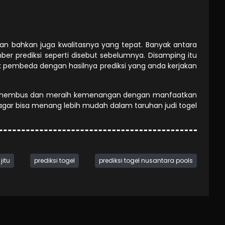
n bahkan juga kwalitasnya yang tepat. Banyak antara
prediksi seperti disebut sebelumnya. Disamping itu
k pembeda dengan hasilnya prediksi yang anda kerjakan
enembus dan meraih kemenangan dengan manfaatkan
 agar bisa menang lebih mudah dalam taruhan judi togel
jitu
prediksi togel
prediksi togel nusantara pools