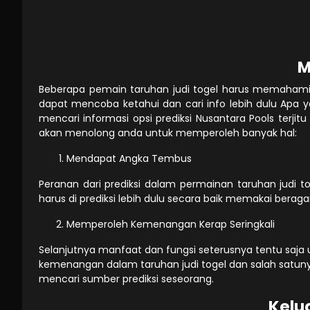
M
Beberapa pemain taruhan judi togel harus memahami b
dapat mencoba ketahui dan cari info lebih dulu Apa
mencari informasi opsi prediksi Nusantara Pools terjit
akan menolong anda untuk memperoleh banyak hal:
Mendapat Angka Tembus
Peranan dari prediksi dalam permainan taruhan judi
harus di prediksi lebih dulu secara baik memakai ber
Memperoleh Kemenangan Kerap Seringkali
Selanjutnya manfaat dan fungsi seterusnya tentu saja
kemenangan dalam taruhan judi togel dan salah satun
mencari sumber prediksi seseorang.
Kelua