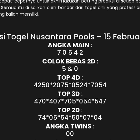
epat-cepatnya untuk akhiri lakukan betting prediksi di setiap
emua itu di sajikan oleh bandar dari togel ahli yang professi
g kalian memiliki.
si Togel Nusantara Pools – 15 Februa
ANGKA MAIN
:
7 0 5 4 2
COLOK BEBAS 2D
:
5 & 0
TOP 4D
:
4250*2075*0524*7054
TOP 3D
:
470*407*705*054*547
TOP 2D
:
74*05*54*50*07*04
ANGKA TWINS
:
00