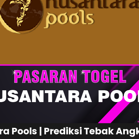
ra Pools | Prediksi Tebak Ang