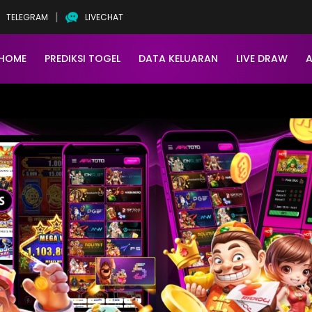
TELEGRAM
LIVECHAT
HOME
PREDIKSI TOGEL
DATA KELUARAN
LIVE DRAW
A