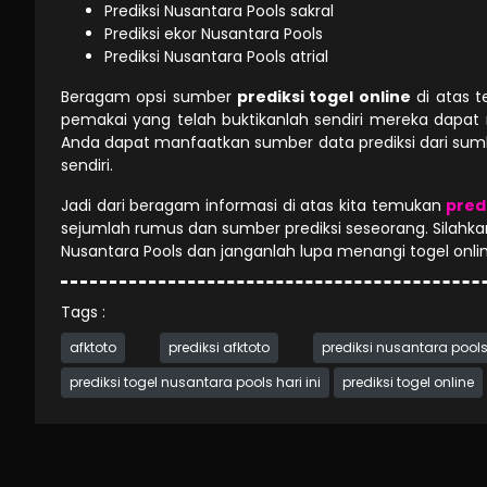
Prediksi Nusantara Pools sakral
Prediksi ekor Nusantara Pools
Prediksi Nusantara Pools atrial
Beragam opsi sumber
prediksi togel online
di atas t
pemakai yang telah buktikanlah sendiri mereka dap
Anda dapat manfaatkan sumber data prediksi dari sumb
sendiri.
Jadi dari beragam informasi di atas kita temukan
pred
sejumlah rumus dan sumber prediksi seseorang. Silahka
Nusantara Pools dan janganlah lupa menangi togel onl
Tags :
afktoto
prediksi afktoto
prediksi nusantara pool
prediksi togel nusantara pools hari ini
prediksi togel online