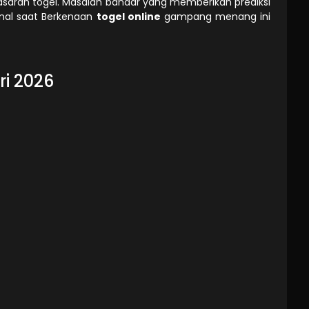
 pasaran togel. Masalah bandar yang memberikan prediksi
onal saat Berkenaan
togel online
gampang menang ini
ri 2026