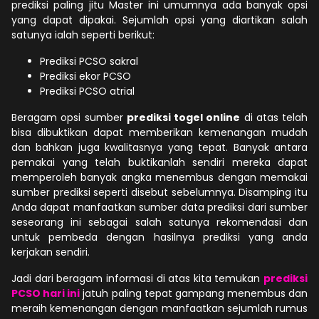
prediksi paling jitu Master ini umumnya ada banyak opsi
yang dapat dipakai. Sejumlah opsi yang diartikan salah
satunya ialah seperti berikut:
Prediksi PCSO sakral
Prediksi ekor PCSO
Prediksi PCSO atrial
Beragam opsi sumber
prediksi togel online
di atas telah
bisa dibuktikan dapat memberikan kemenangan mudah
dan bahkan juga kwalitasnya yang tepat. Banyak antara
pemakai yang telah buktikanlah sendiri mereka dapat
memperoleh banyak angka menembus dengan memakai
sumber prediksi seperti disebut sebelumnya. Disamping itu
Anda dapat manfaatkan sumber data prediksi dari sumber
seseorang ini sebagai salah satunya rekomendasi dan
untuk pembeda dengan hasilnya prediksi yang anda
kerjakan sendiri.
Jadi dari beragam informasi di atas kita temukan
prediksi
PCSO hari ini
jatuh paling tepat gampang menembus dan
meraih kemenangan dengan manfaatkan sejumlah rumus