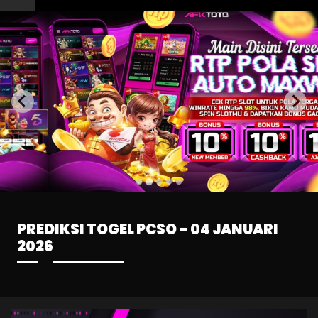
PREDIKSI TOGEL PCSO – 04 JANUARI
2026