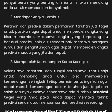
punyai peran yang penting di mana ini akan menolong
anda untuk memperoleh banyak hal:
Mendapat Angka Tembus
Peranan dari prediksi dalam permainan taruhan judi togel
untuk pastikan agar dapat anda memperoleh angka yang
bisa menembus. Maknanya angka yang terpasang itu
harus di prediksi lebih dulu secara baik memakai beragam
rumus dan penghitungan agar dapat memperoleh angka
prediksi macau yang jitu dan tepat.
Memperoleh Kemenangan Kerap Seringkali
Selanjutnya manfaat dan fungsi seterusnya tentu saja
untuk menolong anda untuk bisa memperoleh
kemenangan seringkali. Setiap pemain tentu inginkan agar
dapat meraih kemenangan dalam taruhan judi togel dan
salah satunya kuncinya sebenarnya ada di tehnik
prediksi
togel
yang Anda pakai. Anda dapat memakai tehnik
prediksi sendiri atau mencari sumber prediksi seseorang.