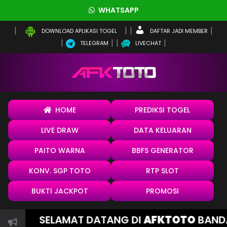
WHATSAPP
DAFTAR JADI MEMBER
DOWNLOAD APLIKASI TOGEL
TELEGRAM
LIVECHAT
HOME
PREDIKSI TOGEL
LIVE DRAW
DATA KELUARAN
PAITO WARNA
BBFS GENERATOR
KONV. SGP TOTO
RTP SLOT
BUKTI JACKPOT
PROMOSI
SELAMAT DATANG DI
AFKTOTO
BANDAR T