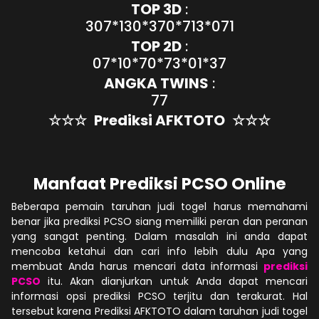
TOP 3D
:
307*130*370*713*071
TOP 2D
:
07*10*70*73*01*37
ANGKA TWINS
:
77
☆☆☆
Prediksi AFKTOTO
☆☆☆
Manfaat Prediksi PCSO Online
Beberapa pemain taruhan judi togel harus memahami
benar jika prediksi PCSO siang memiliki peran dan peranan
yang sangat penting. Dalam masalah ini anda dapat
mencoba ketahui dan cari info lebih dulu Apa yang
membuat Anda harus mencari data informasi
prediksi
PCSO
itu. Akan dianjurkan untuk Anda dapat mencari
informasi opsi prediksi PCSO terjitu dan terakurat. Hal
tersebut karena Prediksi AFKTOTO dalam taruhan judi togel