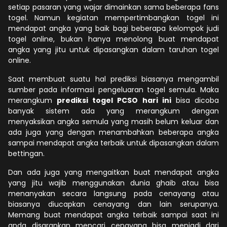
setiap pasaran yang wajar dimainkan sama beberapa fans
togel. Namun kegiatan mempertimbangkan togel ini
mendapat angka yang baik bagi beberapa kelompok judi
togel online, bukan hanya menolong buat mendapat
angka yang jitu untuk dipasangkan dalam taruhan togel
online.
Saat membuat suatu hal prediksi biasanya mengambil
sumber pada informasi pengeluaran togel semula. Maka
merangkum
prediksi togel PCSO hari ini
bisa dicoba
banyak sistem ada yang merangkum dengan
menyaksikan angka semula yang masih belum keluar dan
ada juga yang dengan menambahkan beberapa angka
sampai mendapat angka terbaik untuk dipasangkan dalam
bettingan.
Dan ada juga yang mengaitkan buat mendapat angka
yang jitu wajib menggunakan dunia ghaib atau bisa
menanyakan secara langsung pada cenayang atau
biasanya diucapkan cenayang dan lain serupanya.
Memang buat mendapat angka terbaik sampai saat ini
anda disarankan mencari cenayang bisa menjadi dari