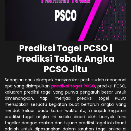
Prediksi Togel PCSO |
Prediksi Tebak Angka
PCSO Jitu
Sebagian dari kelompok masyarakat pasti sudah mengenal
apa yang disimpulkan
prediksi togel PCSO
, prediksi PCSO,
keluaran prediksi togel yang punya pengaruh besar untuk
dimenangkan. Yap, menjadi prediksi togel PCSO
merupakan sesuatu kegiatan buat bertaruh angka yang
hendak keluar pada kurun waktu itu, menjadi kegiatan
prediksi togel angka ini selalu dicari oleh banyak fans
togeller dengan makna dan tujuan prediksi togel ini dibuat
adalah untuk dipasangkan dalam taruhan togel online di