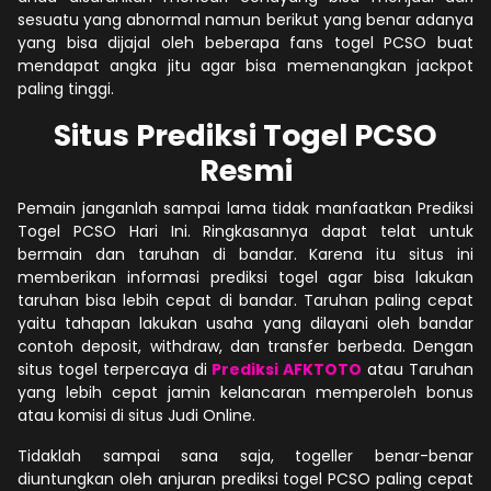
sesuatu yang abnormal namun berikut yang benar adanya
yang bisa dijajal oleh beberapa fans togel PCSO buat
mendapat angka jitu agar bisa memenangkan jackpot
paling tinggi.
Situs Prediksi Togel PCSO
Resmi
Pemain janganlah sampai lama tidak manfaatkan Prediksi
Togel PCSO Hari Ini. Ringkasannya dapat telat untuk
bermain dan taruhan di bandar. Karena itu situs ini
memberikan informasi prediksi togel agar bisa lakukan
taruhan bisa lebih cepat di bandar. Taruhan paling cepat
yaitu tahapan lakukan usaha yang dilayani oleh bandar
contoh deposit, withdraw, dan transfer berbeda. Dengan
situs togel terpercaya di
Prediksi AFKTOTO
atau Taruhan
yang lebih cepat jamin kelancaran memperoleh bonus
atau komisi di situs Judi Online.
Tidaklah sampai sana saja, togeller benar-benar
diuntungkan oleh anjuran prediksi togel PCSO paling cepat