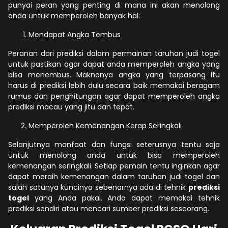
punyai peran yang penting di mana ini akan menolong
anda untuk memperoleh banyak hal:
Mendapat Angka Tembus
Peranan dari prediksi dalam permainan taruhan judi togel
untuk pastikan agar dapat anda memperoleh angka yang
bisa menembus. Maknanya angka yang terpasang itu
harus di prediksi lebih dulu secara baik memakai beragam
rumus dan penghitungan agar dapat memperoleh angka
prediksi macau yang jitu dan tepat.
Memperoleh Kemenangan Kerap Seringkali
Selanjutnya manfaat dan fungsi seterusnya tentu saja
untuk menolong anda untuk bisa memperoleh
kemenangan seringkali. Setiap pemain tentu inginkan agar
dapat meraih kemenangan dalam taruhan judi togel dan
salah satunya kuncinya sebenarnya ada di tehnik
prediksi
togel
yang Anda pakai. Anda dapat memakai tehnik
prediksi sendiri atau mencari sumber prediksi seseorang.