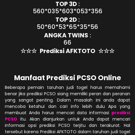
TOP 3D
:
560*035*603*053*356
TOP 2D
:
50*60*53*65*35*56
ANGKA TWINS
:
66
☆☆☆
Prediksi AFKTOTO
☆☆☆
Manfaat Prediksi PCSO Online
Beberapa pemain taruhan judi togel harus memahami
benar jika prediksi PCSO siang memiliki peran dan peranan
yang sangat penting. Dalam masalah ini anda dapat
mencoba ketahui dan cari info lebih dulu Apa yang
membuat Anda harus mencari data informasi
prediksi
PCSO
itu. Akan dianjurkan untuk Anda dapat mencari
informasi opsi prediksi PCSO terjitu dan terakurat. Hal
tersebut karena Prediksi AFKTOTO dalam taruhan judi togel