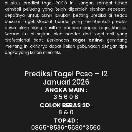
di situs prediksi togel PCSO ini. Jangan sampai tunda
kembali peluang yang telah diperoleh slahkan secepat-
cepatnya untuk akhiri lakukan betting prediksi di setiap
pasaran togel. Masalah bandar yang memberikan prediksi
dewa alam yang hasilkan bocoran angka togel khusus.
Semua itu di sajikan oleh bandar dari togel ahli yang
professional saat Berkenaan
togel online
gampang
menang ini akhirnya dapat kalian gabungkan dengan tipe
angka yang kalian memiliki.
Prediksi Togel Pcso – 12
Januari 2026
ANGKA MAIN
:
3 5 6 0 8
COLOK BEBAS 2D
:
8 & 0
TOP 4D
:
0865*8536*5680*3560