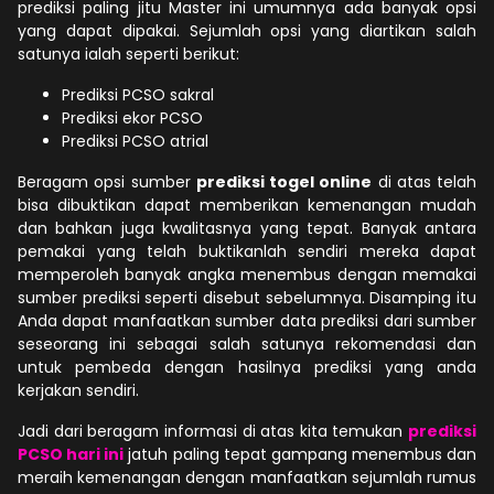
prediksi paling jitu Master ini umumnya ada banyak opsi
yang dapat dipakai. Sejumlah opsi yang diartikan salah
satunya ialah seperti berikut:
Prediksi PCSO sakral
Prediksi ekor PCSO
Prediksi PCSO atrial
Beragam opsi sumber
prediksi togel online
di atas telah
bisa dibuktikan dapat memberikan kemenangan mudah
dan bahkan juga kwalitasnya yang tepat. Banyak antara
pemakai yang telah buktikanlah sendiri mereka dapat
memperoleh banyak angka menembus dengan memakai
sumber prediksi seperti disebut sebelumnya. Disamping itu
Anda dapat manfaatkan sumber data prediksi dari sumber
seseorang ini sebagai salah satunya rekomendasi dan
untuk pembeda dengan hasilnya prediksi yang anda
kerjakan sendiri.
Jadi dari beragam informasi di atas kita temukan
prediksi
PCSO hari ini
jatuh paling tepat gampang menembus dan
meraih kemenangan dengan manfaatkan sejumlah rumus