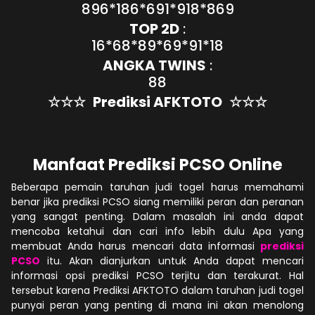
896*186*691*918*869
TOP 2D
:
16*68*89*69*91*18
ANGKA TWINS
:
88
☆☆☆
Prediksi AFKTOTO
☆☆☆
Manfaat Prediksi PCSO Online
Beberapa pemain taruhan judi togel harus memahami
benar jika prediksi PCSO siang memiliki peran dan peranan
yang sangat penting. Dalam masalah ini anda dapat
mencoba ketahui dan cari info lebih dulu Apa yang
membuat Anda harus mencari data informasi
prediksi
PCSO
itu. Akan dianjurkan untuk Anda dapat mencari
informasi opsi prediksi PCSO terjitu dan terakurat. Hal
tersebut karena Prediksi AFKTOTO dalam taruhan judi togel
punyai peran yang penting di mana ini akan menolong