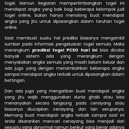
togel. Namun kegiatan mempertimbangkan togel ini
mendapat angka yang baik bagi beberapa kelompok judi
togel online, bukan hanya menolong buat mendapat
angka yang jitu untuk dipasangkan dalam taruhan togel
online.
Saat membuat suatu hal prediksi biasanya mengambil
sumber pada informasi pengeluaran togel semula. Maka
merangkum
prediksi togel PCSO hari ini
bisa dicoba
banyak sistem ada yang merangkum dengan
menyaksikan angka semula yang masih belum keluar dan
ada juga yang dengan menambahkan beberapa angka
sampai mendapat angka terbaik untuk dipasangkan dalam
bettingan.
Dan ada juga yang mengaitkan buat mendapat angka
yang jitu wajib menggunakan dunia ghaib atau bisa
menanyakan secara langsung pada cenayang atau
biasanya diucapkan cenayang dan lain serupanya.
Memang buat mendapat angka terbaik sampai saat ini
anda disarankan mencari cenayang bisa menjadi dari
sesuatu yang abnormal namun berikut yang benar adanya