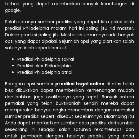
terbaik yang dapat memberikan banyak keuntungan di
google.
Salah satunya sumber prediksi yang dapat kita pakai ialah
prediksi Philadelphia malam hari ini paling jitu 4d master.
Dalam prediksi paling jitu Master ini umumnya ada banyak
opsi yang dapat dipakai. Sejumlah opsi yang diartikan salah
satunya ialah seperti berikut:
Prediksi Philadelphia sakral
Prediksi ekor Philadelphia
Prediksi Philadelphia atrial
Beragam opsi sumber
prediksi togel online
di atas telah
bisa dibuktikan dapat memberikan kemenangan mudah
dan bahkan juga kwalitasnya yang tepat. Banyak antara
pemakai yang telah buktikanlah sendiri mereka dapat
memperoleh banyak angka menembus dengan memakai
sumber prediksi seperti disebut sebelumnya. Disamping itu
Anda dapat manfaatkan sumber data prediksi dari sumber
seseorang ini sebagai salah satunya rekomendasi dan
untuk pembeda dengan hasilnya prediksi yang anda