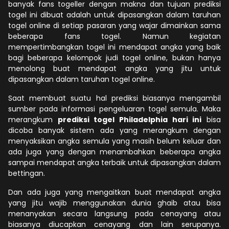
banyak fans togeller dengan makna dan tujuan prediksi
togel ini dibuat adalah untuk dipasangkan dalam taruhan
togel online di setiap pasaran yang wajar dimainkan sama
beberapa fans togel. Namun kegiatan
mempertimbangkan togel ini mendapat angka yang baik
bagi beberapa kelompok judi togel online, bukan hanya
menolong buat mendapat angka yang jitu untuk
dipasangkan dalam taruhan togel online.
Saat membuat suatu hal prediksi biasanya mengambil
sumber pada informasi pengeluaran togel semula. Maka
merangkum
prediksi togel Philadelphia hari ini
bisa
dicoba banyak sistem ada yang merangkum dengan
menyaksikan angka semula yang masih belum keluar dan
ada juga yang dengan menambahkan beberapa angka
sampai mendapat angka terbaik untuk dipasangkan dalam
bettingan.
Dan ada juga yang mengaitkan buat mendapat angka
yang jitu wajib menggunakan dunia ghaib atau bisa
menanyakan secara langsung pada cenayang atau
biasanya diucapkan cenayang dan lain serupanya.