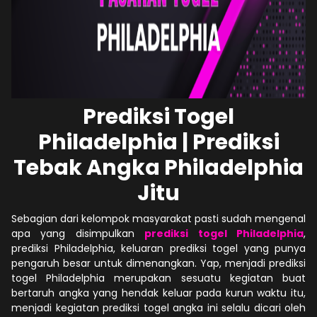
Prediksi Togel
Philadelphia | Prediksi
Tebak Angka Philadelphia
Jitu
Sebagian dari kelompok masyarakat pasti sudah mengenal
apa yang disimpulkan
prediksi togel Philadelphia
,
prediksi Philadelphia, keluaran prediksi togel yang punya
pengaruh besar untuk dimenangkan. Yap, menjadi prediksi
togel Philadelphia merupakan sesuatu kegiatan buat
bertaruh angka yang hendak keluar pada kurun waktu itu,
menjadi kegiatan prediksi togel angka ini selalu dicari oleh