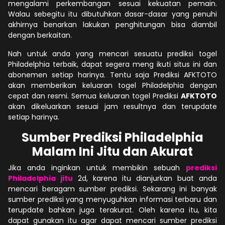
mengalami perkembangan sesuai kekuatan pemain.
Walau sebegitu itu dibutuhkan dasar-dasar yang penuhi
akhirnya benarkan lakukan penghitungan bisa diambil
dengan berkaitan.
Nah untuk anda yang mencari sesuatu prediksi togel
Philadelphia terbaik, dapat segera meng ikuti situs ini dan
abonemen setiap harinya. Tentu saja Prediksi AFKTOTO
akan memberikan keluaran togel Philadelphia dengan
cepat dan resmi. Semua keluaran togel Prediksi
AFKTOTO
akan dikeluarkan sesuai jam resultnya dan terupdate
setiap harinya.
Sumber Prediksi Philadelphia
Malam Ini Jitu dan Akurat
Jika anda inginkan untuk membikin sebuah
prediksi
Philadelphia jitu
2d, karena itu dianjurkan buat anda
mencari beragam sumber prediksi. Sekarang ini banyak
sumber prediksi yang menyuguhkan informasi terbaru dan
terupdate bahkan juga terakurat. Oleh karena itu, kita
dapat gunakan itu agar dapat mencari sumber prediksi