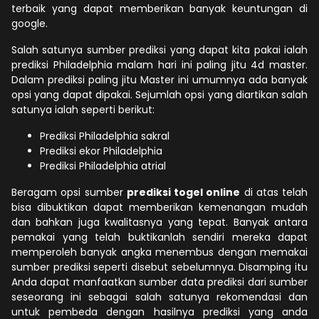
terbaik yang dapat memberikan banyak keuntungan di
google.
Salah satunya sumber prediksi yang dapat kita pakai ialah
prediksi Philadelphia malam hari ini paling jitu 4d master.
Dalam prediksi paling jitu Master ini umumnya ada banyak
opsi yang dapat dipakai. Sejumlah opsi yang diartikan salah
satunya ialah seperti berikut:
Prediksi Philadelphia sakral
Prediksi ekor Philadelphia
Prediksi Philadelphia atrial
Beragam opsi sumber
prediksi togel online
di atas telah
bisa dibuktikan dapat memberikan kemenangan mudah
dan bahkan juga kwalitasnya yang tepat. Banyak antara
pemakai yang telah buktikanlah sendiri mereka dapat
memperoleh banyak angka menembus dengan memakai
sumber prediksi seperti disebut sebelumnya. Disamping itu
Anda dapat manfaatkan sumber data prediksi dari sumber
seseorang ini sebagai salah satunya rekomendasi dan
untuk pembeda dengan hasilnya prediksi yang anda