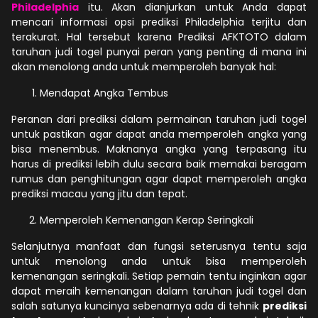
Philadelphia
itu. Akan dianjurkan untuk Anda dapat
mencari informasi opsi prediksi Philadelphia terjitu dan
terakurat. Hal tersebut karena Prediksi AFKTOTO dalam
taruhan judi togel punyai peran yang penting di mana ini
akan menolong anda untuk memperoleh banyak hal:
Mendapat Angka Tembus
Peranan dari prediksi dalam permainan taruhan judi togel
untuk pastikan agar dapat anda memperoleh angka yang
bisa menembus. Maknanya angka yang terpasang itu
harus di prediksi lebih dulu secara baik memakai beragam
rumus dan penghitungan agar dapat memperoleh angka
prediksi macau yang jitu dan tepat.
Memperoleh Kemenangan Kerap Seringkali
Selanjutnya manfaat dan fungsi seterusnya tentu saja
untuk menolong anda untuk bisa memperoleh
kemenangan seringkali. Setiap pemain tentu inginkan agar
dapat meraih kemenangan dalam taruhan judi togel dan
salah satunya kuncinya sebenarnya ada di tehnik
prediksi