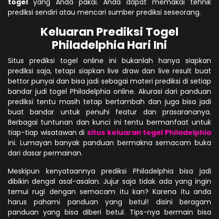
togel
yang Anda pakai. Anda dapat memakai tehnik
prediksi sendiri atau mencari sumber prediksi seseorang.
Keluaran Prediksi Togel
Philadelphia Hari Ini
Situs prediksi togel online ini bukanlah hanya siapkan
prediksi saja, tetapi siapkan live draw dan live result buat
bettor punyai dan bisa jadi sebagai materi prediksi di setiap
bandar judi togel Philadelphia online. Akurasi dari panduan
prediksi tentu masih tetap bertambah dan juga bisa jadi
buat bandar untuk penuhi featur dan prasarananya.
Berbagai tuntunan dan kunci ini tentu bermanfaat untuk
tiap-tiap wisatawan di
situs keluaran togel Philadelphia
ini. Lumayan banyak panduan bermakna semacam buka
dari dasar permainan.
Meskipun kenyataannya prediksi Philadelphia bisa jadi
dibikin dengal asal-asalan. Jujur saja tidak ada yang ingin
temui rugi dengan semacam itu kan? Karena itu anda
harus pahami panduan yang betul! disini beragam
panduan yang bisa diberi betul. Tips-nya bermain bisa