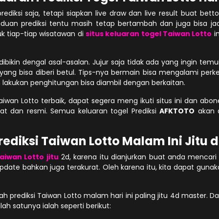
rediksi saja, tetapi siapkan live draw dan live result buat bett
panduan prediksi tentu masih tetap bertambah dan juga bisa j
k tiap-tiap wisatawan di
situs keluaran togel Taiwan Lotto
i
dibikin dengal asal-asalan. Jujur saja tidak ada yang ingin t
ang bisa diberi betul. Tips-nya bermain bisa mengalami per
 lakukan penghitungan bisa diambil dengan berkaitan.
iwan Lotto terbaik, dapat segera meng ikuti situs ini dan abo
t dan resmi. Semua keluaran togel Prediksi
AFKTOTO
akan d
ediksi Taiwan Lotto Malam Ini Jitu 
aiwan Lotto jitu
2d, karena itu dianjurkan buat anda mencari
date bahkan juga terakurat. Oleh karena itu, kita dapat gunak
ah prediksi Taiwan Lotto malam hari ini paling jitu 4d master. 
lah satunya ialah seperti berikut: