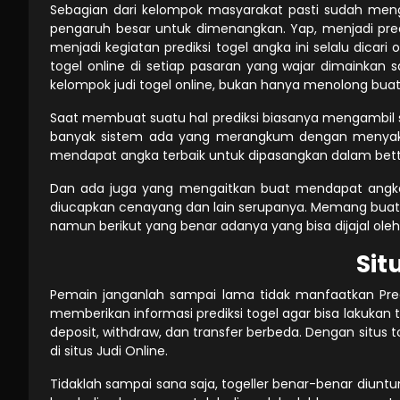
Sebagian dari kelompok masyarakat pasti sudah men
pengaruh besar untuk dimenangkan. Yap, menjadi pred
menjadi kegiatan prediksi togel angka ini selalu dicar
togel online di setiap pasaran yang wajar dimainka
kelompok judi togel online, bukan hanya menolong bua
Saat membuat suatu hal prediksi biasanya mengambil
banyak sistem ada yang merangkum dengan menyak
mendapat angka terbaik untuk dipasangkan dalam bett
Dan ada juga yang mengaitkan buat mendapat angka
diucapkan cenayang dan lain serupanya. Memang buat 
namun berikut yang benar adanya yang bisa dijajal ole
Sit
Pemain janganlah sampai lama tidak manfaatkan Predik
memberikan informasi prediksi togel agar bisa lakukan 
deposit, withdraw, dan transfer berbeda. Dengan situs t
di situs Judi Online.
Tidaklah sampai sana saja, togeller benar-benar diuntun