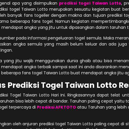
genal apa yang disimpulkan
prediksi togel Taiwan Lotto
, p
iksi togel Taiwan Lotto merupakan sesuatu kegiatan buat ber
i oleh banyak fans togeller dengan makna dan tujuan prediksi 
n sama beberapa fans togel. Namun kegiatan mempertimbangk
t mendapat angka yang jitu untuk dipasangkan dalam taruhan to
 sumber pada informasi pengeluaran togel semula. Maka mer
sikan angka semula yang masih belum keluar dan ada jug
ingan.
 yang jitu wajib menggunakan dunia ghaib atau bisa menan
mendapat angka terbaik sampai saat ini anda disarankan menc
h beberapa fans togel Taiwan Lotto buat mendapat angka jitu a
us Prediksi Togel Taiwan Lotto R
si Togel Taiwan Lotto Hari Ini. Ringkasannya dapat telat untu
taruhan bisa lebih cepat di bandar. Taruhan paling cepat yaitu
ogel terpercaya di
Prediksi AFKTOTO
atau Taruhan yang lebih
gkan oleh anjuran prediksi togel Taiwan Lotto paling cepat di si