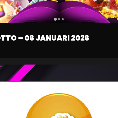
TTO – 06 JANUARI 2026