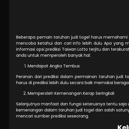
Beberapa pemain taruhan judi togel harus memahami be
mencoba ketahui dan cari info lebih dulu Apa yang
informasi opsi prediksi Taiwan Lotto terjitu dan teraku
anda untuk memperoleh banyak hal:
Mendapat Angka Tembus
Peranan dari prediksi dalam permainan taruhan judi
harus di prediksi lebih dulu secara baik memakai ber
Memperoleh Kemenangan Kerap Seringkali
Selanjutnya manfaat dan fungsi seterusnya tentu saja
kemenangan dalam taruhan judi togel dan salah satun
mencari sumber prediksi seseorang.
Kel