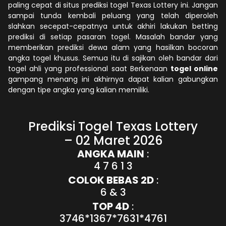
paling cepat di situs prediksi togel Texas Lottery ini. Jangan
sampai tunda kembali peluang yang telah diperoleh
slahkan secepat-cepatnya untuk akhiri lakukan betting
prediksi di setiap pasaran togel. Masalah bandar yang
memberikan prediksi dewa alam yang hasilkan bocoran
angka togel khusus. Semua itu di sajikan oleh bandar dari
togel ahli yang professional saat Berkenaan
togel online
gampang menang ini akhirnya dapat kalian gabungkan
dengan tipe angka yang kalian memiliki.
Prediksi Togel Texas Lottery
– 02 Maret 2026
ANGKA MAIN
:
4 7 6 1 3
COLOK BEBAS 2D
:
6 & 3
TOP 4D
:
3746*1367*7631*4761