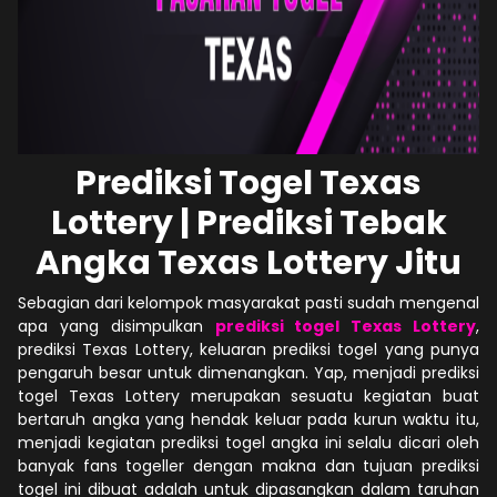
Prediksi Togel Texas
Lottery | Prediksi Tebak
Angka Texas Lottery Jitu
Sebagian dari kelompok masyarakat pasti sudah mengenal
apa yang disimpulkan
prediksi togel Texas Lottery
,
prediksi Texas Lottery, keluaran prediksi togel yang punya
pengaruh besar untuk dimenangkan. Yap, menjadi prediksi
togel Texas Lottery merupakan sesuatu kegiatan buat
bertaruh angka yang hendak keluar pada kurun waktu itu,
menjadi kegiatan prediksi togel angka ini selalu dicari oleh
banyak fans togeller dengan makna dan tujuan prediksi
togel ini dibuat adalah untuk dipasangkan dalam taruhan