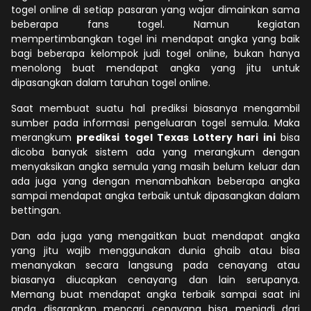
togel online di setiap pasaran yang wajar dimainkan sama
beberapa fans togel. Namun kegiatan
mempertimbangkan togel ini mendapat angka yang baik
bagi beberapa kelompok judi togel online, bukan hanya
menolong buat mendapat angka yang jitu untuk
dipasangkan dalam taruhan togel online.
Saat membuat suatu hal prediksi biasanya mengambil
sumber pada informasi pengeluaran togel semula. Maka
merangkum
prediksi togel Texas Lottery hari ini
bisa
dicoba banyak sistem ada yang merangkum dengan
menyaksikan angka semula yang masih belum keluar dan
ada juga yang dengan menambahkan beberapa angka
sampai mendapat angka terbaik untuk dipasangkan dalam
bettingan.
Dan ada juga yang mengaitkan buat mendapat angka
yang jitu wajib menggunakan dunia ghaib atau bisa
menanyakan secara langsung pada cenayang atau
biasanya diucapkan cenayang dan lain serupanya.
Memang buat mendapat angka terbaik sampai saat ini
anda disarankan mencari cenayang bisa menjadi dari