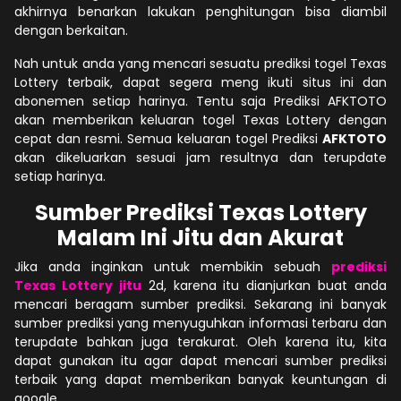
akhirnya benarkan lakukan penghitungan bisa diambil
dengan berkaitan.
Nah untuk anda yang mencari sesuatu prediksi togel Texas
Lottery terbaik, dapat segera meng ikuti situs ini dan
abonemen setiap harinya. Tentu saja Prediksi AFKTOTO
akan memberikan keluaran togel Texas Lottery dengan
cepat dan resmi. Semua keluaran togel Prediksi
AFKTOTO
akan dikeluarkan sesuai jam resultnya dan terupdate
setiap harinya.
Sumber Prediksi Texas Lottery
Malam Ini Jitu dan Akurat
Jika anda inginkan untuk membikin sebuah
prediksi
Texas Lottery jitu
2d, karena itu dianjurkan buat anda
mencari beragam sumber prediksi. Sekarang ini banyak
sumber prediksi yang menyuguhkan informasi terbaru dan
terupdate bahkan juga terakurat. Oleh karena itu, kita
dapat gunakan itu agar dapat mencari sumber prediksi
terbaik yang dapat memberikan banyak keuntungan di
google.