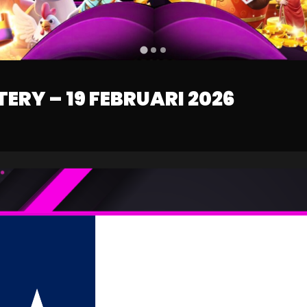
ERY – 19 FEBRUARI 2026