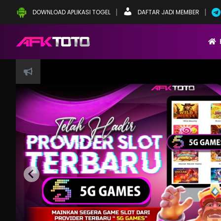
DAFTAR JADI MEMBER
DOWNLOAD APLIKASI TOGEL