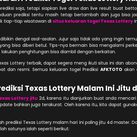
rediksi saja, tetapi siapkan live draw dan live result buat bett
 panduan prediksi tentu masih tetap bertambah dan juga bisa j
k tiap-tiap wisatawan di
situs keluaran togel Texas Lottery
i
 dibikin dengal asal-asalan. Jujur saja tidak ada yang ingin t
ang bisa diberi betul. Tips-nya bermain bisa mengalami per
 lakukan penghitungan bisa diambil dengan berkaitan.
xas Lottery terbaik, dapat segera meng ikuti situs ini dan abo
at dan resmi. Semua keluaran togel Prediksi
AFKTOTO
akan d
ediksi Texas Lottery Malam Ini Jitu 
exas Lottery jitu
2d, karena itu dianjurkan buat anda mencari
date bahkan juga terakurat. Oleh karena itu, kita dapat gunak
ah prediksi Texas Lottery malam hari ini paling jitu 4d master. 
lah satunya ialah seperti berikut: