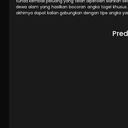
tunda kembali peluang yang telah diperoleh slahkan sec
dewa alam yang hasilkan bocoran angka togel khusus. S
akhirnya dapat kalian gabungkan dengan tipe angka yan
Pred