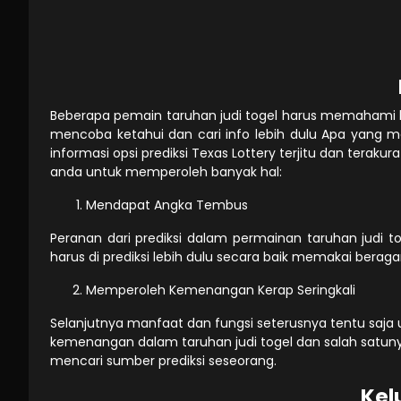
Beberapa pemain taruhan judi togel harus memahami be
mencoba ketahui dan cari info lebih dulu Apa yang
informasi opsi prediksi Texas Lottery terjitu dan terak
anda untuk memperoleh banyak hal:
Mendapat Angka Tembus
Peranan dari prediksi dalam permainan taruhan judi
harus di prediksi lebih dulu secara baik memakai ber
Memperoleh Kemenangan Kerap Seringkali
Selanjutnya manfaat dan fungsi seterusnya tentu saja
kemenangan dalam taruhan judi togel dan salah satun
mencari sumber prediksi seseorang.
Kel