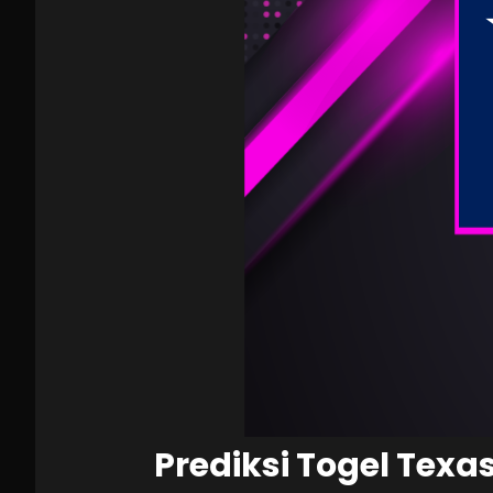
Prediksi Togel Texas