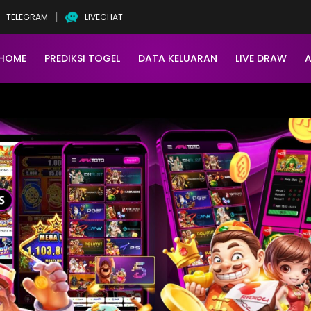
TELEGRAM
LIVECHAT
HOME
PREDIKSI TOGEL
DATA KELUARAN
LIVE DRAW
A