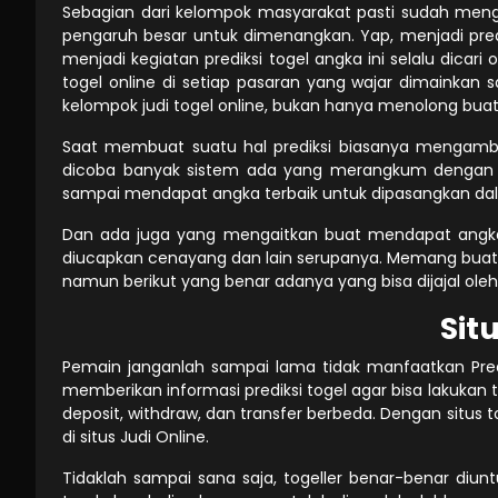
Sebagian dari kelompok masyarakat pasti sudah men
pengaruh besar untuk dimenangkan. Yap, menjadi pred
menjadi kegiatan prediksi togel angka ini selalu dicar
togel online di setiap pasaran yang wajar dimainka
kelompok judi togel online, bukan hanya menolong bua
Saat membuat suatu hal prediksi biasanya mengamb
dicoba banyak sistem ada yang merangkum dengan
sampai mendapat angka terbaik untuk dipasangkan da
Dan ada juga yang mengaitkan buat mendapat angka
diucapkan cenayang dan lain serupanya. Memang buat 
namun berikut yang benar adanya yang bisa dijajal ole
Sit
Pemain janganlah sampai lama tidak manfaatkan Prediks
memberikan informasi prediksi togel agar bisa lakukan 
deposit, withdraw, dan transfer berbeda. Dengan situs t
di situs Judi Online.
Tidaklah sampai sana saja, togeller benar-benar diuntu