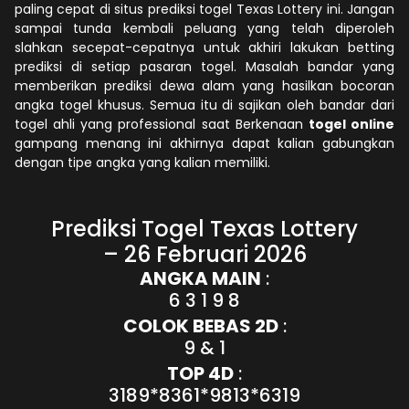
paling cepat di situs prediksi togel Texas Lottery ini. Jangan
sampai tunda kembali peluang yang telah diperoleh
slahkan secepat-cepatnya untuk akhiri lakukan betting
prediksi di setiap pasaran togel. Masalah bandar yang
memberikan prediksi dewa alam yang hasilkan bocoran
angka togel khusus. Semua itu di sajikan oleh bandar dari
togel ahli yang professional saat Berkenaan
togel online
gampang menang ini akhirnya dapat kalian gabungkan
dengan tipe angka yang kalian memiliki.
Prediksi Togel Texas Lottery
– 26 Februari 2026
ANGKA MAIN
:
6 3 1 9 8
COLOK BEBAS 2D
:
9 & 1
TOP 4D
:
3189*8361*9813*6319