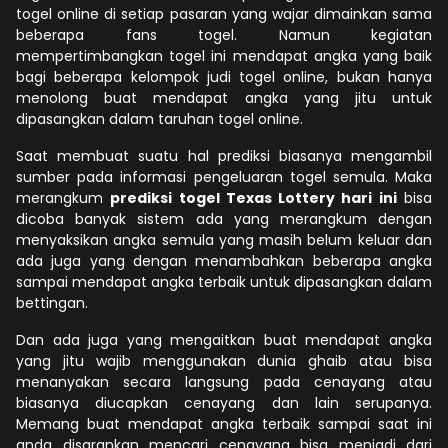
togel online di setiap pasaran yang wajar dimainkan sama
beberapa fans togel. Namun kegiatan
mempertimbangkan togel ini mendapat angka yang baik
bagi beberapa kelompok judi togel online, bukan hanya
menolong buat mendapat angka yang jitu untuk
dipasangkan dalam taruhan togel online.
Saat membuat suatu hal prediksi biasanya mengambil
sumber pada informasi pengeluaran togel semula. Maka
merangkum
prediksi togel Texas Lottery hari ini
bisa
dicoba banyak sistem ada yang merangkum dengan
menyaksikan angka semula yang masih belum keluar dan
ada juga yang dengan menambahkan beberapa angka
sampai mendapat angka terbaik untuk dipasangkan dalam
bettingan.
Dan ada juga yang mengaitkan buat mendapat angka
yang jitu wajib menggunakan dunia ghaib atau bisa
menanyakan secara langsung pada cenayang atau
biasanya diucapkan cenayang dan lain serupanya.
Memang buat mendapat angka terbaik sampai saat ini
anda disarankan mencari cenayang bisa menjadi dari