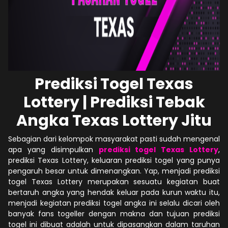
Prediksi Togel Texas
Lottery | Prediksi Tebak
Angka Texas Lottery Jitu
Sebagian dari kelompok masyarakat pasti sudah mengenal
apa yang disimpulkan
prediksi togel Texas Lottery
,
prediksi Texas Lottery, keluaran prediksi togel yang punya
pengaruh besar untuk dimenangkan. Yap, menjadi prediksi
togel Texas Lottery merupakan sesuatu kegiatan buat
bertaruh angka yang hendak keluar pada kurun waktu itu,
menjadi kegiatan prediksi togel angka ini selalu dicari oleh
banyak fans togeller dengan makna dan tujuan prediksi
togel ini dibuat adalah untuk dipasangkan dalam taruhan