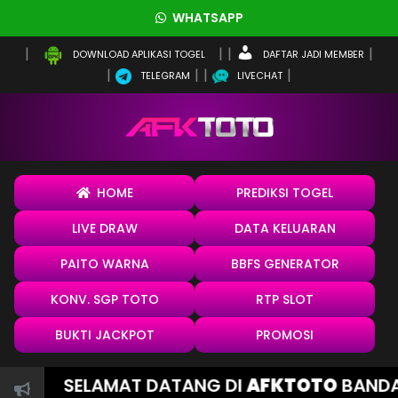
WHATSAPP
DAFTAR JADI MEMBER
DOWNLOAD APLIKASI TOGEL
TELEGRAM
LIVECHAT
HOME
PREDIKSI TOGEL
LIVE DRAW
DATA KELUARAN
PAITO WARNA
BBFS GENERATOR
KONV. SGP TOTO
RTP SLOT
BUKTI JACKPOT
PROMOSI
SELAMAT DATANG DI
AFKTOTO
BANDAR TO