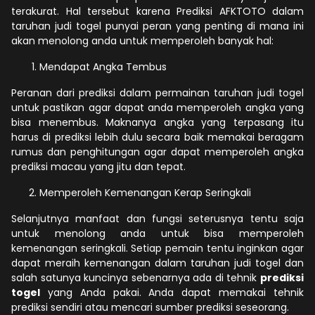
terakurat. Hal tersebut karena Prediksi AFKTOTO dalam
taruhan judi togel punyai peran yang penting di mana ini
akan menolong anda untuk memperoleh banyak hal:
Mendapat Angka Tembus
Peranan dari prediksi dalam permainan taruhan judi togel
untuk pastikan agar dapat anda memperoleh angka yang
bisa menembus. Maknanya angka yang terpasang itu
harus di prediksi lebih dulu secara baik memakai beragam
rumus dan penghitungan agar dapat memperoleh angka
prediksi macau yang jitu dan tepat.
Memperoleh Kemenangan Kerap Seringkali
Selanjutnya manfaat dan fungsi seterusnya tentu saja
untuk menolong anda untuk bisa memperoleh
kemenangan seringkali. Setiap pemain tentu inginkan agar
dapat meraih kemenangan dalam taruhan judi togel dan
salah satunya kuncinya sebenarnya ada di tehnik
prediksi
togel
yang Anda pakai. Anda dapat memakai tehnik
prediksi sendiri atau mencari sumber prediksi seseorang.