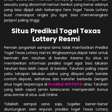
sesuatu yang abnormal namun berikut yang benar adanya
yang bisa dijajal oleh beberapa fans togel Texas Lottery
buat mendapat angka jitu agar bisa memenangkan
jackpot paling tinggi.
Situs Prediksi Togel Texas
Lottery Resmi
Pemain janganlah sampai lama tidak manfaatkan Prediksi
Togel Texas Lottery Hari Ini. Ringkasannya dapat telat untuk
bermain dan taruhan di bandar. Karena itu situs ini
memberikan informasi prediksi togel agar bisa lakukan
taruhan bisa lebih cepat di bandar. Taruhan paling cepat
yaitu tahapan lakukan usaha yang dilayani oleh bandar
contoh deposit, withdraw, dan transfer berbeda. Dengan
situs togel terpercaya di
Prediksi AFKTOTO
atau Taruhan
yang lebih cepat jamin kelancaran memperoleh bonus
atau komisi di situs Judi Online.
Tidaklah sampai sana saja, togeller benar-benar
diuntungkan oleh anjuran prediksi togel Texas Lottery