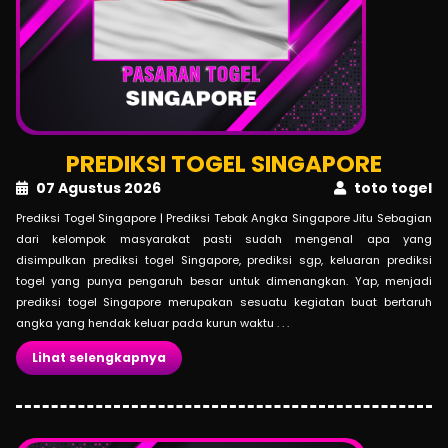
PREDIKSI TOGEL SINGAPORE
07 Agustus 2026
toto togel
Prediksi Togel Singapore | Prediksi Tebak Angka Singapore Jitu Sebagian
dari kelompok masyarakat pasti sudah mengenal apa yang
disimpulkan prediksi togel Singapore, prediksi sgp, keluaran prediksi
togel yang punya pengaruh besar untuk dimenangkan. Yap, menjadi
prediksi togel Singapore merupakan sesuatu kegiatan buat bertaruh
angka yang hendak keluar pada kurun waktu . . .
Lihat selengkapnya