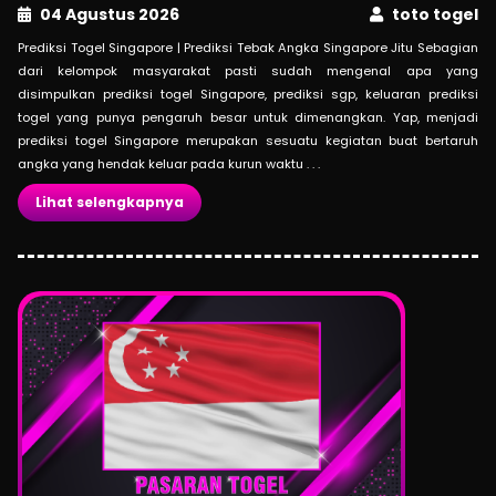
04 Agustus 2026
toto togel
Prediksi Togel Singapore | Prediksi Tebak Angka Singapore Jitu Sebagian
dari kelompok masyarakat pasti sudah mengenal apa yang
disimpulkan prediksi togel Singapore, prediksi sgp, keluaran prediksi
togel yang punya pengaruh besar untuk dimenangkan. Yap, menjadi
prediksi togel Singapore merupakan sesuatu kegiatan buat bertaruh
angka yang hendak keluar pada kurun waktu . . .
Lihat selengkapnya