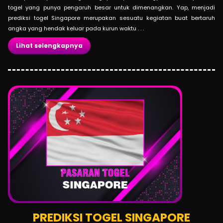
togel yang punya pengaruh besar untuk dimenangkan. Yap, menjadi
prediksi togel Singapore merupakan sesuatu kegiatan buat bertaruh
angka yang hendak keluar pada kurun waktu . . .
Lihat selengkapnya
PREDIKSI TOGEL SINGAPORE