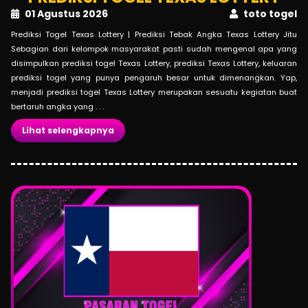
01 Agustus 2026
toto togel
Prediksi Togel Texas Lottery | Prediksi Tebak Angka Texas Lottery Jitu
Sebagian dari kelompok masyarakat pasti sudah mengenal apa yang
disimpulkan prediksi togel Texas Lottery, prediksi Texas Lottery, keluaran
prediksi togel yang punya pengaruh besar untuk dimenangkan. Yap,
menjadi prediksi togel Texas Lottery merupakan sesuatu kegiatan buat
bertaruh angka yang . . .
Lihat selengkapnya