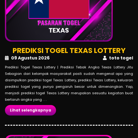
PREDIKSI TOGEL TEXAS LOTTERY
09 Agustus 2026
toto togel
Prediksi Togel Texas Lottery | Prediksi Tebak Angka Texas Lottery Jitu
Sebagian dari kelompok masyarakat pasti sudah mengenal apa yang
disimpulkan prediksi togel Texas Lottery, prediksi Texas Lottery, keluaran
prediksi togel yang punya pengaruh besar untuk dimenangkan. Yap,
menjadi prediksi togel Texas Lottery merupakan sesuatu kegiatan buat
bertaruh angka yang . . .
Lihat selengkapnya