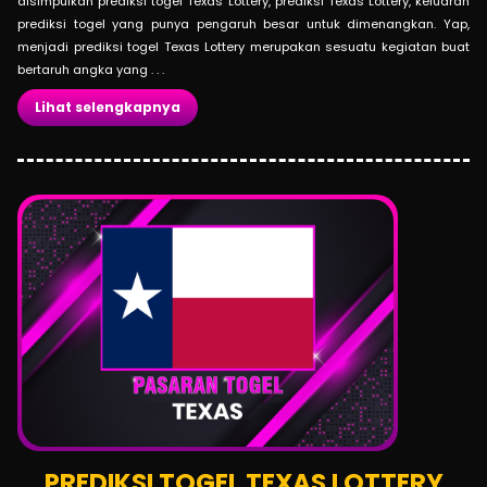
disimpulkan prediksi togel Texas Lottery, prediksi Texas Lottery, keluaran
prediksi togel yang punya pengaruh besar untuk dimenangkan. Yap,
menjadi prediksi togel Texas Lottery merupakan sesuatu kegiatan buat
bertaruh angka yang . . .
Lihat selengkapnya
PREDIKSI TOGEL TEXAS LOTTERY