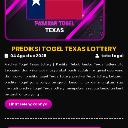
PREDIKSI TOGEL TEXAS LOTTERY
04 Agustus 2026
toto togel
Prediksi Togel Texas Lottery | Prediksi Tebak Angka Texas Lottery Jitu
Sebagian dari kelompok masyarakat pasti sudah mengenal apa yang
disimpulkan prediksi togel Texas Lottery, prediksi Texas Lottery, keluaran
prediksi togel yang punya pengaruh besar untuk dimenangkan. Yap,
menjadi prediksi togel Texas Lottery merupakan sesuatu kegiatan buat
bertaruh angka yang . . .
Lihat selengkapnya