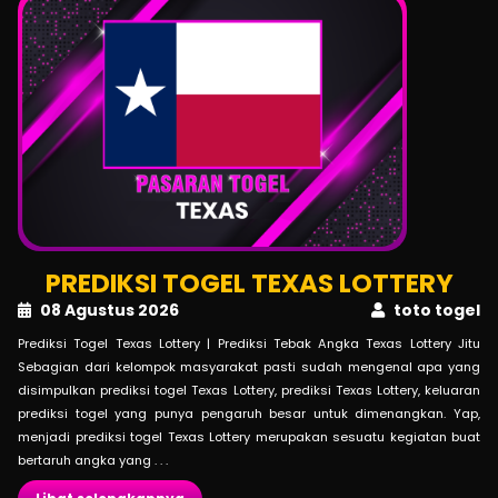
PREDIKSI TOGEL TEXAS LOTTERY
08 Agustus 2026
toto togel
Prediksi Togel Texas Lottery | Prediksi Tebak Angka Texas Lottery Jitu
Sebagian dari kelompok masyarakat pasti sudah mengenal apa yang
disimpulkan prediksi togel Texas Lottery, prediksi Texas Lottery, keluaran
prediksi togel yang punya pengaruh besar untuk dimenangkan. Yap,
menjadi prediksi togel Texas Lottery merupakan sesuatu kegiatan buat
bertaruh angka yang . . .