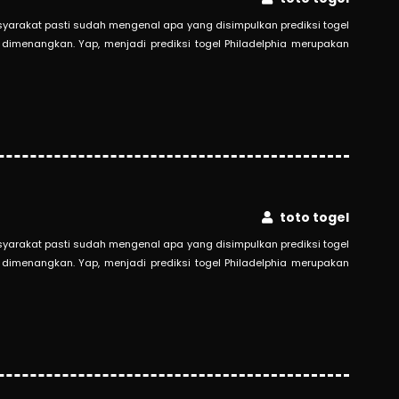
masyarakat pasti sudah mengenal apa yang disimpulkan prediksi togel
uk dimenangkan. Yap, menjadi prediksi togel Philadelphia merupakan
toto togel
masyarakat pasti sudah mengenal apa yang disimpulkan prediksi togel
uk dimenangkan. Yap, menjadi prediksi togel Philadelphia merupakan