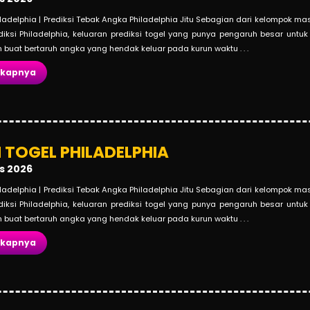
hiladelphia | Prediksi Tebak Angka Philadelphia Jitu Sebagian dari kelompok 
ediksi Philadelphia, keluaran prediksi togel yang punya pengaruh besar unt
 buat bertaruh angka yang hendak keluar pada kurun waktu . . .
gkapnya
I TOGEL PHILADELPHIA
s 2026
hiladelphia | Prediksi Tebak Angka Philadelphia Jitu Sebagian dari kelompok 
ediksi Philadelphia, keluaran prediksi togel yang punya pengaruh besar unt
 buat bertaruh angka yang hendak keluar pada kurun waktu . . .
gkapnya