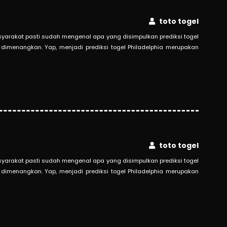
toto togel
masyarakat pasti sudah mengenal apa yang disimpulkan prediksi togel
uk dimenangkan. Yap, menjadi prediksi togel Philadelphia merupakan
toto togel
masyarakat pasti sudah mengenal apa yang disimpulkan prediksi togel
uk dimenangkan. Yap, menjadi prediksi togel Philadelphia merupakan