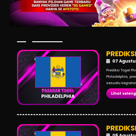
PREDIKS
07 Agustu
Prediksi Togel P
Philadelphia, pr
sesuatu kegiatan
Lihat selen
PREDIKS
06 Agustu