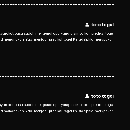
toto togel
masyarakat pasti sudah mengenal apa yang disimpulkan prediksi togel
uk dimenangkan. Yap, menjadi prediksi togel Philadelphia merupakan
toto togel
masyarakat pasti sudah mengenal apa yang disimpulkan prediksi togel
uk dimenangkan. Yap, menjadi prediksi togel Philadelphia merupakan