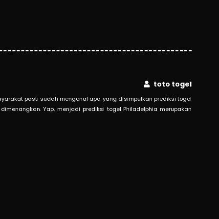
toto togel
masyarakat pasti sudah mengenal apa yang disimpulkan prediksi togel
uk dimenangkan. Yap, menjadi prediksi togel Philadelphia merupakan