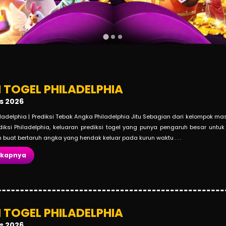
I TOGEL PHILADELPHIA
s 2026
hiladelphia | Prediksi Tebak Angka Philadelphia Jitu Sebagian dari kelompok 
ediksi Philadelphia, keluaran prediksi togel yang punya pengaruh besar unt
 buat bertaruh angka yang hendak keluar pada kurun waktu . . .
gkapnya
I TOGEL PHILADELPHIA
s 2026