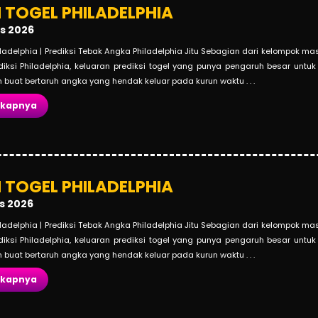
I TOGEL PHILADELPHIA
s 2026
hiladelphia | Prediksi Tebak Angka Philadelphia Jitu Sebagian dari kelompok 
ediksi Philadelphia, keluaran prediksi togel yang punya pengaruh besar unt
 buat bertaruh angka yang hendak keluar pada kurun waktu . . .
gkapnya
I TOGEL PHILADELPHIA
s 2026
hiladelphia | Prediksi Tebak Angka Philadelphia Jitu Sebagian dari kelompok 
ediksi Philadelphia, keluaran prediksi togel yang punya pengaruh besar unt
 buat bertaruh angka yang hendak keluar pada kurun waktu . . .
gkapnya