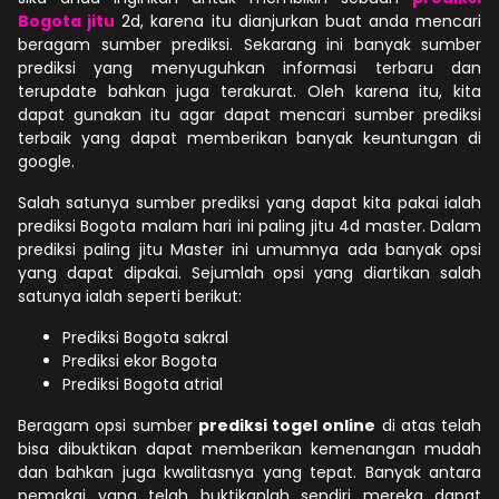
Bogota jitu
2d, karena itu dianjurkan buat anda mencari
beragam sumber prediksi. Sekarang ini banyak sumber
prediksi yang menyuguhkan informasi terbaru dan
terupdate bahkan juga terakurat. Oleh karena itu, kita
dapat gunakan itu agar dapat mencari sumber prediksi
terbaik yang dapat memberikan banyak keuntungan di
google.
Salah satunya sumber prediksi yang dapat kita pakai ialah
prediksi Bogota malam hari ini paling jitu 4d master. Dalam
prediksi paling jitu Master ini umumnya ada banyak opsi
yang dapat dipakai. Sejumlah opsi yang diartikan salah
satunya ialah seperti berikut:
Prediksi Bogota sakral
Prediksi ekor Bogota
Prediksi Bogota atrial
Beragam opsi sumber
prediksi togel online
di atas telah
bisa dibuktikan dapat memberikan kemenangan mudah
dan bahkan juga kwalitasnya yang tepat. Banyak antara
pemakai yang telah buktikanlah sendiri mereka dapat