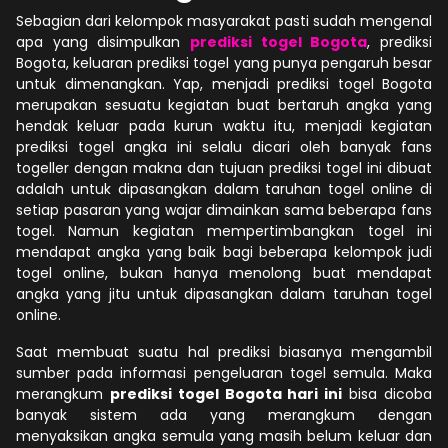
Sebagian dari kelompok masyarakat pasti sudah mengenal
apa yang disimpulkan
prediksi togel Bogota
, prediksi
Bogota, keluaran prediksi togel yang punya pengaruh besar
untuk dimenangkan. Yap, menjadi prediksi togel Bogota
merupakan sesuatu kegiatan buat bertaruh angka yang
hendak keluar pada kurun waktu itu, menjadi kegiatan
prediksi togel angka ini selalu dicari oleh banyak fans
togeller dengan makna dan tujuan prediksi togel ini dibuat
adalah untuk dipasangkan dalam taruhan togel online di
setiap pasaran yang wajar dimainkan sama beberapa fans
togel. Namun kegiatan mempertimbangkan togel ini
mendapat angka yang baik bagi beberapa kelompok judi
togel online, bukan hanya menolong buat mendapat
angka yang jitu untuk dipasangkan dalam taruhan togel
online.
Saat membuat suatu hal prediksi biasanya mengambil
sumber pada informasi pengeluaran togel semula. Maka
merangkum
prediksi togel Bogota hari ini
bisa dicoba
banyak sistem ada yang merangkum dengan
menyaksikan angka semula yang masih belum keluar dan