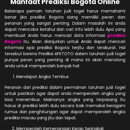
Manfaat Prediksi Bogota Online
Beberapa pemain taruhan judi togel harus memahami
benar jika prediksi Bogota siang memiliki peran dan
peranan yang sangat penting. Dalam masalah ini anda
dapat mencoba ketahui dan cari info lebih dulu Apa yang
membuat Anda harus mencari data informasi
prediksi
Bogota
itu. Akan dianjurkan untuk Anda dapat mencari
informasi opsi prediksi Bogota terjitu dan terakurat. Hal
tersebut karena Prediksi AFKTOTO dalam taruhan judi togel
punyai peran yang penting di mana ini akan menolong
anda untuk memperoleh banyak hal:
Mendapat Angka Tembus
Peranan dari prediksi dalam permainan taruhan judi togel
untuk pastikan agar dapat anda memperoleh angka yang
bisa menembus. Maknanya angka yang terpasang itu
harus di prediksi lebih dulu secara baik memakai beragam
rumus dan penghitungan agar dapat memperoleh angka
prediksi macau yang jitu dan tepat.
Memperoleh Kemenangan Kerap Seringkali