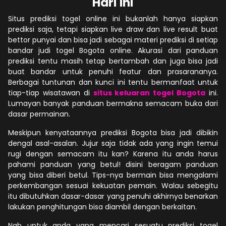
Hari Ini
Situs prediksi togel online ini bukanlah hanya siapkan
prediksi saja, tetapi siapkan live draw dan live result buat
bettor punyai dan bisa jadi sebagai materi prediksi di setiap
bandar judi togel Bogota online. Akurasi dari panduan
prediksi tentu masih tetap bertambah dan juga bisa jadi
buat bandar untuk penuhi featur dan prasarananya.
Berbagai tuntunan dan kunci ini tentu bermanfaat untuk
tiap-tiap wisatawan di
situs keluaran togel Bogota
ini.
Lumayan banyak panduan bermakna semacam buka dari
dasar permainan.
Meskipun kenyataannya prediksi Bogota bisa jadi dibikin
dengal asal-asalan. Jujur saja tidak ada yang ingin temui
rugi dengan semacam itu kan? Karena itu anda harus
pahami panduan yang betul! disini beragam panduan
yang bisa diberi betul. Tips-nya bermain bisa mengalami
perkembangan sesuai kekuatan pemain. Walau sebegitu
itu dibutuhkan dasar-dasar yang penuhi akhirnya benarkan
lakukan penghitungan bisa diambil dengan berkaitan.
Nah untuk anda yang mencari sesuatu prediksi togel