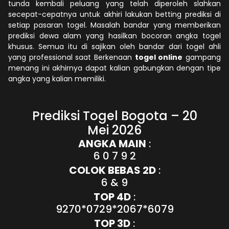
tunda kembali peluang yang telah diperoleh slahkan
secepat-cepatnya untuk akhiri lakukan betting prediksi di
setiap pasaran togel. Masalah bandar yang memberikan
prediksi dewa alam yang hasilkan bocoran angka togel
khusus. Semua itu di sajikan oleh bandar dari togel ahli
yang professional saat Berkenaan
togel online
gampang
menang ini akhirnya dapat kalian gabungkan dengan tipe
angka yang kalian memiliki.
Prediksi Togel Bogota – 20
Mei 2026
ANGKA MAIN
:
6 0 7 9 2
COLOK BEBAS 2D
:
6 & 9
TOP 4D
:
9270*0729*2067*6079
TOP 3D
: