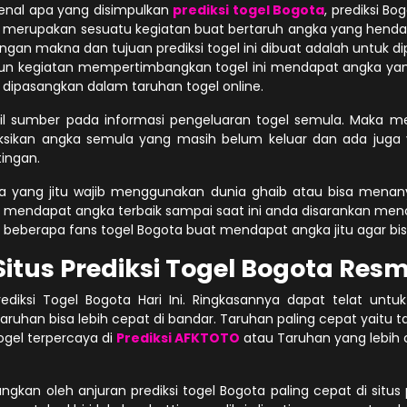
enal apa yang disimpulkan
prediksi togel Bogota
, prediksi B
 merupakan sesuatu kegiatan buat bertaruh angka yang hendak 
 dengan makna dan tujuan prediksi togel ini dibuat adalah untuk 
n kegiatan mempertimbangkan togel ini mendapat angka yang 
dipasangkan dalam taruhan togel online.
il sumber pada informasi pengeluaran togel semula. Maka
sikan angka semula yang masih belum keluar dan ada jug
ingan.
 yang jitu wajib menggunakan dunia ghaib atau bisa menan
mendapat angka terbaik sampai saat ini anda disarankan menc
h beberapa fans togel Bogota buat mendapat angka jitu agar bi
Situs Prediksi Togel Bogota Resm
iksi Togel Bogota Hari Ini. Ringkasannya dapat telat untuk 
taruhan bisa lebih cepat di bandar. Taruhan paling cepat yaitu
ogel terpercaya di
Prediksi AFKTOTO
atau Taruhan yang lebih
ngkan oleh anjuran prediksi togel Bogota paling cepat di situs