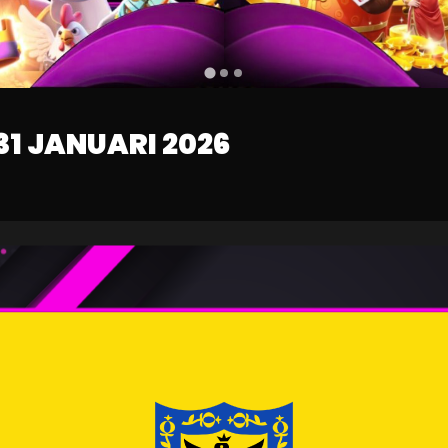
31 JANUARI 2026