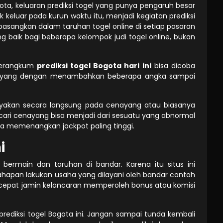
ogota, keluaran prediksi togel yang punya pengaruh besar
keluar pada kurun waktu itu, menjadi kegiatan prediksi
dipasangkan dalam taruhan togel online di setiap pasaran
baik bagi beberapa kelompok judi togel online, bukan
 merangkum
prediksi togel Bogota hari ini
bisa dicoba
a yang dengan menambahkan beberapa angka sampai
yakan secara langsung pada cenayang atau biasanya
ari cenayang bisa menjadi dari sesuatu yang abnormal
sa memenangkan jackpot paling tinggi.
i
bermain dan taruhan di bandar. Karena itu situs ini
 tahapan lakukan usaha yang dilayani oleh bandar contoh
 cepat jamin kelancaran memperoleh bonus atau komisi
 prediksi togel Bogota ini. Jangan sampai tunda kembali