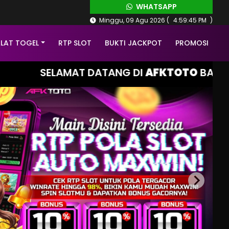
WHATSAPP
Minggu, 09 Agu 2026 (
4:59:46 PM
)
LAT TOGEL
RTP SLOT
BUKTI JACKPOT
PROMOSI
SELAMAT DATANG DI
AFKTOTO
BANDAR TOGE