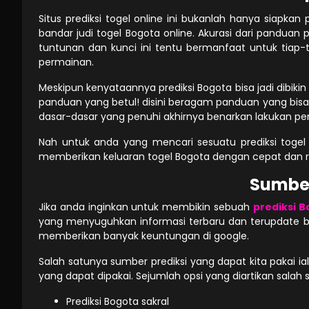
Situs prediksi togel online ini bukanlah hanya siapkan p
bandar judi togel Bogota online. Akurasi dari panduan
tuntunan dan kunci ini tentu bermanfaat untuk tiap-
permainan.
Meskipun kenyataannya prediksi Bogota bisa jadi dibiki
panduan yang betul! disini beragam panduan yang bisa
dasar-dasar yang penuhi akhirnya benarkan lakukan pe
Nah untuk anda yang mencari sesuatu prediksi togel 
memberikan keluaran togel Bogota dengan cepat dan re
Sumber
Jika anda inginkan untuk membikin sebuah
prediksi B
yang menyuguhkan informasi terbaru dan terupdate bah
memberikan banyak keuntungan di google.
Salah satunya sumber prediksi yang dapat kita pakai ial
yang dapat dipakai. Sejumlah opsi yang diartikan salah s
Prediksi Bogota sakral