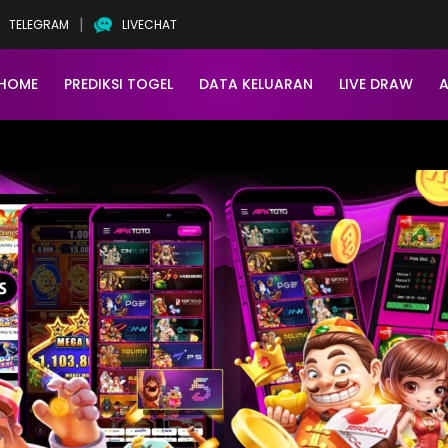
TELEGRAM
LIVECHAT
HOME
PREDIKSI TOGEL
DATA KELUARAN
LIVE DRAW
A