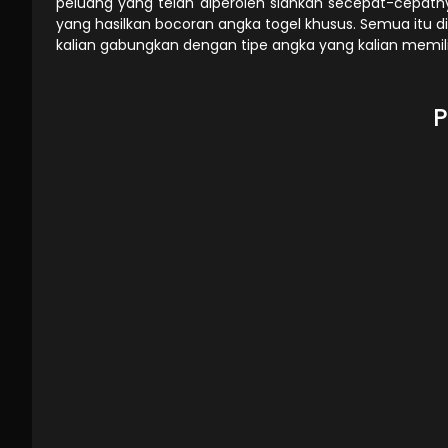
peluang yang telah diperoleh slahkan secepat-cepatny
yang hasilkan bocoran angka togel khusus. Semua itu di 
kalian gabungkan dengan tipe angka yang kalian memili
P