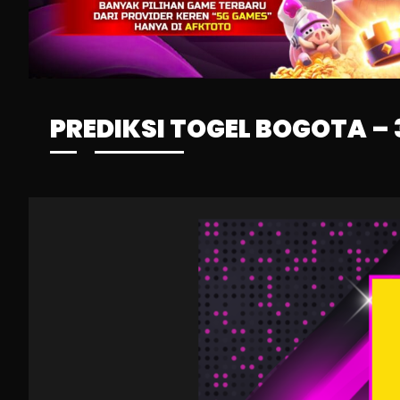
PREDIKSI TOGEL BOGOTA – 