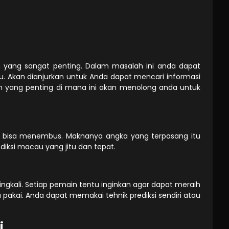
n yang sangat penting. Dalam masalah ini anda dapat
u. Akan dianjurkan untuk Anda dapat mencari informasi
eran yang penting di mana ini akan menolong anda untuk
ng bisa menembus. Maknanya angka yang terpasang itu
iksi macau yang jitu dan tepat.
gkali. Setiap pemain tentu inginkan agar dapat meraih
pakai. Anda dapat memakai tehnik prediksi sendiri atau
i