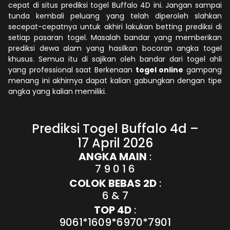
cepat di situs prediksi togel Buffalo 4D ini. Jangan sampai
tunda kembali peluang yang telah diperoleh slahkan
secepat-cepatnya untuk akhiri lakukan betting prediksi di
setiap pasaran togel. Masalah bandar yang memberikan
prediksi dewa alam yang hasilkan bocoran angka togel
khusus. Semua itu di sajikan oleh bandar dari togel ahli
yang professional saat Berkenaan
togel online
gampang
menang ini akhirnya dapat kalian gabungkan dengan tipe
angka yang kalian memiliki.
Prediksi Togel Buffalo 4d –
17 April 2026
ANGKA MAIN
:
7 9 0 1 6
COLOK BEBAS 2D
:
6 & 7
TOP 4D
:
9061*1609*6970*7901