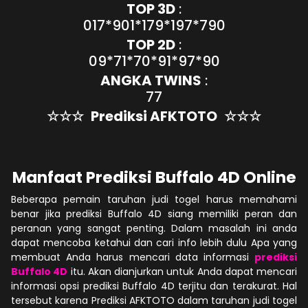
TOP 3D
:
017*901*179*197*790
TOP 2D
:
09*71*70*91*97*90
ANGKA TWINS
:
77
☆☆☆
Prediksi AFKTOTO
☆☆☆
Manfaat Prediksi Buffalo 4D Online
Beberapa pemain taruhan judi togel harus memahami
benar jika prediksi Buffalo 4D siang memiliki peran dan
peranan yang sangat penting. Dalam masalah ini anda
dapat mencoba ketahui dan cari info lebih dulu Apa yang
membuat Anda harus mencari data informasi
prediksi
Buffalo 4D
itu. Akan dianjurkan untuk Anda dapat mencari
informasi opsi prediksi Buffalo 4D terjitu dan terakurat. Hal
tersebut karena Prediksi AFKTOTO dalam taruhan judi togel