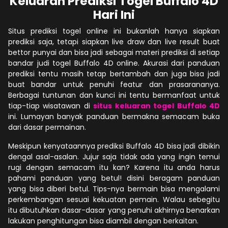
Keluaran Prediksi Togel Buffalo 4D
Hari Ini
Situs prediksi togel online ini bukanlah hanya siapkan
prediksi saja, tetapi siapkan live draw dan live result buat
bettor punyai dan bisa jadi sebagai materi prediksi di setiap
bandar judi togel Buffalo 4D online. Akurasi dari panduan
prediksi tentu masih tetap bertambah dan juga bisa jadi
buat bandar untuk penuhi featur dan prasarananya.
Berbagai tuntunan dan kunci ini tentu bermanfaat untuk
tiap-tiap wisatawan di
situs keluaran togel Buffalo 4D
ini. Lumayan banyak panduan bermakna semacam buka
dari dasar permainan.
Meskipun kenyataannya prediksi Buffalo 4D bisa jadi dibikin
dengal asal-asalan. Jujur saja tidak ada yang ingin temui
rugi dengan semacam itu kan? Karena itu anda harus
pahami panduan yang betul! disini beragam panduan
yang bisa diberi betul. Tips-nya bermain bisa mengalami
perkembangan sesuai kekuatan pemain. Walau sebegitu
itu dibutuhkan dasar-dasar yang penuhi akhirnya benarkan
lakukan penghitungan bisa diambil dengan berkaitan.