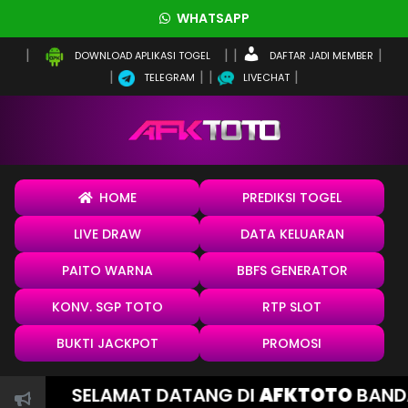
WHATSAPP
DAFTAR JADI MEMBER
DOWNLOAD APLIKASI TOGEL
TELEGRAM
LIVECHAT
HOME
PREDIKSI TOGEL
LIVE DRAW
DATA KELUARAN
PAITO WARNA
BBFS GENERATOR
KONV. SGP TOTO
RTP SLOT
BUKTI JACKPOT
PROMOSI
SELAMAT DATANG DI
AFKTOTO
BANDAR T