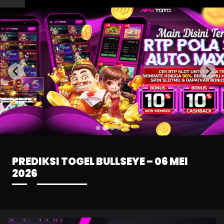
PREDIKSI TOGEL BULLSEYE – 06 MEI
2026