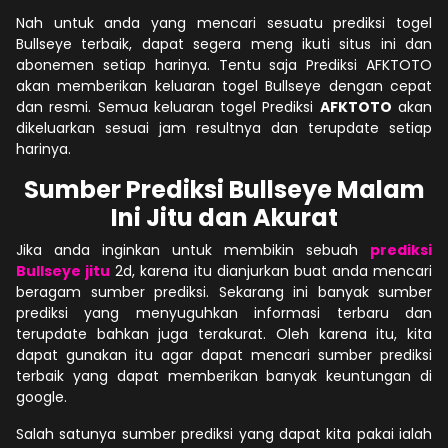
Nah untuk anda yang mencari sesuatu prediksi togel
Bullseye terbaik, dapat segera meng ikuti situs ini dan
abonemen setiap harinya. Tentu saja Prediksi AFKTOTO
akan memberikan keluaran togel Bullseye dengan cepat
dan resmi. Semua keluaran togel Prediksi
AFKTOTO
akan
dikeluarkan sesuai jam resultnya dan terupdate setiap
harinya.
Sumber Prediksi Bullseye Malam
Ini Jitu dan Akurat
Jika anda inginkan untuk membikin sebuah
prediksi
Bullseye jitu
2d, karena itu dianjurkan buat anda mencari
beragam sumber prediksi. Sekarang ini banyak sumber
prediksi yang menyuguhkan informasi terbaru dan
terupdate bahkan juga terakurat. Oleh karena itu, kita
dapat gunakan itu agar dapat mencari sumber prediksi
terbaik yang dapat memberikan banyak keuntungan di
google.
Salah satunya sumber prediksi yang dapat kita pakai ialah