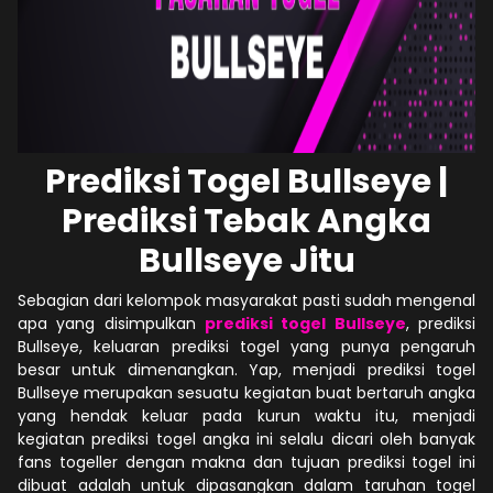
Prediksi Togel Bullseye |
Prediksi Tebak Angka
Bullseye Jitu
Sebagian dari kelompok masyarakat pasti sudah mengenal
apa yang disimpulkan
prediksi togel Bullseye
, prediksi
Bullseye, keluaran prediksi togel yang punya pengaruh
besar untuk dimenangkan. Yap, menjadi prediksi togel
Bullseye merupakan sesuatu kegiatan buat bertaruh angka
yang hendak keluar pada kurun waktu itu, menjadi
kegiatan prediksi togel angka ini selalu dicari oleh banyak
fans togeller dengan makna dan tujuan prediksi togel ini
dibuat adalah untuk dipasangkan dalam taruhan togel