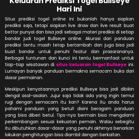
Keluaran Prediksi Togel Bullseye
Hari Ini
Situs prediksi togel online ini bukanlah hanya siapkan
prediksi saja, tetapi siapkan live draw dan live result buat
bettor punyai dan bisa jadi sebagai materi prediksi di setiap
bandar judi togel Bullseye online. Akurasi dari panduan
prediksi tentu masih tetap bertambah dan juga bisa jadi
buat bandar untuk penuhi featur dan prasarananya.
Berbagai tuntunan dan kunci ini tentu bermanfaat untuk
tiap-tiap wisatawan di
situs keluaran togel Bullseye
ini.
Lumayan banyak panduan bermakna semacam buka dari
dasar permainan.
Meskipun kenyataannya prediksi Bullseye bisa jadi dibikin
dengal asal-asalan. Jujur saja tidak ada yang ingin temui
rugi dengan semacam itu kan? Karena itu anda harus
pahami panduan yang betul! disini beragam panduan
yang bisa diberi betul. Tips-nya bermain bisa mengalami
perkembangan sesuai kekuatan pemain. Walau sebegitu
itu dibutuhkan dasar-dasar yang penuhi akhirnya benarkan
lakukan penghitungan bisa diambil dengan berkaitan.