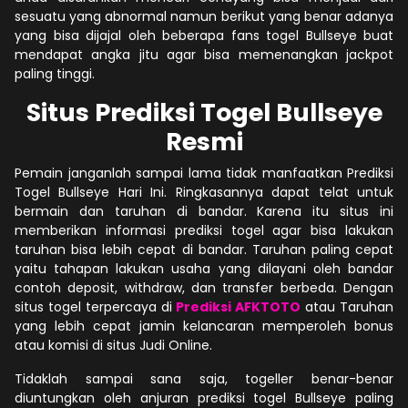
sesuatu yang abnormal namun berikut yang benar adanya
yang bisa dijajal oleh beberapa fans togel Bullseye buat
mendapat angka jitu agar bisa memenangkan jackpot
paling tinggi.
Situs Prediksi Togel Bullseye
Resmi
Pemain janganlah sampai lama tidak manfaatkan Prediksi
Togel Bullseye Hari Ini. Ringkasannya dapat telat untuk
bermain dan taruhan di bandar. Karena itu situs ini
memberikan informasi prediksi togel agar bisa lakukan
taruhan bisa lebih cepat di bandar. Taruhan paling cepat
yaitu tahapan lakukan usaha yang dilayani oleh bandar
contoh deposit, withdraw, dan transfer berbeda. Dengan
situs togel terpercaya di
Prediksi AFKTOTO
atau Taruhan
yang lebih cepat jamin kelancaran memperoleh bonus
atau komisi di situs Judi Online.
Tidaklah sampai sana saja, togeller benar-benar
diuntungkan oleh anjuran prediksi togel Bullseye paling