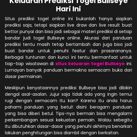
Keluaran Prediksi Togel Bullseye
Hari Ini
Situs prediksi togel online ini bukanlah hanya siapkan
prediksi saja, tetapi siapkan live draw dan live result buat
bettor punyai dan bisa jadi sebagai materi prediksi di setiap
bandar judi togel Bullseye online. Akurasi dari panduan
prediksi tentu masih tetap bertambah dan juga bisa jadi
buat bandar untuk penuhi featur dan prasarananya.
Berbagai tuntunan dan kunci ini tentu bermanfaat untuk
tiap-tiap wisatawan di
situs keluaran togel Bullseye
ini.
Lumayan banyak panduan bermakna semacam buka dari
dasar permainan.
Meskipun kenyataannya prediksi Bullseye bisa jadi dibikin
dengal asal-asalan. Jujur saja tidak ada yang ingin temui
rugi dengan semacam itu kan? Karena itu anda harus
pahami panduan yang betul! disini beragam panduan
yang bisa diberi betul. Tips-nya bermain bisa mengalami
perkembangan sesuai kekuatan pemain. Walau sebegitu
itu dibutuhkan dasar-dasar yang penuhi akhirnya benarkan
lakukan penghitungan bisa diambil dengan berkaitan.