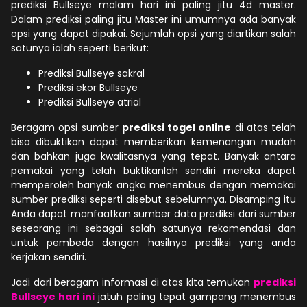
prediksi Bullseye malam hari ini paling jitu 4d master.
Dalam prediksi paling jitu Master ini umumnya ada banyak
opsi yang dapat dipakai. Sejumlah opsi yang diartikan salah
satunya ialah seperti berikut:
Prediksi Bullseye sakral
Prediksi ekor Bullseye
Prediksi Bullseye atrial
Beragam opsi sumber
prediksi togel online
di atas telah
bisa dibuktikan dapat memberikan kemenangan mudah
dan bahkan juga kwalitasnya yang tepat. Banyak antara
pemakai yang telah buktikanlah sendiri mereka dapat
memperoleh banyak angka menembus dengan memakai
sumber prediksi seperti disebut sebelumnya. Disamping itu
Anda dapat manfaatkan sumber data prediksi dari sumber
seseorang ini sebagai salah satunya rekomendasi dan
untuk pembeda dengan hasilnya prediksi yang anda
kerjakan sendiri.
Jadi dari beragam informasi di atas kita temukan
prediksi
Bullseye hari ini
jatuh paling tepat gampang menembus