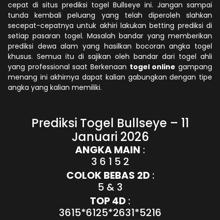
cepat di situs prediksi togel Bullseye ini. Jangan sampai
tunda kembali peluang yang telah diperoleh slahkan
secepat-cepatnya untuk akhiri lakukan betting prediksi di
setiap pasaran togel. Masalah bandar yang memberikan
prediksi dewa alam yang hasilkan bocoran angka togel
khusus. Semua itu di sajikan oleh bandar dari togel ahli
yang professional saat Berkenaan
togel online
gampang
menang ini akhirnya dapat kalian gabungkan dengan tipe
angka yang kalian memiliki.
Prediksi Togel Bullseye – 11
Januari 2026
ANGKA MAIN
:
3 6 1 5 2
COLOK BEBAS 2D
:
5 & 3
TOP 4D
:
3615*6125*2631*5216