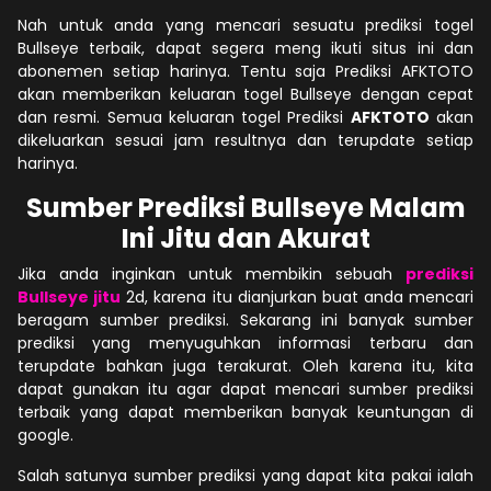
Nah untuk anda yang mencari sesuatu prediksi togel
Bullseye terbaik, dapat segera meng ikuti situs ini dan
abonemen setiap harinya. Tentu saja Prediksi AFKTOTO
akan memberikan keluaran togel Bullseye dengan cepat
dan resmi. Semua keluaran togel Prediksi
AFKTOTO
akan
dikeluarkan sesuai jam resultnya dan terupdate setiap
harinya.
Sumber Prediksi Bullseye Malam
Ini Jitu dan Akurat
Jika anda inginkan untuk membikin sebuah
prediksi
Bullseye jitu
2d, karena itu dianjurkan buat anda mencari
beragam sumber prediksi. Sekarang ini banyak sumber
prediksi yang menyuguhkan informasi terbaru dan
terupdate bahkan juga terakurat. Oleh karena itu, kita
dapat gunakan itu agar dapat mencari sumber prediksi
terbaik yang dapat memberikan banyak keuntungan di
google.
Salah satunya sumber prediksi yang dapat kita pakai ialah