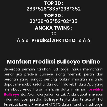
TOP 3D
:
283*528*835*238*352
TOP 2D
:
32*38*85*52*82*35
ANGKA TWINS
:
00
☆☆☆
Prediksi AFKTOTO
☆☆☆
Manfaat Prediksi Bullseye Online
Beberapa pemain taruhan judi togel harus memahami
benar jika prediksi Bullseye siang memiliki peran dan
peranan yang sangat penting. Dalam masalah ini anda
dapat mencoba ketahui dan cari info lebih dulu Apa yang
membuat Anda harus mencari data informasi
prediksi
Bullseye
itu. Akan dianjurkan untuk Anda dapat mencari
informasi opsi prediksi Bullseye terjitu dan terakurat. Hal
tersebut karena Prediksi AFKTOTO dalam taruhan judi togel