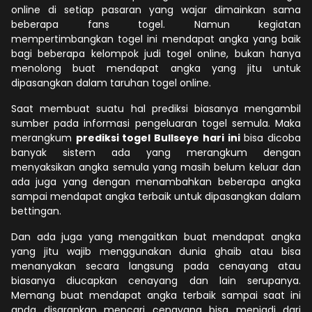
online di setiap pasaran yang wajar dimainkan sama
beberapa fans togel. Namun kegiatan
mempertimbangkan togel ini mendapat angka yang baik
bagi beberapa kelompok judi togel online, bukan hanya
menolong buat mendapat angka yang jitu untuk
dipasangkan dalam taruhan togel online.
Saat membuat suatu hal prediksi biasanya mengambil
sumber pada informasi pengeluaran togel semula. Maka
merangkum
prediksi togel Bullseye hari ini
bisa dicoba
banyak sistem ada yang merangkum dengan
menyaksikan angka semula yang masih belum keluar dan
ada juga yang dengan menambahkan beberapa angka
sampai mendapat angka terbaik untuk dipasangkan dalam
bettingan.
Dan ada juga yang mengaitkan buat mendapat angka
yang jitu wajib menggunakan dunia ghaib atau bisa
menanyakan secara langsung pada cenayang atau
biasanya diucapkan cenayang dan lain serupanya.
Memang buat mendapat angka terbaik sampai saat ini
anda disarankan mencari cenayang bisa menjadi dari