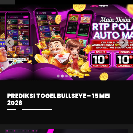
PREDIKSI TOGEL BULLSEYE – 15 MEI
2026