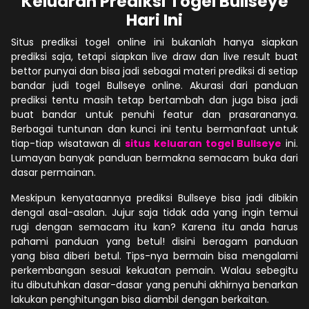
Keluaran Prediksi Togel Bullseye
Hari Ini
Situs prediksi togel online ini bukanlah hanya siapkan
prediksi saja, tetapi siapkan live draw dan live result buat
bettor punyai dan bisa jadi sebagai materi prediksi di setiap
bandar judi togel Bullseye online. Akurasi dari panduan
prediksi tentu masih tetap bertambah dan juga bisa jadi
buat bandar untuk penuhi featur dan prasarananya.
Berbagai tuntunan dan kunci ini tentu bermanfaat untuk
tiap-tiap wisatawan di
situs keluaran togel Bullseye
ini.
Lumayan banyak panduan bermakna semacam buka dari
dasar permainan.
Meskipun kenyataannya prediksi Bullseye bisa jadi dibikin
dengal asal-asalan. Jujur saja tidak ada yang ingin temui
rugi dengan semacam itu kan? Karena itu anda harus
pahami panduan yang betul! disini beragam panduan
yang bisa diberi betul. Tips-nya bermain bisa mengalami
perkembangan sesuai kekuatan pemain. Walau sebegitu
itu dibutuhkan dasar-dasar yang penuhi akhirnya benarkan
lakukan penghitungan bisa diambil dengan berkaitan.