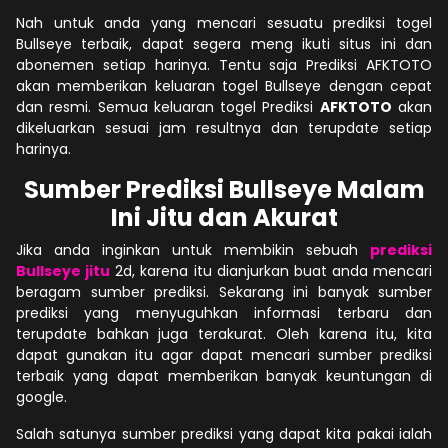
Nah untuk anda yang mencari sesuatu prediksi togel
Bullseye terbaik, dapat segera meng ikuti situs ini dan
abonemen setiap harinya. Tentu saja Prediksi AFKTOTO
akan memberikan keluaran togel Bullseye dengan cepat
dan resmi. Semua keluaran togel Prediksi
AFKTOTO
akan
dikeluarkan sesuai jam resultnya dan terupdate setiap
harinya.
Sumber Prediksi Bullseye Malam
Ini Jitu dan Akurat
Jika anda inginkan untuk membikin sebuah
prediksi
Bullseye jitu
2d, karena itu dianjurkan buat anda mencari
beragam sumber prediksi. Sekarang ini banyak sumber
prediksi yang menyuguhkan informasi terbaru dan
terupdate bahkan juga terakurat. Oleh karena itu, kita
dapat gunakan itu agar dapat mencari sumber prediksi
terbaik yang dapat memberikan banyak keuntungan di
google.
Salah satunya sumber prediksi yang dapat kita pakai ialah