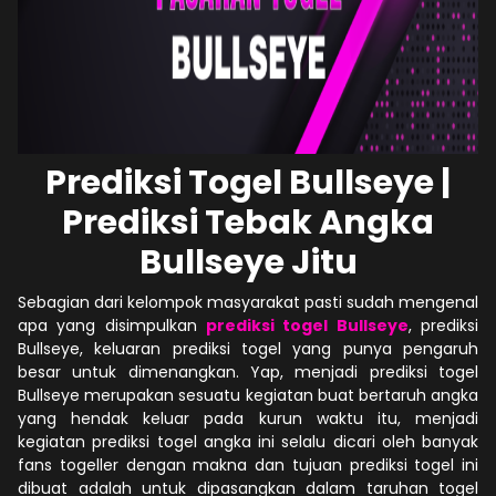
Prediksi Togel Bullseye |
Prediksi Tebak Angka
Bullseye Jitu
Sebagian dari kelompok masyarakat pasti sudah mengenal
apa yang disimpulkan
prediksi togel Bullseye
, prediksi
Bullseye, keluaran prediksi togel yang punya pengaruh
besar untuk dimenangkan. Yap, menjadi prediksi togel
Bullseye merupakan sesuatu kegiatan buat bertaruh angka
yang hendak keluar pada kurun waktu itu, menjadi
kegiatan prediksi togel angka ini selalu dicari oleh banyak
fans togeller dengan makna dan tujuan prediksi togel ini
dibuat adalah untuk dipasangkan dalam taruhan togel