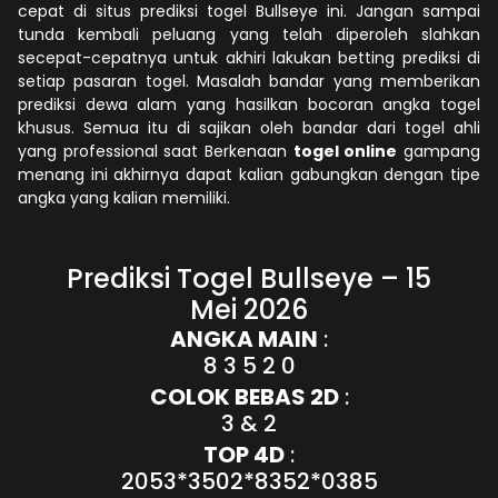
cepat di situs prediksi togel Bullseye ini. Jangan sampai
tunda kembali peluang yang telah diperoleh slahkan
secepat-cepatnya untuk akhiri lakukan betting prediksi di
setiap pasaran togel. Masalah bandar yang memberikan
prediksi dewa alam yang hasilkan bocoran angka togel
khusus. Semua itu di sajikan oleh bandar dari togel ahli
yang professional saat Berkenaan
togel online
gampang
menang ini akhirnya dapat kalian gabungkan dengan tipe
angka yang kalian memiliki.
Prediksi Togel Bullseye – 15
Mei 2026
ANGKA MAIN
:
8 3 5 2 0
COLOK BEBAS 2D
:
3 & 2
TOP 4D
:
2053*3502*8352*0385