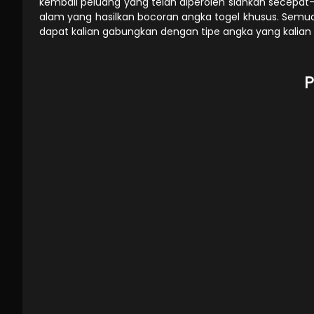
kembali peluang yang telah diperoleh slahkan secepat-
alam yang hasilkan bocoran angka togel khusus. Semua i
dapat kalian gabungkan dengan tipe angka yang kalian 
P