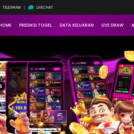
TELEGRAM
LIVECHAT
HOME
PREDIKSI TOGEL
DATA KELUARAN
LIVE DRAW
A