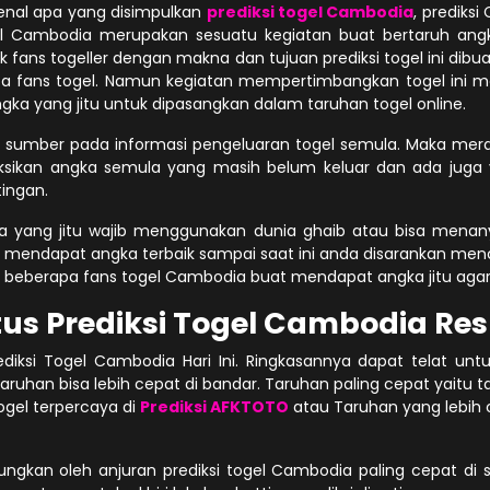
enal apa yang disimpulkan
prediksi togel Cambodia
, prediks
gel Cambodia merupakan sesuatu kegiatan buat bertaruh angk
nyak fans togeller dengan makna dan tujuan prediksi togel ini di
pa fans togel. Namun kegiatan mempertimbangkan togel ini m
ka yang jitu untuk dipasangkan dalam taruhan togel online.
l sumber pada informasi pengeluaran togel semula. Maka m
sikan angka semula yang masih belum keluar dan ada jug
ingan.
 yang jitu wajib menggunakan dunia ghaib atau bisa menan
mendapat angka terbaik sampai saat ini anda disarankan menc
eh beberapa fans togel Cambodia buat mendapat angka jitu agar
tus Prediksi Togel Cambodia Re
ksi Togel Cambodia Hari Ini. Ringkasannya dapat telat untuk
taruhan bisa lebih cepat di bandar. Taruhan paling cepat yaitu
ogel terpercaya di
Prediksi AFKTOTO
atau Taruhan yang lebih
ungkan oleh anjuran prediksi togel Cambodia paling cepat di 