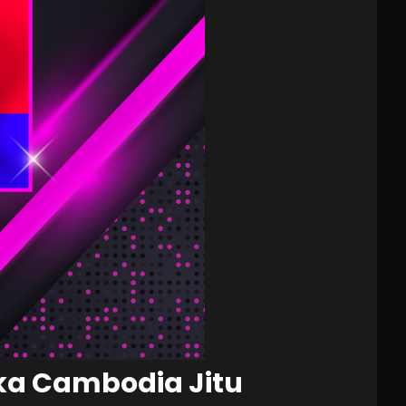
gka Cambodia Jitu