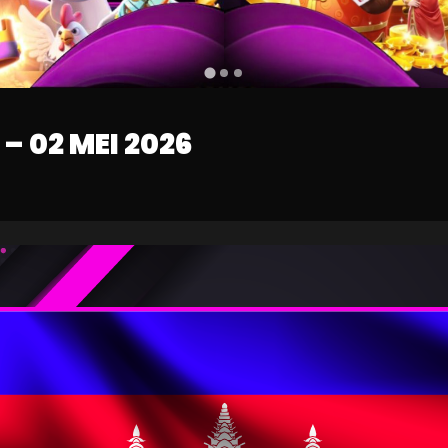
– 02 MEI 2026