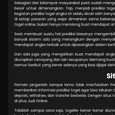
Sebagian dari kelompok masyarakat pasti sudah meng
besar untuk dimenangkan. Yap, menjadi prediksi to
kegiatan prediksi togel angka ini selalu dicari oleh ba
di setiap pasaran yang wajar dimainkan sama bebera
togel online, bukan hanya menolong buat mendapat ang
Saat membuat suatu hal prediksi biasanya mengambi
banyak sistem ada yang merangkum dengan menyak
mendapat angka terbaik untuk dipasangkan dalam bett
Dan ada juga yang mengaitkan buat mendapat angka
diucapkan cenayang dan lain serupanya. Memang buat 
namun berikut yang benar adanya yang bisa dijajal ol
Si
Pemain janganlah sampai lama tidak manfaatkan Predi
memberikan informasi prediksi togel agar bisa lakukan 
deposit, withdraw, dan transfer berbeda. Dengan situs t
di situs Judi Online.
Tidaklah sampai sana saja, togeller benar-benar diunt