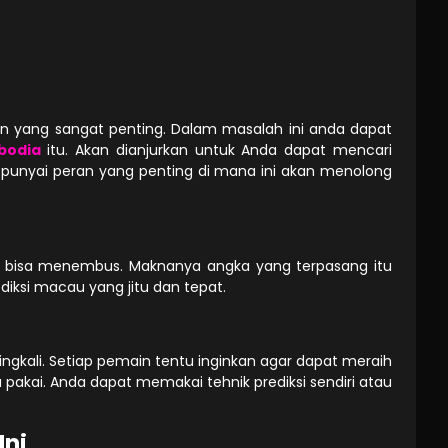
an yang sangat penting. Dalam masalah ini anda dapat
bodia
itu. Akan dianjurkan untuk Anda dapat mencari
el punyai peran yang penting di mana ini akan menolong
ng bisa menembus. Maknanya angka yang terpasang itu
iksi macau yang jitu dan tepat.
gkali. Setiap pemain tentu inginkan agar dapat meraih
pakai. Anda dapat memakai tehnik prediksi sendiri atau
Ini