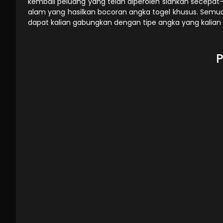
kembali peluang yang telah diperoleh slahkan secepat-
alam yang hasilkan bocoran angka togel khusus. Semua i
dapat kalian gabungkan dengan tipe angka yang kalian 
P