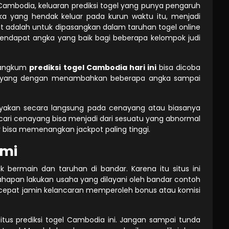
i Cambodia, keluaran prediksi togel yang punya pengaruh
a yang hendak keluar pada kurun waktu itu, menjadi
buat adalah untuk dipasangkan dalam taruhan togel online
endapat angka yang baik bagi beberapa kelompok judi
erangkum
prediksi togel Cambodia hari ini
bisa dicoba
a yang dengan menambahkan beberapa angka sampai
yakan secara langsung pada cenayang atau biasanya
ari cenayang bisa menjadi dari sesuatu yang abnormal
 bisa memenangkan jackpot paling tinggi.
smi
 bermain dan taruhan di bandar. Karena itu situs ini
 tahapan lakukan usaha yang dilayani oleh bandar contoh
 cepat jamin kelancaran memperoleh bonus atau komisi
situs prediksi togel Cambodia ini. Jangan sampai tunda