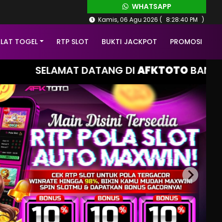
WHATSAPP
Kamis, 06 Agu 2026 (
8:28:42 PM
)
LAT TOGEL
RTP SLOT
BUKTI JACKPOT
PROMOSI
SELAMAT DATANG DI
AFKTOTO
BANDAR TOGEL