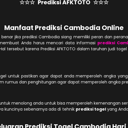
☆☆☆
Prediksi AFKTOTO
☆☆☆
Manfaat Prediksi Cambodia Online
enar jika prediksi Cambodia siang memiliki peran dan peran
g membuat Anda harus mencari data informasi
prediksi Cam
t. Hal tersebut karena Prediksi AFKTOTO dalam taruhan judi tog
 togel untuk pastikan agar dapat anda memperoleh angka ya
agam rumus dan penghitungan agar dapat memperoleh angka pred
 untuk menolong anda untuk bisa memperoleh kemenangan serin
ya kuncinya sebenarnya ada di tehnik
prediksi togel
yang Anda 
luaran Prediksi Togel Cambodia Hari 