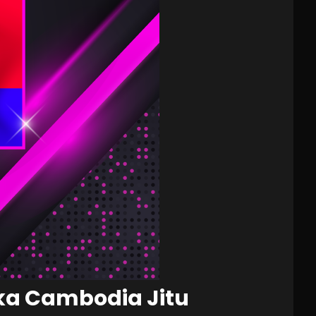
gka Cambodia Jitu