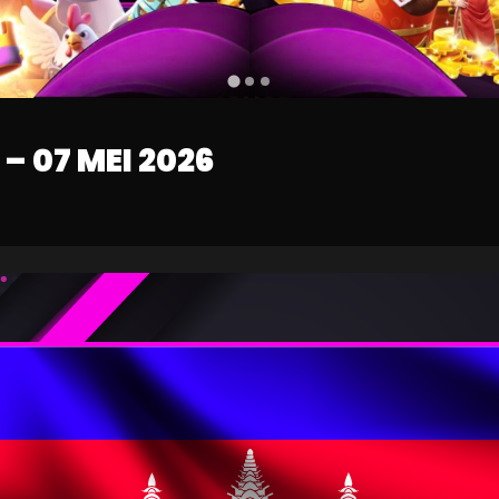
– 07 MEI 2026