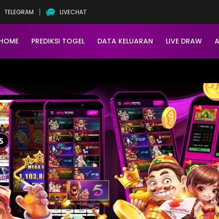
TELEGRAM
LIVECHAT
HOME
PREDIKSI TOGEL
DATA KELUARAN
LIVE DRAW
A