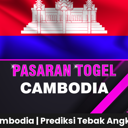
ambodia | Prediksi Tebak An