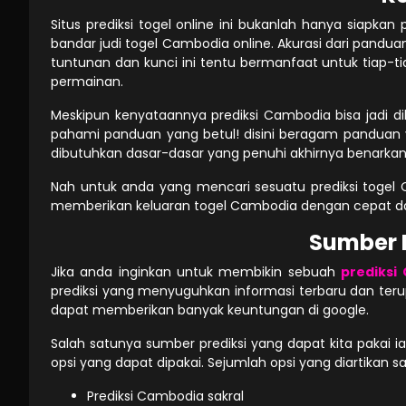
Situs prediksi togel online ini bukanlah hanya siapkan p
bandar judi togel Cambodia online. Akurasi dari pandua
tuntunan dan kunci ini tentu bermanfaat untuk tiap-t
permainan.
Meskipun kenyataannya prediksi Cambodia bisa jadi di
pahami panduan yang betul! disini beragam panduan y
dibutuhkan dasar-dasar yang penuhi akhirnya benarkan
Nah untuk anda yang mencari sesuatu prediksi togel C
memberikan keluaran togel Cambodia dengan cepat dan
Sumber P
Jika anda inginkan untuk membikin sebuah
prediksi
prediksi yang menyuguhkan informasi terbaru dan terup
dapat memberikan banyak keuntungan di google.
Salah satunya sumber prediksi yang dapat kita pakai ia
opsi yang dapat dipakai. Sejumlah opsi yang diartikan sa
Prediksi Cambodia sakral