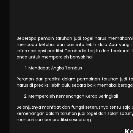
Beberapa pemain taruhan judi togel harus memahami b
mencoba ketahui dan cari info lebih dulu Apa yan
informasi opsi prediksi Cambodia terjitu dan terakura
anda untuk memperoleh banyak hal:
Mendapat Angka Tembus
Peranan dari prediksi dalam permainan taruhan judi
harus di prediksi lebih dulu secara baik memakai ber
Memperoleh Kemenangan Kerap Seringkali
Selanjutnya manfaat dan fungsi seterusnya tentu saja
kemenangan dalam taruhan judi togel dan salah satun
mencari sumber prediksi seseorang.
Ke