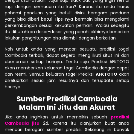
dengal asal-asalan. Jujur saja tidak ada yang ingin temui
rugi dengan semacam itu kan? Karena itu anda harus
pahami panduan yang betul! disini beragam panduan
yang bisa diberi betul. Tips-nya bermain bisa mengalami
perkembangan sesuai kekuatan pemain. Walau sebegitu
itu dibutuhkan dasar-dasar yang penuhi akhirnya benarkan
lakukan penghitungan bisa diambil dengan berkaitan.
Nah untuk anda yang mencari sesuatu prediksi togel
Cambodia terbaik, dapat segera meng ikuti situs ini dan
abonemen setiap harinya. Tentu saja Prediksi AFKTOTO
akan memberikan keluaran togel Cambodia dengan cepat
dan resmi. Semua keluaran togel Prediksi
AFKTOTO
akan
dikeluarkan sesuai jam resultnya dan terupdate setiap
harinya.
Sumber Prediksi Cambodia
Malam Ini Jitu dan Akurat
Jika anda inginkan untuk membikin sebuah
prediksi
Cambodia jitu
2d, karena itu dianjurkan buat anda
mencari beragam sumber prediksi. Sekarang ini banyak