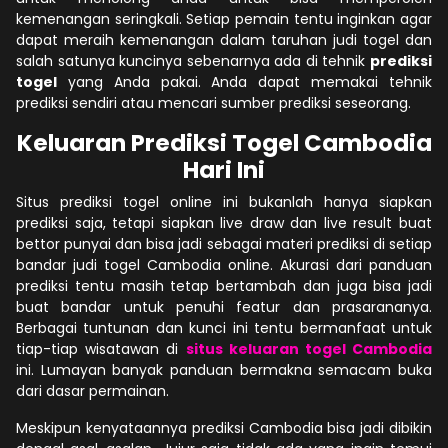
kemenangan seringkali. Setiap pemain tentu inginkan agar
dapat meraih kemenangan dalam taruhan judi togel dan
salah satunya kuncinya sebenarnya ada di tehnik
prediksi
togel
yang Anda pakai. Anda dapat memakai tehnik
prediksi sendiri atau mencari sumber prediksi seseorang.
Keluaran Prediksi Togel Cambodia
Hari Ini
Situs prediksi togel online ini bukanlah hanya siapkan
prediksi saja, tetapi siapkan live draw dan live result buat
bettor punyai dan bisa jadi sebagai materi prediksi di setiap
bandar judi togel Cambodia online. Akurasi dari panduan
prediksi tentu masih tetap bertambah dan juga bisa jadi
buat bandar untuk penuhi featur dan prasarananya.
Berbagai tuntunan dan kunci ini tentu bermanfaat untuk
tiap-tiap wisatawan di
situs keluaran togel Cambodia
ini. Lumayan banyak panduan bermakna semacam buka
dari dasar permainan.
Meskipun kenyataannya prediksi Cambodia bisa jadi dibikin