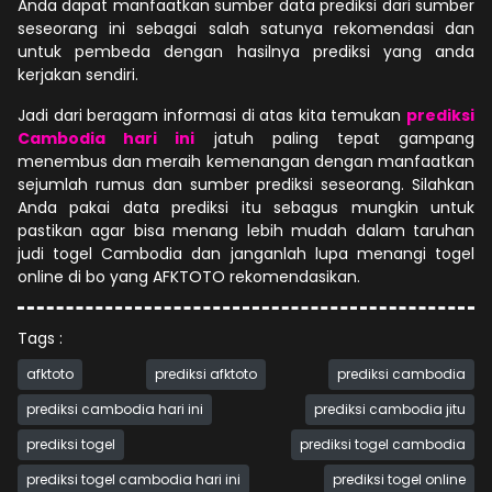
Anda dapat manfaatkan sumber data prediksi dari sumber
seseorang ini sebagai salah satunya rekomendasi dan
untuk pembeda dengan hasilnya prediksi yang anda
kerjakan sendiri.
Jadi dari beragam informasi di atas kita temukan
prediksi
Cambodia hari ini
jatuh paling tepat gampang
menembus dan meraih kemenangan dengan manfaatkan
sejumlah rumus dan sumber prediksi seseorang. Silahkan
Anda pakai data prediksi itu sebagus mungkin untuk
pastikan agar bisa menang lebih mudah dalam taruhan
judi togel Cambodia dan janganlah lupa menangi togel
online di bo yang AFKTOTO rekomendasikan.
Tags :
afktoto
prediksi afktoto
prediksi cambodia
prediksi cambodia hari ini
prediksi cambodia jitu
prediksi togel
prediksi togel cambodia
prediksi togel cambodia hari ini
prediksi togel online