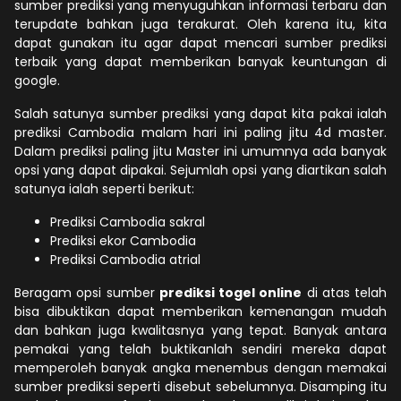
sumber prediksi yang menyuguhkan informasi terbaru dan
terupdate bahkan juga terakurat. Oleh karena itu, kita
dapat gunakan itu agar dapat mencari sumber prediksi
terbaik yang dapat memberikan banyak keuntungan di
google.
Salah satunya sumber prediksi yang dapat kita pakai ialah
prediksi Cambodia malam hari ini paling jitu 4d master.
Dalam prediksi paling jitu Master ini umumnya ada banyak
opsi yang dapat dipakai. Sejumlah opsi yang diartikan salah
satunya ialah seperti berikut:
Prediksi Cambodia sakral
Prediksi ekor Cambodia
Prediksi Cambodia atrial
Beragam opsi sumber
prediksi togel online
di atas telah
bisa dibuktikan dapat memberikan kemenangan mudah
dan bahkan juga kwalitasnya yang tepat. Banyak antara
pemakai yang telah buktikanlah sendiri mereka dapat
memperoleh banyak angka menembus dengan memakai
sumber prediksi seperti disebut sebelumnya. Disamping itu