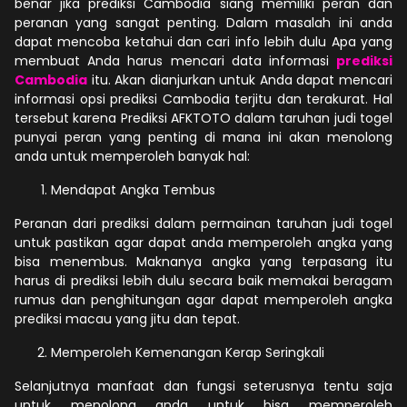
benar jika prediksi Cambodia siang memiliki peran dan
peranan yang sangat penting. Dalam masalah ini anda
dapat mencoba ketahui dan cari info lebih dulu Apa yang
membuat Anda harus mencari data informasi
prediksi
Cambodia
itu. Akan dianjurkan untuk Anda dapat mencari
informasi opsi prediksi Cambodia terjitu dan terakurat. Hal
tersebut karena Prediksi AFKTOTO dalam taruhan judi togel
punyai peran yang penting di mana ini akan menolong
anda untuk memperoleh banyak hal:
Mendapat Angka Tembus
Peranan dari prediksi dalam permainan taruhan judi togel
untuk pastikan agar dapat anda memperoleh angka yang
bisa menembus. Maknanya angka yang terpasang itu
harus di prediksi lebih dulu secara baik memakai beragam
rumus dan penghitungan agar dapat memperoleh angka
prediksi macau yang jitu dan tepat.
Memperoleh Kemenangan Kerap Seringkali
Selanjutnya manfaat dan fungsi seterusnya tentu saja
untuk menolong anda untuk bisa memperoleh