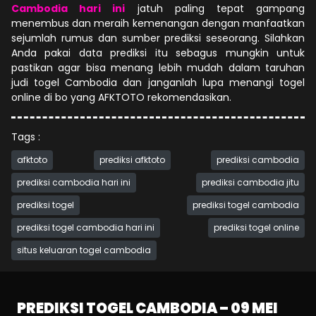
Cambodia hari ini
jatuh paling tepat gampang
menembus dan meraih kemenangan dengan manfaatkan
sejumlah rumus dan sumber prediksi seseorang. Silahkan
Anda pakai data prediksi itu sebagus mungkin untuk
pastikan agar bisa menang lebih mudah dalam taruhan
judi togel Cambodia dan janganlah lupa menangi togel
online di bo yang AFKTOTO rekomendasikan.
Tags :
afktoto
prediksi afktoto
prediksi cambodia
prediksi cambodia hari ini
prediksi cambodia jitu
prediksi togel
prediksi togel cambodia
prediksi togel cambodia hari ini
prediksi togel online
situs keluaran togel cambodia
PREDIKSI TOGEL CAMBODIA – 09 MEI