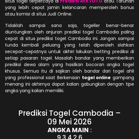
situs togel terpercaya di
Prediksi AFKTOTO
atau Taruhan
yang lebih cepat jamin kelancaran memperoleh bonus
atau komisi di situs Judi Online.
Tidaklah sampai sana saja, togeller benar-benar
diuntungkan oleh anjuran prediksi togel Cambodia paling
cepat di situs prediksi togel Cambodia ini. Jangan sampai
tunda kembali peluang yang telah diperoleh slahkan
secepat-cepatnya untuk akhiri lakukan betting prediksi di
setiap pasaran togel. Masalah bandar yang memberikan
prediksi dewa alam yang hasilkan bocoran angka togel
khusus. Semua itu di sajikan oleh bandar dari togel ahli
yang professional saat Berkenaan
togel online
gampang
menang ini akhirnya dapat kalian gabungkan dengan tipe
angka yang kalian memiliki.
Prediksi Togel Cambodia –
09 Mei 2026
ANGKA MAIN
:
9 3 4 2 6