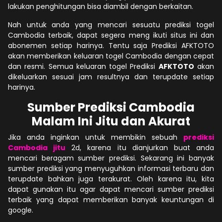
lakukan penghitungan bisa diambil dengan berkaitan.
Nah untuk anda yang mencari sesuatu prediksi togel
Cambodia terbaik, dapat segera meng ikuti situs ini dan
abonemen setiap harinya. Tentu saja Prediksi AFKTOTO
akan memberikan keluaran togel Cambodia dengan cepat
dan resmi. Semua keluaran togel Prediksi
AFKTOTO
akan
dikeluarkan sesuai jam resultnya dan terupdate setiap
harinya.
Sumber Prediksi Cambodia
Malam Ini Jitu dan Akurat
Jika anda inginkan untuk membikin sebuah
prediksi
Cambodia jitu
2d, karena itu dianjurkan buat anda
mencari beragam sumber prediksi. Sekarang ini banyak
sumber prediksi yang menyuguhkan informasi terbaru dan
terupdate bahkan juga terakurat. Oleh karena itu, kita
dapat gunakan itu agar dapat mencari sumber prediksi
terbaik yang dapat memberikan banyak keuntungan di
google.