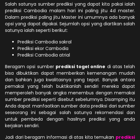
Salah satunya sumber prediksi yang dapat kita pakai ialah
prediksi Cambodia malam hari ini paling jitu 4d master.
Dalam prediksi paling jitu Master ini umumnya ada banyak
opsi yang dapat dipakai. Sejumlah opsi yang diartikan salah
satunya ialah seperti berikut:
Prediksi Cambodia sakral
Prediksi ekor Cambodia
Prediksi Cambodia atrial
Beragam opsi sumber
prediksi togel online
di atas telah
bisa dibuktikan dapat memberikan kemenangan mudah
dan bahkan juga kwalitasnya yang tepat. Banyak antara
pemakai yang telah buktikanlah sendiri mereka dapat
memperoleh banyak angka menembus dengan memakai
sumber prediksi seperti disebut sebelumnya. Disamping itu
Anda dapat manfaatkan sumber data prediksi dari sumber
seseorang ini sebagai salah satunya rekomendasi dan
untuk pembeda dengan hasilnya prediksi yang anda
kerjakan sendiri.
Jadi dari beragam informasi di atas kita temukan
prediksi