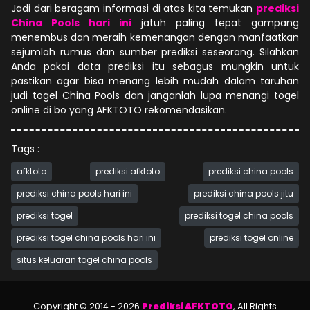
Jadi dari beragam informasi di atas kita temukan
prediksi
China Pools hari ini
jatuh paling tepat gampang
menembus dan meraih kemenangan dengan manfaatkan
sejumlah rumus dan sumber prediksi seseorang. Silahkan
Anda pakai data prediksi itu sebagus mungkin untuk
pastikan agar bisa menang lebih mudah dalam taruhan
judi togel China Pools dan janganlah lupa menangi togel
online di bo yang AFKTOTO rekomendasikan.
Tags :
afktoto
prediksi afktoto
prediksi china pools
prediksi china pools hari ini
prediksi china pools jitu
prediksi togel
prediksi togel china pools
prediksi togel china pools hari ini
prediksi togel online
situs keluaran togel china pools
Copyright © 2014 - 2026
Prediksi AFKTOTO
, All Rights