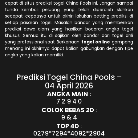
cepat di situs prediksi togel China Pools ini. Jangan sampai
tunda kembali peluang yang telah diperoleh slahkan
secepat-cepatnya untuk akhiri lakukan betting prediksi di
setiap pasaran togel. Masalah bandar yang memberikan
prediksi dewa alam yang hasilkan bocoran angka togel
khusus. Semua itu di sajikan oleh bandar dari togel ahli
yang professional saat Berkenaan
togel online
gampang
menang ini akhirnya dapat kalian gabungkan dengan tipe
angka yang kalian memiliki.
Prediksi Togel China Pools –
04 April 2026
ANGKA MAIN
:
7 2 9 4 0
COLOK BEBAS 2D
:
9 & 4
TOP 4D
:
0279*7294*4092*2904