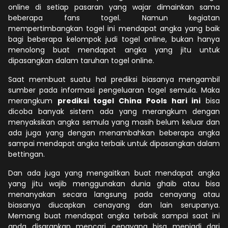
online di setiap pasaran yang wajar dimainkan sama
beberapa fans togel. Namun kegiatan
mempertimbangkan togel ini mendapat angka yang baik
bagi beberapa kelompok judi togel online, bukan hanya
menolong buat mendapat angka yang jitu untuk
dipasangkan dalam taruhan togel online.
Saat membuat suatu hal prediksi biasanya mengambil
sumber pada informasi pengeluaran togel semula. Maka
merangkum
prediksi togel China Pools hari ini
bisa
dicoba banyak sistem ada yang merangkum dengan
menyaksikan angka semula yang masih belum keluar dan
ada juga yang dengan menambahkan beberapa angka
sampai mendapat angka terbaik untuk dipasangkan dalam
bettingan.
Dan ada juga yang mengaitkan buat mendapat angka
yang jitu wajib menggunakan dunia ghaib atau bisa
menanyakan secara langsung pada cenayang atau
biasanya diucapkan cenayang dan lain serupanya.
Memang buat mendapat angka terbaik sampai saat ini
anda disarankan mencari cenayang bisa menjadi dari