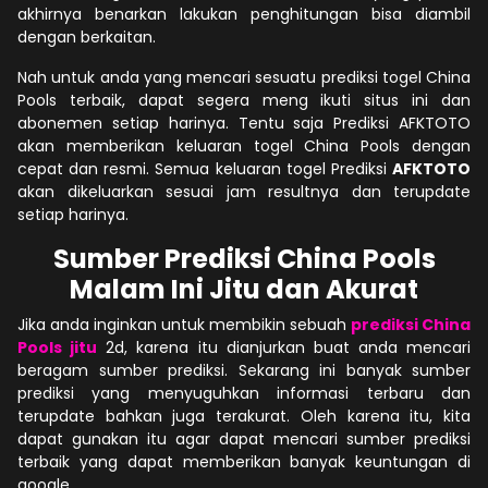
akhirnya benarkan lakukan penghitungan bisa diambil
dengan berkaitan.
Nah untuk anda yang mencari sesuatu prediksi togel China
Pools terbaik, dapat segera meng ikuti situs ini dan
abonemen setiap harinya. Tentu saja Prediksi AFKTOTO
akan memberikan keluaran togel China Pools dengan
cepat dan resmi. Semua keluaran togel Prediksi
AFKTOTO
akan dikeluarkan sesuai jam resultnya dan terupdate
setiap harinya.
Sumber Prediksi China Pools
Malam Ini Jitu dan Akurat
Jika anda inginkan untuk membikin sebuah
prediksi China
Pools jitu
2d, karena itu dianjurkan buat anda mencari
beragam sumber prediksi. Sekarang ini banyak sumber
prediksi yang menyuguhkan informasi terbaru dan
terupdate bahkan juga terakurat. Oleh karena itu, kita
dapat gunakan itu agar dapat mencari sumber prediksi
terbaik yang dapat memberikan banyak keuntungan di
google.