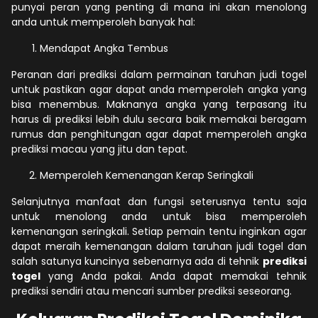
punyai peran yang penting di mana ini akan menolong
anda untuk memperoleh banyak hal:
Mendapat Angka Tembus
Peranan dari prediksi dalam permainan taruhan judi togel
untuk pastikan agar dapat anda memperoleh angka yang
bisa menembus. Maknanya angka yang terpasang itu
harus di prediksi lebih dulu secara baik memakai beragam
rumus dan penghitungan agar dapat memperoleh angka
prediksi macau yang jitu dan tepat.
Memperoleh Kemenangan Kerap Seringkali
Selanjutnya manfaat dan fungsi seterusnya tentu saja
untuk menolong anda untuk bisa memperoleh
kemenangan seringkali. Setiap pemain tentu inginkan agar
dapat meraih kemenangan dalam taruhan judi togel dan
salah satunya kuncinya sebenarnya ada di tehnik
prediksi
togel
yang Anda pakai. Anda dapat memakai tehnik
prediksi sendiri atau mencari sumber prediksi seseorang.