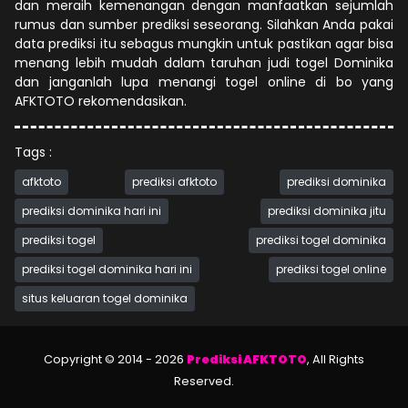
dan meraih kemenangan dengan manfaatkan sejumlah
rumus dan sumber prediksi seseorang. Silahkan Anda pakai
data prediksi itu sebagus mungkin untuk pastikan agar bisa
menang lebih mudah dalam taruhan judi togel Dominika
dan janganlah lupa menangi togel online di bo yang
AFKTOTO rekomendasikan.
Tags :
afktoto
prediksi afktoto
prediksi dominika
prediksi dominika hari ini
prediksi dominika jitu
prediksi togel
prediksi togel dominika
prediksi togel dominika hari ini
prediksi togel online
situs keluaran togel dominika
Copyright © 2014 - 2026
Prediksi AFKTOTO
, All Rights
Reserved.