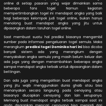
online di setiap pasaran yang wajar dimainkan sama
beberapa fans togel. Namun kegiatan
mempertimbangkan togel ini mendapat angka yang baik
bagi beberapa kelompok judi togel online, bukan hanya
menolong buat mendapat angka yang jitu untuk
dipasangkan dalam taruhan togel online.
Saat membuat suatu hal prediksi biasanya mengambil
sumber pada informasi pengeluaran togel semula. Maka
merangkum
prediksi togel Dominika hari ini
bisa dicoba
banyak sistem ada yang merangkum dengan
menyaksikan angka semula yang masih belum keluar dan
ada juga yang dengan menambahkan beberapa angka
sampai mendapat angka terbaik untuk dipasangkan dalam
bettingan.
Dan ada juga yang mengaitkan buat mendapat angka
yang jitu wajib menggunakan dunia ghaib atau bisa
menanyakan secara langsung pada cenayang atau
biasanya diucapkan cenayang dan lain serupanya.
Memang buat mendapat angka terbaik sampai saat ini
anda disarankan mencari cenayang bisa menjadi dari