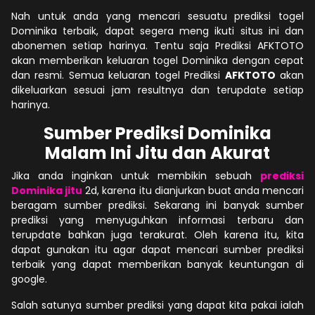
Nah untuk anda yang mencari sesuatu prediksi togel
Dominika terbaik, dapat segera meng ikuti situs ini dan
abonemen setiap harinya. Tentu saja Prediksi AFKTOTO
akan memberikan keluaran togel Dominika dengan cepat
dan resmi. Semua keluaran togel Prediksi
AFKTOTO
akan
dikeluarkan sesuai jam resultnya dan terupdate setiap
harinya.
Sumber Prediksi Dominika
Malam Ini Jitu dan Akurat
Jika anda inginkan untuk membikin sebuah
prediksi
Dominika jitu
2d, karena itu dianjurkan buat anda mencari
beragam sumber prediksi. Sekarang ini banyak sumber
prediksi yang menyuguhkan informasi terbaru dan
terupdate bahkan juga terakurat. Oleh karena itu, kita
dapat gunakan itu agar dapat mencari sumber prediksi
terbaik yang dapat memberikan banyak keuntungan di
google.
Salah satunya sumber prediksi yang dapat kita pakai ialah