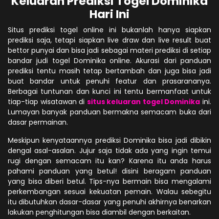
Keluaran Prediksi Togel Dominika
Hari Ini
Situs prediksi togel online ini bukanlah hanya siapkan
prediksi saja, tetapi siapkan live draw dan live result buat
bettor punyai dan bisa jadi sebagai materi prediksi di setiap
bandar judi togel Dominika online. Akurasi dari panduan
prediksi tentu masih tetap bertambah dan juga bisa jadi
buat bandar untuk penuhi featur dan prasarananya.
Berbagai tuntunan dan kunci ini tentu bermanfaat untuk
tiap-tiap wisatawan di
situs keluaran togel Dominika
ini.
Lumayan banyak panduan bermakna semacam buka dari
dasar permainan.
Meskipun kenyataannya prediksi Dominika bisa jadi dibikin
dengal asal-asalan. Jujur saja tidak ada yang ingin temui
rugi dengan semacam itu kan? Karena itu anda harus
pahami panduan yang betul! disini beragam panduan
yang bisa diberi betul. Tips-nya bermain bisa mengalami
perkembangan sesuai kekuatan pemain. Walau sebegitu
itu dibutuhkan dasar-dasar yang penuhi akhirnya benarkan
lakukan penghitungan bisa diambil dengan berkaitan.