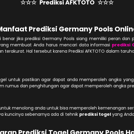
☆☆☆
Prediksi AFKTOTO
☆☆☆
Manfaat Prediksi Germany Pools Onlin
benar jika prediksi Germany Pools siang memiliki peran dan 
a yang membuat Anda harus mencari data informasi
prediksi
an terakurat. Hal tersebut karena Prediksi AFKTOTO dalam taruh
 togel untuk pastikan agar dapat anda memperoleh angka ya
agam rumus dan penghitungan agar dapat memperoleh angka pred
 untuk menolong anda untuk bisa memperoleh kemenangan serin
ya kuncinya sebenarnya ada di tehnik
prediksi togel
yang Anda 
aran Prediksi Togel Germany Pools Har