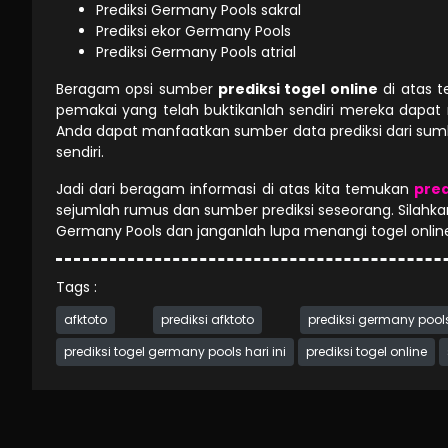
Prediksi Germany Pools sakral
Prediksi ekor Germany Pools
Prediksi Germany Pools atrial
Beragam opsi sumber
prediksi togel online
di atas t
pemakai yang telah buktikanlah sendiri mereka dap
Anda dapat manfaatkan sumber data prediksi dari sumb
sendiri.
Jadi dari beragam informasi di atas kita temukan
pred
sejumlah rumus dan sumber prediksi seseorang. Silahka
Germany Pools dan janganlah lupa menangi togel onli
Tags :
afktoto
prediksi afktoto
prediksi germany pool
prediksi togel germany pools hari ini
prediksi togel online