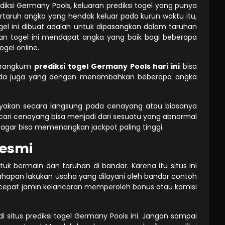
ediksi Germany Pools, keluaran prediksi togel yang punya
taruh angka yang hendak keluar pada kurun waktu itu,
togel ini dibuat adalah untuk dipasangkan dalam taruhan
an togel ini mendapat angka yang baik bagi beberapa
gel online.
merangkum
prediksi togel Germany Pools hari ini
bisa
ada juga yang dengan menambahkan beberapa angka
yakan secara langsung pada cenayang atau biasanya
ari cenayang bisa menjadi dari sesuatu yang abnormal
 agar bisa memenangkan jackpot paling tinggi.
Resmi
uk bermain dan taruhan di bandar. Karena itu situs ini
 tahapan lakukan usaha yang dilayani oleh bandar contoh
 cepat jamin kelancaran memperoleh bonus atau komisi
i situs prediksi togel Germany Pools ini. Jangan sampai