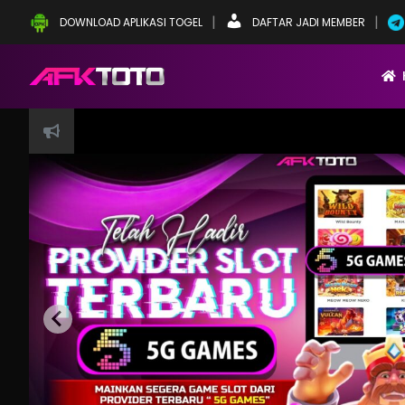
DAFTAR JADI MEMBER
DOWNLOAD APLIKASI TOGEL