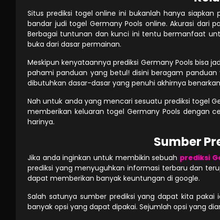
Situs prediksi togel online ini bukanlah hanya siapkan p
bandar judi togel Germany Pools online. Akurasi dari
Berbagai tuntunan dan kunci ini tentu bermanfaat unt
buka dari dasar permainan.
Meskipun kenyataannya prediksi Germany Pools bisa jadi
pahami panduan yang betul! disini beragam panduan y
dibutuhkan dasar-dasar yang penuhi akhirnya benarkan
Nah untuk anda yang mencari sesuatu prediksi togel Ge
memberikan keluaran togel Germany Pools dengan cep
harinya.
Sumber Pre
Jika anda inginkan untuk membikin sebuah
prediksi G
prediksi yang menyuguhkan informasi terbaru dan terup
dapat memberikan banyak keuntungan di google.
Salah satunya sumber prediksi yang dapat kita pakai i
banyak opsi yang dapat dipakai. Sejumlah opsi yang diart