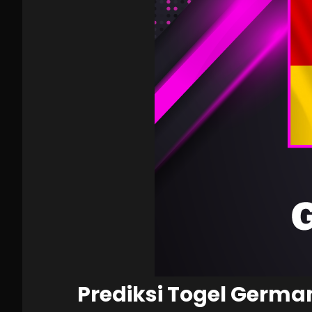
Prediksi Togel German