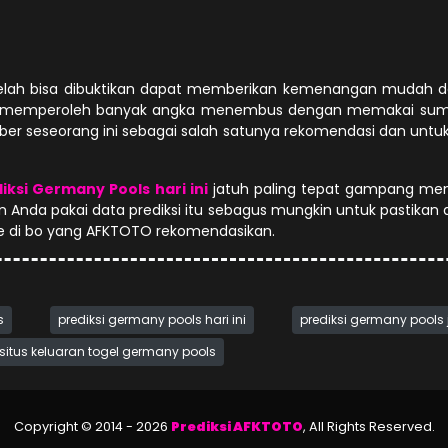
elah bisa dibuktikan dapat memberikan kemenangan mudah da
at memperoleh banyak angka menembus dengan memakai sumber 
er seseorang ini sebagai salah satunya rekomendasi dan untu
iksi Germany Pools hari ini
jatuh paling tepat gampang m
n Anda pakai data prediksi itu sebagus mungkin untuk pastikan
ne di bo yang AFKTOTO rekomendasikan.
s
prediksi germany pools hari ini
prediksi germany pools j
situs keluaran togel germany pools
Copyright © 2014 - 2026
Prediksi AFKTOTO
, All Rights Reserved.