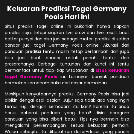
Keluaran Prediksi Togel Germany
Pools Hari Ini
Situs prediksi togel online ini bukanlah hanya siapkan
prediksi saja, tetapi siapkan live draw dan live result buat
bettor punyai dan bisa jadi sebagai materi prediksi di setiap
bandar judi togel Germany Pools online. Akurasi dari
panduan prediksi tentu masih tetap bertambah dan juga
bisa jadi buat bandar untuk penuhi featur dan
prasarananya. Berbagai tuntunan dan kunci ini tentu
bermanfaat untuk tiap-tiap wisatawan di
situs keluaran
togel Germany Pools
ini. Lumayan banyak panduan
bermakna semacam buka dari dasar permainan.
Meskipun kenyataannya prediksi Germany Pools bisa jadi
dibikin dengal asal-asalan. Jujur saja tidak ada yang ingin
temui rugi dengan semacam itu kan? Karena itu anda
harus pahami panduan yang betul! disini beragam
panduan yang bisa diberi betul. Tips-nya bermain bisa
mengalami perkembangan sesuai kekuatan pemain.
Walau sebegitu itu dibutuhkan dasar-dasar yang penuhi