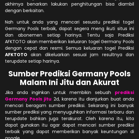
akhirnya benarkan lakukan penghitungan bisa diambil
dengan berkaitan.
Nah untuk anda yang mencari sesuatu prediksi togel
Germany Pools terbaik, dapat segera meng ikuti situs ini
dan abonemen setiap harinya. Tentu saja Prediksi
AFKTOTO akan memberikan keluaran togel Germany Pools
dengan cepat dan resmi. Semua keluaran togel Prediksi
AFKTOTO
akan dikeluarkan sesuai jam resultnya dan
terupdate setiap harinya.
Sumber Prediksi Germany Pools
Malam Ini Jitu dan Akurat
Jika anda inginkan untuk membikin sebuah
prediksi
Germany Pools jitu
2d, karena itu dianjurkan buat anda
mencari beragam sumber prediksi. Sekarang ini banyak
sumber prediksi yang menyuguhkan informasi terbaru dan
terupdate bahkan juga terakurat. Oleh karena itu, kita
dapat gunakan itu agar dapat mencari sumber prediksi
terbaik yang dapat memberikan banyak keuntungan di
google.