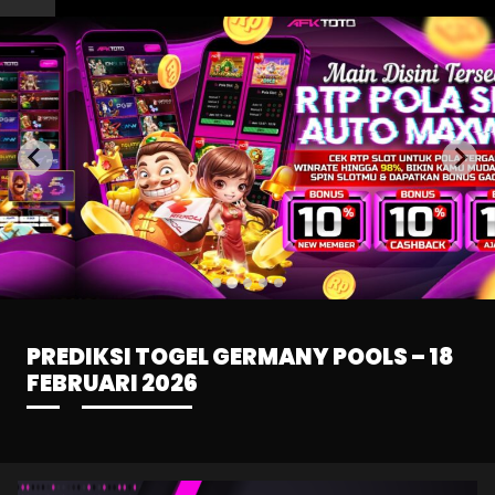
PREDIKSI TOGEL GERMANY POOLS – 18
FEBRUARI 2026