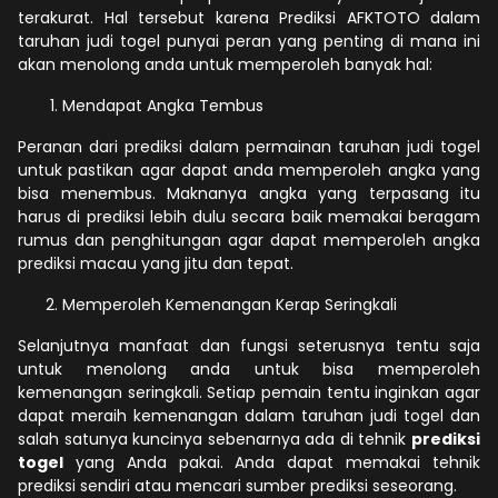
terakurat. Hal tersebut karena Prediksi AFKTOTO dalam
taruhan judi togel punyai peran yang penting di mana ini
akan menolong anda untuk memperoleh banyak hal:
Mendapat Angka Tembus
Peranan dari prediksi dalam permainan taruhan judi togel
untuk pastikan agar dapat anda memperoleh angka yang
bisa menembus. Maknanya angka yang terpasang itu
harus di prediksi lebih dulu secara baik memakai beragam
rumus dan penghitungan agar dapat memperoleh angka
prediksi macau yang jitu dan tepat.
Memperoleh Kemenangan Kerap Seringkali
Selanjutnya manfaat dan fungsi seterusnya tentu saja
untuk menolong anda untuk bisa memperoleh
kemenangan seringkali. Setiap pemain tentu inginkan agar
dapat meraih kemenangan dalam taruhan judi togel dan
salah satunya kuncinya sebenarnya ada di tehnik
prediksi
togel
yang Anda pakai. Anda dapat memakai tehnik
prediksi sendiri atau mencari sumber prediksi seseorang.